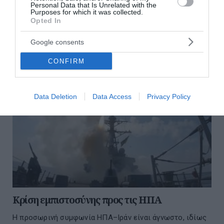
Personal Data that Is Unrelated with the
ΟΛΕΣ ΟΙ ΕΙΔΗΣΕΙΣ →
Purposes for which it was collected.
Opted In
διαβάστε ακόμη
Google consents
CONFIRM
Data Deletion
Data Access
Privacy Policy
Κρίση εμπιστοσύνης προς τις ΗΠΑ
Η προσωρινή συμφωνία ΗΠΑ–Ιράν είναι άγνωστο, ιδίως