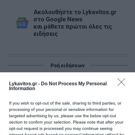
Ακολουθήστε το Lykavitos.gr
στο Google News
και μάθετε πρώτοι όλες τις
ειδήσεις
Ροή ειδήσεων
Απάντηση ΠΑΣΟΚ σε Σκέρτσο:: «Οι πίνακες και οι
αναλύσεις του διαρκούν όσο ένα ηλιοβασίλεμα»
Lykavitos.gr -
Do Not Process My Personal
Information
Ιταλία: Σε κόκκινο συναγερμό και οι 27 πόλεις λόγω
καύσωνα – Έως 48°C στη Νάπολη
If you wish to opt-out of the sale, sharing to third parties, or
processing of your personal or sensitive information for
Λυκαβηττός: Σορός σε προχωρημένη σήψη εντοπίστηκε
targeted advertising by us, please use the below opt-out
σε σπηλιά κοντά στο εκκλησάκι των Αγίων Ισιδώρων
section to confirm your selection. Please note that after your
opt-out request is processed you may continue seeing
Αγγλία: Τόνοι αχρησιμοποίητων φαρμάκων καταλήγουν
interest-based ads based on personal information utilized by