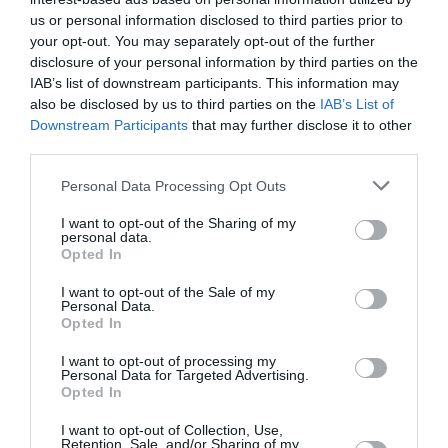
στα απορρίμματα
us or personal information disclosed to third parties prior to
your opt-out. You may separately opt-out of the further
Συνεδρίασε η Επιτροπή Εκτίμησης Κινδύνου - Σε
disclosure of your personal information by third parties on the
επιφυλακή για ισχυρούς ανέμους και υψηλές
IAB’s list of downstream participants. This information may
θερμοκρασίες
also be disclosed by us to third parties on the
IAB’s List of
Downstream Participants
that may further disclose it to other
ΠΑΣΟΚ: «Χρειάζεται άλλη εξωτερική πολιτική με
third parties.
στρατηγικό βάθος» – Πυρά για την οικονομία
Please note that this website/app uses one or more Google
Personal Data Processing Opt Outs
NBA: Από ηρωίνη και κοκαΐνη ο θάνατος του Μπράντον
services and may gather and store information including but
Κλαρκ – Τι έδειξε ο ιατροδικαστής
not limited to your visit or usage behaviour. You may click to
I want to opt-out of the Sharing of my
personal data.
grant or deny consent to Google and its third-party tags to
Opted In
Γ. Μπουλέκος: «Εθνικό ζήτημα η δασοπυρόσβεση – Να
use your data for below specified purposes in below Google
δοθούν άμεσα οι αποζημιώσεις στους πληγέντες»
consent section.
I want to opt-out of the Sale of my
Personal Data.
Opted In
Φωτιά σε ακατοίκητο κτίριο στην Αθήνα: Δραματικός
απεγκλωβισμός από τον δεύτερο όροφο
I want to opt-out of processing my
Personal Data for Targeted Advertising.
Τελωνείο Ευζώνων: «Βούλιαξε» από Βαλκάνιους
Opted In
τουρίστες – Πάνω από 4 ώρες η αναμονή
I want to opt-out of Collection, Use,
Retention, Sale, and/or Sharing of my