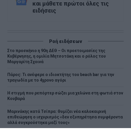
και μάθετε πρώτοι όλες τις
ειδήσεις
Ροή ειδήσεων
Στο προσκήνιο η 90η ΔΕΘ – Οι προετοιμασίες της
Κυβέρνησης, η ομιλία Μητσοτάκη και ο ρόλος του
Μαργαρίτη Σχοινά
Πάρος: Τι ανέφερε ο ιδιοκτήτης του beach bar για την
τραγωδία με το 4χρονο αγόρι
Η στιγμή που ρεπόρτερ σώζει μια χελώνα στη φωτιά στον
Κουβαρά
Μαρινάκης κατά Τσίπρα: Θυμίζει νέα καλοκαιρινή
επιθεώρηση ο ισχυρισμός «δεν εξυπηρέτησα συμφέροντα
αλλά συγκρούστηκα μαζί τους»