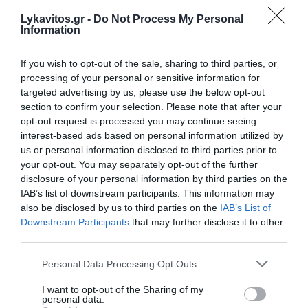
Kατσαφάδος: «Οι αποζημιώσεις των πυρόπληκτων θα
Lykavitos.gr -
Do Not Process My Personal
δοθούν σε 10 μέρες από σήμερα - 79 κόκκινα σπίτια στο
Information
Πόρτο Γερμενό»
If you wish to opt-out of the sale, sharing to third parties, or
Forbes: «Καλή και οικονομικά προσιτή» η Υγεία στην
processing of your personal or sensitive information for
Ελλάδα – Η διεθνής αναγνώριση του ελληνικού
targeted advertising by us, please use the below opt-out
συστήματος
section to confirm your selection. Please note that after your
opt-out request is processed you may continue seeing
Ρωσία: Πάνω από 450 ουκρανικά drones καταρρίφθηκαν
interest-based ads based on personal information utilized by
τη νύχτα – Νεκροί σε δύο περιφέρειες
us or personal information disclosed to third parties prior to
your opt-out. You may separately opt-out of the further
Χαρδαλιάς: Ξεκινάμε στην Ηλιούπολη την κατασκευή της
disclosure of your personal information by third parties on the
πρώτης από τις τρεις Στέγες Υποστηριζόμενης
Διαβίωσης ΑμεΑ που χρηματοδοτεί η Περιφέρεια Αττικής
IAB’s list of downstream participants. This information may
με πόρους του ΕΣΠΑ
also be disclosed by us to third parties on the
IAB’s List of
Downstream Participants
that may further disclose it to other
Ρόδος: Νεκρός 72χρονος Σουηδός σε παραλία
third parties.
Please note that this website/app uses one or more Google
Personal Data Processing Opt Outs
Φωτιά σε δασική έκταση στην Κόνιτσα
services and may gather and store information including but
not limited to your visit or usage behaviour. You may click to
I want to opt-out of the Sharing of my
personal data.
ΟΛΕΣ ΟΙ ΕΙΔΗΣΕΙΣ →
grant or deny consent to Google and its third-party tags to