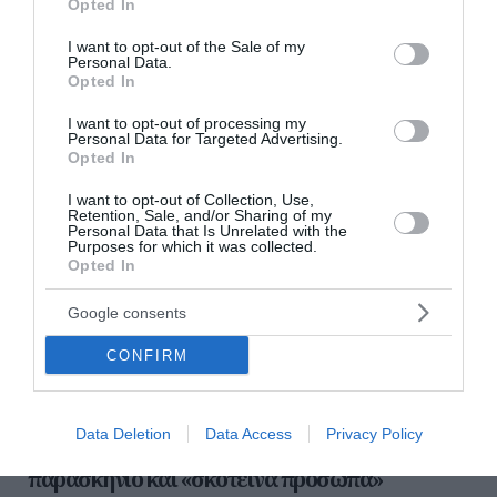
Opted In
use your data for below specified purposes in below Google
διαβάστε ακόμη
consent section.
I want to opt-out of the Sale of my
Personal Data.
Opted In
I want to opt-out of processing my
Personal Data for Targeted Advertising.
Opted In
I want to opt-out of Collection, Use,
Retention, Sale, and/or Sharing of my
Personal Data that Is Unrelated with the
Purposes for which it was collected.
Opted In
Google consents
CONFIRM
Νέες αιχμές για την «Ελπίδα για τη
Data Deletion
Data Access
Privacy Policy
Δημοκρατία» – Ο Ηλίας Μιχάλας μιλά για
παρασκήνιο και «σκοτεινά πρόσωπα»