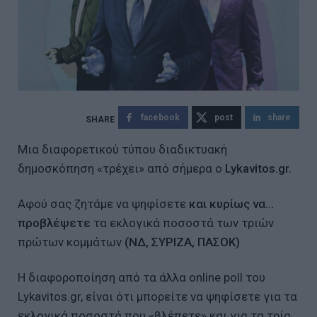
facebook
post
share
Μια διαφορετικού τύπου διαδικτυακή
δημοσκόπηση «τρέχει» από σήμερα ο
Lykavitos.gr.
Aφού σας ζητάμε να ψηφίσετε
και κυρίως να…
προβλέψετε
τα εκλογικά ποσοστά των τριών
πρώτων κομμάτων
(ΝΔ, ΣΥΡΙΖΑ, ΠΑΣΟΚ)
Η διαφοροποίηση από τα άλλα online poll του
Lykavitos.gr, είναι ότι μπορείτε να ψηφίσετε για τα
εκλογικά ποσοστά που «βλέπετε» και για τα τρία