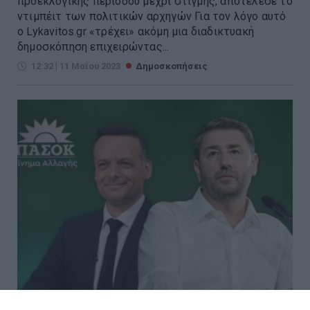
προεκλογικής περιόδου μέχρι στιγμής, αποτέλεσε το
ντιμπέιτ των πολιτικών αρχηγών Για τον λόγο αυτό
ο Lykavitos.gr «τρέχει» ακόμη μια διαδικτυακή
δημοσκόπηση επιχειρώντας...
12:32 | 11 Μαΐου 2023
Δημοσκοπήσεις