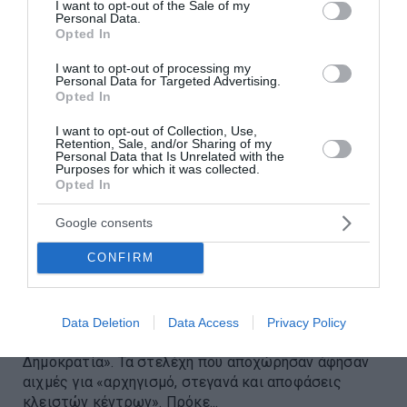
I want to opt-out of the Sale of my
Personal Data.
Opted In
I want to opt-out of processing my
Personal Data for Targeted Advertising.
Opted In
I want to opt-out of Collection, Use,
Retention, Sale, and/or Sharing of my
Personal Data that Is Unrelated with the
Purposes for which it was collected.
Opted In
Δύο ακόμη αποχωρήσεις από το
Google consents
κόμμα Καρυστιανού με αιχμές
CONFIRM
για «αρχηγισμό»
Δυο ακόμη αποχωρήσεις έγιναν την Πέμπτη από το
Data Deletion
Data Access
Privacy Policy
κόμμα της Μαρίας Καρυστιανού «Ελπίδα για τη
Δημοκρατία». Τα στελέχη που αποχώρησαν άφησαν
αιχμές για «αρχηγισμό, στεγανά και αποφάσεις
κλειστών κέντρων». Πρόκε...