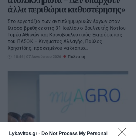
άλλα περιθώρια καθυστέρησης»
Στο εργοτάξιο των αντιπλημμυρικών έργων στον
Ιλισσό βρέθηκε στις 31 Ιουλίου ο Βουλευτής Νοτίου
Τομέα Αθηνών και Κοινοβουλευτικός Εκπρόσωπος
του ΠΑΣΟΚ – Κινήματος Αλλαγής, Παύλος
Χρηστίδης, προκειμένου να διαπισ...
10:46 | 07 Αυγούστου 2026
Πολιτική
Lykavitos.gr -
Do Not Process My Personal