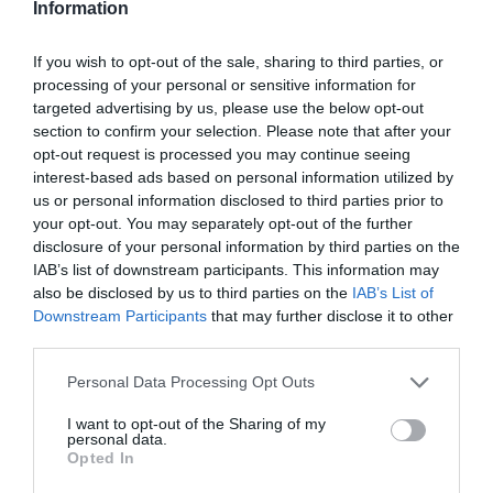
Information
If you wish to opt-out of the sale, sharing to third parties, or
processing of your personal or sensitive information for
Νέα εποχή στις αγροτικές
targeted advertising by us, please use the below opt-out
section to confirm your selection. Please note that after your
ενισχύσεις: Παρουσιάστηκε το
opt-out request is processed you may continue seeing
myAGRO παρουσία Μητσοτάκη
interest-based ads based on personal information utilized by
us or personal information disclosed to third parties prior to
O Πρωθυπουργος Κυριάκος Μητσοτάκης
your opt-out. You may separately opt-out of the further
επισκέφθηκε τις εγκαταστάσεις της ΑΑΔΕ όπου
disclosure of your personal information by third parties on the
έγινε η παρουσίαση της πλατφόρμας ΜΥAGRO.
IAB’s list of downstream participants. This information may
also be disclosed by us to third parties on the
IAB’s List of
Μιλώντας για τη νέα κρατική πλατφόρμα
Downstream Participants
that may further disclose it to other
διαχείρισης των αγροτικών επιδοτήσεων ο
third parties.
Πρωθυπουργό...
11:33 | 06 Αυγούστου 2026
Πολιτική
Please note that this website/app uses one or more Google
Personal Data Processing Opt Outs
services and may gather and store information including but
not limited to your visit or usage behaviour. You may click to
I want to opt-out of the Sharing of my
personal data.
grant or deny consent to Google and its third-party tags to
Opted In
use your data for below specified purposes in below Google
consent section.