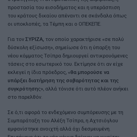
προστασία του εισοδήματος και η υπεράσπιση
του κράτους δικαίου απέναντι σε σκάνδαλα όπως
οι υποκλοπές, τα Τέμπη και ο ΟΠΕΚΕΠΕ.
Για τον
ΣΥΡΙΖΑ,
τον οποίο χαρακτήρισε «σε πολύ
δύσκολη εξίσωση», σημείωσε ότι η ύπαρξη του
νέου κόμματος Τσίπρα δημιουργεί αντικρουόμενες
τάσεις στο εσωτερικό του. Εκτίμησε ότι αν είχε
εκλεγεί η ίδια πρόεδρος, «
θα μπορούσε να
υπάρξει διατήρηση της σοβαρότητας και της
συγκρότηση
ς», αλλά τόνισε ότι αυτό πλέον ανήκει
στο παρελθόν.
Σε ό,τι αφορά το ενδεχόμενο συμπόρευσης με τη
Συμπαράταξη του Αλέξη Τσίπρα, η Αχτσιόγλου
εμφανίστηκε ανοιχτή αλλά όχι δεσμευμένη.
Επισήμανε ότι το νέο κόμμα δείχνει να κινείται