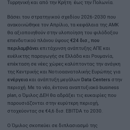
Τυρρηνική και από την Κρήτη έως την Πολωνία.
Βάσει του στρατηγικού σχεδίου 2026-2030 που
ανακοινώθηκε τον Απρίλιο, τα κεφάλαια της ΑΜΚ
θα αξιοποιηθούν στην υλοποίηση του φιλόδοξου
επενδυτικού πλάνου ύψους
€24 δισ., που
περιλαμβάνει
επιτάχυνση ανάπτυξης ΑΠΕ και
ευέλικτης παραγωγής σε Ελλάδα και Ρουμανία,
επέκταση σε νέες χώρες καλύπτοντας την ανάγκη
της Κεντρικής και Νοτιοαανατολικής Ευρώπης για
ενέργεια
και ανάπτυξη μεγάλων
Data
Centers
στην
περιοχή. Με το νέο, έντονα αναπτυξιακό business
plan, ο Όμιλος ΔΕΗ θα αδράξει τις ευκαιρίες που
παρουσιάζονται στην ευρύτερη περιοχή,
στοχεύοντας σε €4,6 δισ. EBITDA το 2030.
Ο Όμιλος σκοπεύει σε διπλασιασμό της