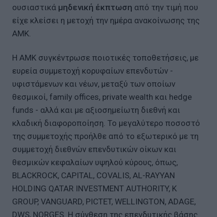
ουσιαστικά
μηδενική έκπτωση
από την τιμή που
είχε κλείσει η μετοχή την ημέρα ανακοίνωσης της
ΑΜΚ.
Η ΑΜΚ συγκέντρωσε ποιοτικές τοποθετήσεις, με
ευρεία συμμετοχή κορυφαίων επενδυτών -
υφιστάμενων και νέων, μεταξύ των οποίων
θεσμικοί, family offices, private wealth και hedge
funds - αλλά και με αξιοσημείωτη διεθνή και
κλαδική διαφοροποίηση. Το μεγαλύτερο ποσοστό
της συμμετοχής προήλθε από το εξωτερικό με τη
συμμετοχή διεθνών επενδυτικών οίκων και
θεσμικών κεφαλαίων υψηλού κύρους, όπως,
BLACKROCK, CAPITAL, COVALIS, AL-RAYYAN
HOLDING QATAR INVESTMENT AUTHORITY, K
GROUP, VANGUARD, PICTET, WELLINGTON, ADAGE,
DWS, NORGES. Η σύνθεση της επενδυτικής βάσης