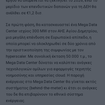
έργου να αναμένεται να ξεκινήσει το 2026, ενώ το
μερίδιο των επενδυτικών δαπανών για τη ΔΕΗ θα
ανέλθει σε €1,2 δισ.
Σε πρώτη φάση, θα κατασκευαστεί ένα Mega Data
Center ισχύος 300 MW στον ΑΗΣ Αγίου Δημητρίου,
μια μεγάλη επένδυση σε Ευρωπαϊκό επίπεδο, η
οποία μπορεί να ολοκληρωθεί σε δύο χρόνια από
την οριστικοποίηση της συμφωνίας με τον
hyperscaler. Με συνολική έκταση 50.000 τ.μ., το
Mega Data Center δύναται να καλύπτει ανάγκες
τεχνολογικών ομίλων για εφαρμογές τεχνητής
νοημοσύνης και υπηρεσίες cloud. Η παροχή
ενέργειας στο Mega Data Center θα γίνεται εκτός
συστήματος (behind-the-meter) κι έτσι οι ανάγκες
του δε θα επιβαρύνουν το εθνικό σύστημα
ενέργειας.