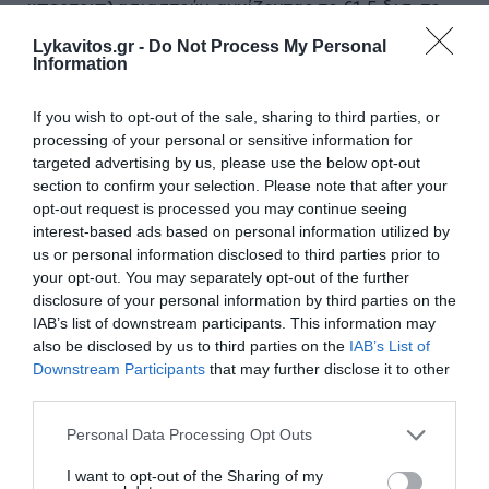
υπερτριπλασιαστούν, αγγίζοντας το €1,5 δισ. το
2030 από €0,45 δισ. το 2025. Στο ίδιο μοτίβο, και
Lykavitos.gr -
Do Not Process My Personal
Information
το μέρισμα θα ενισχυθεί σημαντικά, φτάνοντας
το €1,4 ανά μετοχή από €0,4 το 2024,
If you wish to opt-out of the sale, sharing to third parties, or
σημειώνοντας μέσο ετήσιο ρυθμό αύξησης (CAGR)
processing of your personal or sensitive information for
περίπου 24%.
targeted advertising by us, please use the below opt-out
section to confirm your selection. Please note that after your
Το 54% του νέου επενδυτικού πλάνου θα
opt-out request is processed you may continue seeing
interest-based ads based on personal information utilized by
χρηματοδοτηθεί μέσω των Λειτουργικών
us or personal information disclosed to third parties prior to
Ταμειακών Ροών (FFO), το 31% μέσω αύξησης του
your opt-out. You may separately opt-out of the further
καθαρού δανεισμού, ενώ ένα 15% από την
disclosure of your personal information by third parties on the
IAB’s list of downstream participants. This information may
επιτυχημένη Αύξηση Μετοχικού Κεφαλαίου.
also be disclosed by us to third parties on the
IAB’s List of
Downstream Participants
that may further disclose it to other
Σε συνδυασμό με τις ισχυρές ταμειακές ροές, τη
third parties.
διατήρηση επαρκούς ρευστότητας και την
Please note that this website/app uses one or more Google
Personal Data Processing Opt Outs
αξιοποίηση στρατηγικών συνεργασιών, η ΑΜΚ
services and may gather and store information including but
συμβάλλει στη χρηματοδότηση του νέου
not limited to your visit or usage behaviour. You may click to
I want to opt-out of the Sharing of my