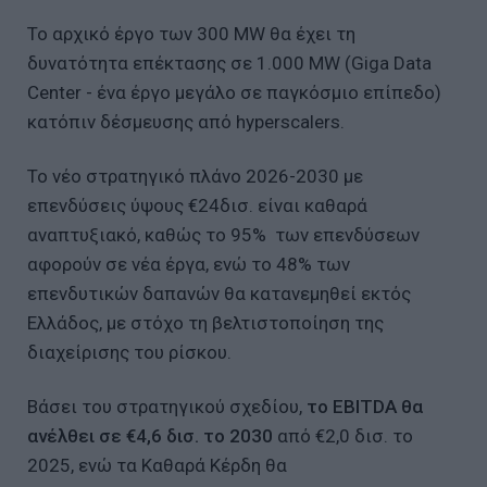
Το αρχικό έργο των 300 MW θα έχει τη
δυνατότητα επέκτασης σε 1.000 MW (Giga Data
Center - ένα έργο μεγάλο σε παγκόσμιο επίπεδο)
κατόπιν δέσμευσης από hyperscalers.
Το νέο στρατηγικό πλάνο 2026-2030 με
επενδύσεις ύψους €24δισ. είναι καθαρά
αναπτυξιακό, καθώς το 95% των επενδύσεων
αφορούν σε νέα έργα, ενώ το 48% των
επενδυτικών δαπανών θα κατανεμηθεί εκτός
Ελλάδος, με στόχο τη βελτιστοποίηση της
διαχείρισης του ρίσκου.
Βάσει του στρατηγικού σχεδίου,
το EBITDA θα
ανέλθει σε €4,6 δισ. το 2030
από €2,0 δισ. το
2025, ενώ τα Καθαρά Κέρδη θα