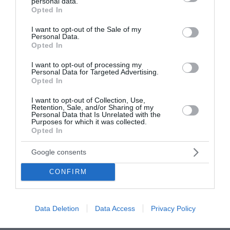
personal data.
επενδυτικού κύκλου, διατηρώντας τον δείκτη
grant or deny consent to Google and its third-party tags to
Opted In
use your data for below specified purposes in below Google
μόχλευσης κάτω από το όριο του 3,5x που έχει
consent section.
I want to opt-out of the Sale of my
θέσει ο ίδιος ο Όμιλος.
Personal Data.
Opted In
Εθνικός επενδυτής – Ευρωπαϊκός πυλώνας
I want to opt-out of processing my
Personal Data for Targeted Advertising.
σταθερότητας και ενεργειακής ασφάλειας
Opted In
Για 75 και πλέον χρόνια η ΔΕΗ αποτελεί κινητήριο
I want to opt-out of Collection, Use,
Retention, Sale, and/or Sharing of my
δύναμη για την ανάπτυξη της εθνικής οικονομίας.
Personal Data that Is Unrelated with the
Purposes for which it was collected.
Σήμερα, στην εποχή του νέου εξηλεκτρισμού, η ΔΕΗ
Opted In
παραμένει αναπόσπαστο κομμάτι της ελληνικής
κοινωνίας με ισχυρό αποτύπωμα στην οικονομία
Google consents
και την αγορά εργασίας. Η συμβολή του Ομίλου
CONFIRM
στην ανάπτυξη της χώρας φαίνεται από το
σημαντικό επενδυτικό πλάνο του. Πρακτικά, ο
Όμιλος επανεπενδύει τη λειτουργική του
Data Deletion
Data Access
Privacy Policy
κερδοφορία σε έργα υποδομών στη χώρα και την