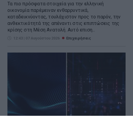
Τα πιο πρόσφατα στοιχεία για την ελληνική
οικονομία παρέμειναν ενθαρρυντικά,
καταδεικνύοντας, τουλάχιστον προς το παρόν, την
ανθεκτικότητά της απέναντι στις επιπτώσεις της
κρίσης στη Μέση Ανατολή. Αυτό επιση...
12:43 | 07 Αυγούστου 2026
Επιχειρήσεις