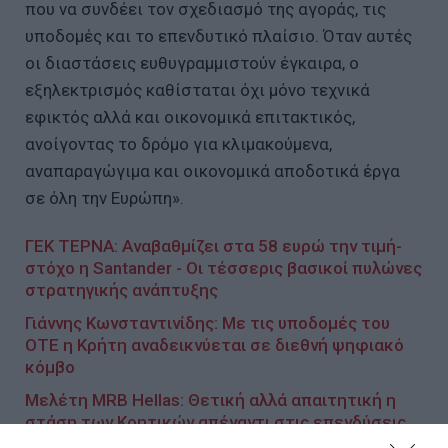
που να συνδέει τον σχεδιασμό της αγοράς, τις
υποδομές και το επενδυτικό πλαίσιο. Όταν αυτές
οι διαστάσεις ευθυγραμμιστούν έγκαιρα, ο
εξηλεκτρισμός καθίσταται όχι μόνο τεχνικά
εφικτός αλλά και οικονομικά επιτακτικός,
ανοίγοντας το δρόμο για κλιμακούμενα,
αναπαραγώγιμα και οικονομικά αποδοτικά έργα
σε όλη την Ευρώπη».
ΓΕΚ ΤΕΡΝΑ: Αναβαθμίζει στα 58 ευρώ την τιμή-
στόχο η Santander - Οι τέσσερις βασικοί πυλώνες
στρατηγικής ανάπτυξης
Γιάννης Κωνσταντινίδης: Με τις υποδομές του
ΟΤΕ η Κρήτη αναδεικνύεται σε διεθνή ψηφιακό
κόμβο
Μελέτη MRB Hellas: Θετική αλλά απαιτητική η
στάση των Κρητικών απέναντι στις επενδύσεις