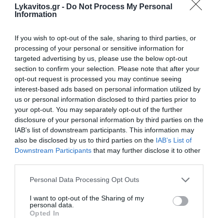
Lykavitos.gr -
Do Not Process My Personal
Information
Ακολουθήστε το Lykavitos.gr
στο Google News
If you wish to opt-out of the sale, sharing to third parties, or
και μάθετε πρώτοι όλες τις
processing of your personal or sensitive information for
targeted advertising by us, please use the below opt-out
ειδήσεις
section to confirm your selection. Please note that after your
opt-out request is processed you may continue seeing
interest-based ads based on personal information utilized by
us or personal information disclosed to third parties prior to
your opt-out. You may separately opt-out of the further
Ροή ειδήσεων
disclosure of your personal information by third parties on the
Σκέρτσος για ΠΑΣΟΚ: Κανένα ουσιαστικό επιχείρημα για
IAB’s list of downstream participants. This information may
την έκθεση του ΟΟΣΑ
also be disclosed by us to third parties on the
IAB’s List of
Downstream Participants
that may further disclose it to other
Φωτιά σε χαμηλή βλάστηση στην Ευκαρπία Κιλκίς
third parties.
Please note that this website/app uses one or more Google
Personal Data Processing Opt Outs
Τι αποκαλύπτει η «Daily Mail» για τη δολοφονία της
services and may gather and store information including but
38χρονης Βρετανίδας στην Κυψέλη
not limited to your visit or usage behaviour. You may click to
I want to opt-out of the Sharing of my
personal data.
grant or deny consent to Google and its third-party tags to
Χωρίς τις αισθήσεις του ανασύρθηκε 43χρονος στη
Opted In