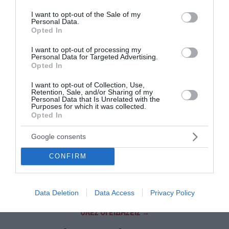
use your data for below specified purposes in below Google
Μετώπη στον Σαρωνικό
consent section.
I want to opt-out of the Sale of my
Personal Data.
Παγκόσμιο Πρωτάθλημα Κωπηλασίας: Αργυρό μετάλλιο
Opted In
για Χιώτη και Αλεξίου
I want to opt-out of processing my
Personal Data for Targeted Advertising.
Πένθος για τον Μέσι - Πέθανε ο πατέρας του Χόρχε
Opted In
Θρίλερ στον Λυκαβηττό: Σε 57χρονη γυναίκα που είχε
I want to opt-out of Collection, Use,
εξαφανιστεί από την Κυψέλη ανήκει η σορός
Retention, Sale, and/or Sharing of my
Personal Data that Is Unrelated with the
Purposes for which it was collected.
Οι φωτιές, οι ανεμογεννήτριες και η προχειρότητα
Opted In
Δυτική Αττική: Αντιδιαβρωτικά έργα πριν τις
Google consents
φθινοπωρινές βροχές – Η επόμενη ημέρα μετά τη μεγάλη
φωτιά
CONFIRM
Άνδρος: Το καταπράσινο διαμάντι των Κυκλάδων που
μαγεύει κάθε επισκέπτη
Data Deletion
Data Access
Privacy Policy
ΟΛΕΣ ΟΙ ΕΙΔΗΣΕΙΣ →