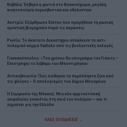
Καβάλα: Έσβησε η φωτιά στο Κοκκινόχωμα, μεγάλη
κινητοποίηση πυροσβεστών και εθελοντών
Αυστρία: Εξάρθρωσε δίκτυο που προμήθευε τη ρωσική
αμυντική βιομηχανία παρά τις κυρώσεις
Ρωσία: Το Ανώτατο Δικαστήριο απέκλεισε το αντι-
πολεμικό κόμμα Yabloko από τις βουλευτικές εκλογές
Γιαννακόπουλος: «Του χρόνου θα υπογράψω τον Γιόκιτς –
Επιστρέφει το λάβαρο του Μποντιρόγκα»
Αττικοβοιωτία: Πώς σώθηκαν τα πυρόπληκτα ζώα από
τις φλόγες – Ο απολογισμός του Δήμου Μεγαρέων
Η Συμφωνία της Μέκκας: Μια νέα αρχιτεκτονική
ασφαλείας γεννιέται στη σκιά του πολέμου — και τι
σημαίνει για την Ελλάδα
ΟΛΕΣ ΟΙ ΕΙΔΗΣΕΙΣ →