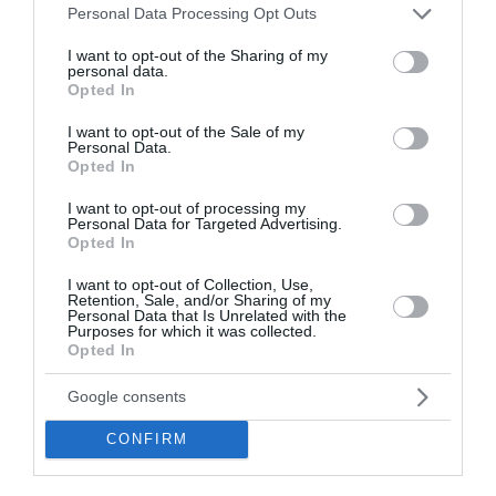
Please note that this website/app uses one or more Google
Personal Data Processing Opt Outs
ΔΕΗ: Καθαρά κέρδη 400 εκατ.
services and may gather and store information including but
not limited to your visit or usage behaviour. You may click to
I want to opt-out of the Sharing of my
στο εξάμηνο, επενδύσεις €1,4 δισ.
personal data.
grant or deny consent to Google and its third-party tags to
Opted In
και επιβεβαίωση στόχου EBITDA
use your data for below specified purposes in below Google
consent section.
€2,4 δισ.
I want to opt-out of the Sale of my
Personal Data.
Opted In
Ισχυρές οικονομικές επιδόσεις κατέγραψε η ΔΕΗ
κατά το πρώτο εξάμηνο του 2026, επιβεβαιώνοντας
I want to opt-out of processing my
Personal Data for Targeted Advertising.
ότι η στρατηγική στροφής προς τις ανανεώσιμες
Opted In
πηγές ενέργειας και τη διεθνή ανάπτυξη συνεχίζει να
αποδίδει. Ο όμιλος...
I want to opt-out of Collection, Use,
Retention, Sale, and/or Sharing of my
17:59 | 05 Αυγούστου 2026
Επιχειρήσεις
Personal Data that Is Unrelated with the
Purposes for which it was collected.
Opted In
Google consents
CONFIRM