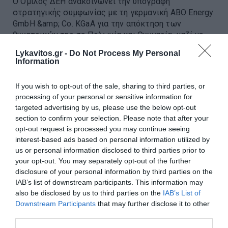
Ο Όμιλος ΔΕΗ ανακοινώνει την υπογραφή
στρατηγικής συμφωνίας με τη γερμανική ABO Energy
GmbH &amp; Co. KGaA για την απόκτηση των
θυγατρικών της σε Πολωνία και Ουγγαρία, μαζί με
ένα χαρτοφυλάκιο έργων ΑΠΕ συνολικ...
Lykavitos.gr -
Do Not Process My Personal
21:05 | 07 Αυγούστου 2026
Επιχειρήσεις
Information
If you wish to opt-out of the sale, sharing to third parties, or
processing of your personal or sensitive information for
targeted advertising by us, please use the below opt-out
section to confirm your selection. Please note that after your
opt-out request is processed you may continue seeing
interest-based ads based on personal information utilized by
us or personal information disclosed to third parties prior to
your opt-out. You may separately opt-out of the further
disclosure of your personal information by third parties on the
IAB’s list of downstream participants. This information may
also be disclosed by us to third parties on the
IAB’s List of
Downstream Participants
that may further disclose it to other
third parties.