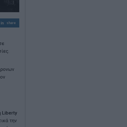
share
σε
ίες.
γχρονων
τον
η
Liberty
ικά την