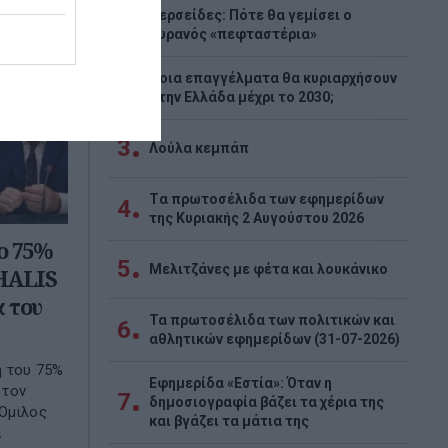
Περσείδες: Πότε θα γεμίσει ο
1
ουρανός «πεφταστέρια»
Ποια επαγγέλματα θα κυριαρχήσουν
2
στην Ελλάδα μέχρι το 2030;
3
Λούλα κεμπάπ
Tα πρωτοσέλιδα των εφημερίδων
4
της Κυριακής 2 Αυγούστου 2026
ο 75%
5
Μελιτζάνες με φέτα και λουκάνικο
HALIS
α του
Τα πρωτοσέλιδα των πολιτικών και
6
αθλητικών εφημερίδων (31-07-2026)
η του 75%
Εφημερίδα «Εστία»: Όταν η
 τον
7
δημοσιογραφία βάζει τα χέρια της
 Όμιλος
και βγάζει τα μάτια της
α