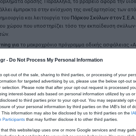
οβλήματα όρασης. Παράλληλα, το βραβείο αφορά την υιοθ
άλλει έμπρακτα στην ενίσχυση της ανεξαρτησίας των ατ
ημιουργία και λειτουργία του
Πάρκου Σκύλων στον Σ.Ε.Α.
νου χώρου που υποστηρίζει τόσο την εκπαίδευση σκύλω
τών.
ning για
το μακροχρόνιο πρόγραμμα οδικής ασφάλειας 
το Ινστιτούτο Οδικής Ασφάλειας (ΙΟΑΣ) «Πάνος Μυλωνάς»
gr -
Do Not Process My Personal Information
υσης.
l
για τη μακροχρόνια συνεργασία με το
Σωματείο «ΔΙΑΖΩ
to opt-out of the sale, sharing to third parties, or processing of your per
ουν δράσεις που αναδεικνύουν την πολιτιστική και φυσικ
formation for targeted advertising by us, please use the below opt-out s
r selection. Please note that after your opt-out request is processed y
γχρονες υποδομές και τις τοπικές κοινωνίες. Οι
eing interest-based ads based on personal information utilized by us or
λιτισμού», ενισχύοντας την εμπειρία του ταξιδιώτη, την
disclosed to third parties prior to your opt-out. You may separately opt-
τοχευμένες πολιτιστικές παρεμβάσεις.
losure of your personal information by third parties on the IAB’s list of
. This information may also be disclosed by us to third parties on the
IA
 στήριξη του Ράλλυ Ακρόπολις
, με τη Νέα Οδό και την Κεν
Participants
that may further disclose it to other third parties.
 έναν από τους σημαντικότερους θεσμούς του παγκόσμιου
 that this website/app uses one or more Google services and may gath
Ασφάλειας και Προστασίας του Περιβάλλοντος.