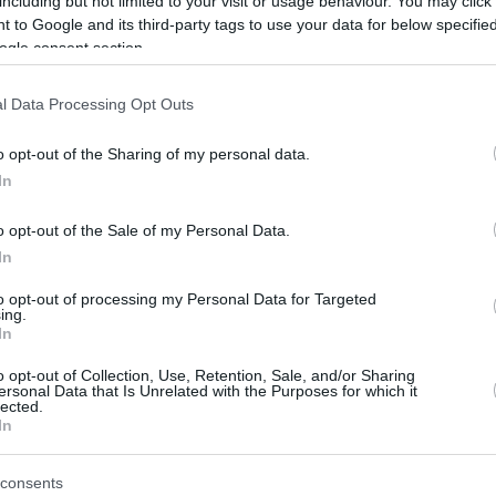
including but not limited to your visit or usage behaviour. You may click 
 to Google and its third-party tags to use your data for below specifi
ευση της Νέας Οδού και της Κεντρικής Οδού σε συνεργασί
ogle consent section.
ία για την κοινωνία, τον πολιτισμό και το περιβάλλον.
l Data Processing Opt Outs
 με Venture Global – Διπλασιάζει τις ποσότητες LNG
o opt-out of the Sharing of my personal data.
αγκόσμια Ημέρα Περιβάλλοντος με δράση για την προστα
In
Ανάκαμψης δίνει τη σκυτάλη της ανάπτυξης στον ιδιωτ
o opt-out of the Sale of my Personal Data.
In
to opt-out of processing my Personal Data for Targeted
ing.
ο Lykavitos.gr στο Google News
In
ώτοι όλες τις ειδήσεις
o opt-out of Collection, Use, Retention, Sale, and/or Sharing
ersonal Data that Is Unrelated with the Purposes for which it
lected.
In
consents