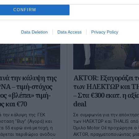
CONFIRM
Data Deletion
Data Access
Privacy Policy
ινά την κάλυψη της
AKTOR: Εξαγοράζει τ
ΝΑ – τιμή-στόχος
των ΗΛΕΚΤΩΡ και T
ος «βλέπει» τιμή-
– Στα €300 εκατ. η αξί
ς και €70
deal
ά την κάλυψη της ΓΕΚ
Σε συμφωνία για την απόκτησ
σταση "Buy" (Αγορά) και
των ΗΛΕΚΤΩΡ και THALIS από
τα 55 ευρώ ανά μετοχή, η
Όμιλο Motor Oil προχώρησε ο
άγεται περιθώριο ανόδου
AKTOR, πραγματοποιώντας μί