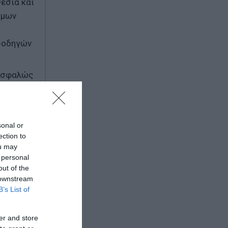
εσία και
όμων
ν-οδηγών
«Ασφαλώς
 και
ΜΑ»,
sonal or
ή
ection to
ou may
 personal
 τοπική
out of the
 downstream
B’s List of
τρική
er and store