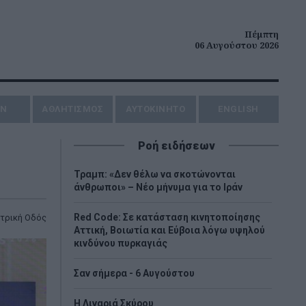
Πέμπτη
06 Αυγούστου 2026
ΗΝ
ΑΘΛΗΤΙΣΜΟΣ
AYTOKINHTO
ENGLISH
Ροή ειδήσεων
Τραμπ: «Δεν θέλω να σκοτώνονται
άνθρωποι» – Νέο μήνυμα για το Ιράν
Red Code: Σε κατάσταση κινητοποίησης
τρική Οδός
Αττική, Βοιωτία και Εύβοια λόγω υψηλού
κινδύνου πυρκαγιάς
Σαν σήμερα - 6 Αυγούστου
H Λιναριά Σκύρου