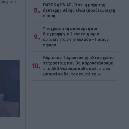
χυση της
ΠΑΣΟΚ ή ΕΛ.ΑΣ.; Γιατί η μάχη της
8
δεύτερης θέσης είναι (πολύ) ανοιχτή
ακόμη
Υποχρεωτική απόσυρση και
διαγραφή για 2 εκατομμύρια
9
αυτοκίνητα στην Ελλάδα - Ποιους
αφορά
Κυριάκος Πιερρακάκης: «Στο σχέδιο
τετραετίας που θα παρουσιάσουμε
10
στη ΔΕΘ θέλουμε κάθε πολίτης να
μπορεί να δει τον εαυτό του»