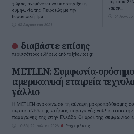
περίπου 22%
χώρας, αναμένεται να υποστηρίξει η
χαρακ...
συμφωνία της Πειραιώς με την
Eυρωπαϊκή Τρά...
04 Αυγούσ
03 Αυγούστου 2026
διαβάστε επίσης
περισσότερες ειδήσεις από το lykavitos.gr
METLEN: Συμφωνία-ορόσημο
αμερικανική εταιρεία τεχνολο
γάλλιο
Η METLEN ανακοίνωσε τη σύναψη μακροπρόθεσμης συ
περίπου 25% της ετήσιας παραγωγής γαλλίου από την
παραγωγής της στην Ελλάδα. Οι όροι της συμφωνίας είν
10:53 | 29 Ιουλίου 2026
Επιχειρήσεις