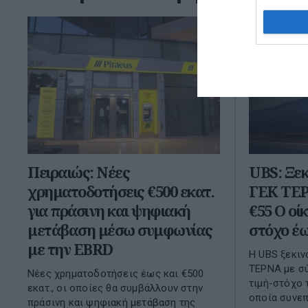
Πειραιώς: Νέες
UBS: Ξεκ
χρηματοδοτήσεις €500 εκατ.
ΓΕΚ ΤΕΡ
για πράσινη και ψηφιακή
€55 Ο οίκ
μετάβαση μέσω συμφωνίας
στόχο έω
με την EBRD
Η UBS ξεκιν
ΤΕΡΝΑ με σύ
Νέες χρηματοδοτήσεις έως και €500
τιμή-στόχο 
εκατ., οι οποίες θα συμβάλλουν στην
οποία συνεπ
πράσινη και ψηφιακή μετάβαση της