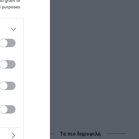
to grant or
ed purposes
ες με
 από ΗΠΑ
σία των
ικό
Τα πιο δημοφιλή