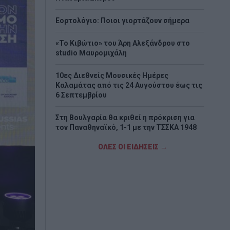
Εορτολόγιο: Ποιοι γιορτάζουν σήμερα
«Το Κιβώτιο» του Άρη Αλεξάνδρου στο
studio Μαυρομιχάλη
10ες Διεθνείς Μουσικές Ημέρες
Καλαμάτας από τις 24 Αυγούστου έως τις
6 Σεπτεμβρίου
Στη Βουλγαρία θα κριθεί η πρόκριση για
τον Παναθηναϊκό, 1-1 με την ΤΣΣΚΑ 1948
ΟΛΕΣ ΟΙ ΕΙΔΗΣΕΙΣ →
Στον όγδοο αγνοούμενο Γερμανό
τουρίστα ανήκει η σορός που βρέθηκε στη
Σύμη
Φωτιά στα Αϊβαλιώτικα του Βόλου