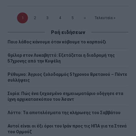
Τρέχουσα
1
Σελίδα
2
Σελίδα
3
Σελίδα
4
Σελίδα
5
Επόμενη
››
Τελευταία
Τελευταία »
σελίδα
σελίδα
σελίδα
Ροή ειδήσεων
Ποιο λάθος κάνουμε όταν κόβουμε το καρπούζι
Θρίλερ στον Λυκαβηττό: Εξετάζεται η διαδρομή της
57χρονης από την Κυψέλη
Ρέθυμνο: Άγριος ξυλοδαρμός 51χρονου Βρετανού – Πέντε
συλλήψεις
Συρία: Πώς ένα ξεχασμένο σημειωματάριο οδήγησε στα
ίχνη αρχικατασκόπου του Άσαντ
Λόττο: Τα αποτελέσματα της κλήρωσης του Σαββάτου
Αυτοί είναι οι έξι όροι του Ιράν προς τις ΗΠΑ για τα Στενά
του Ορμούζ