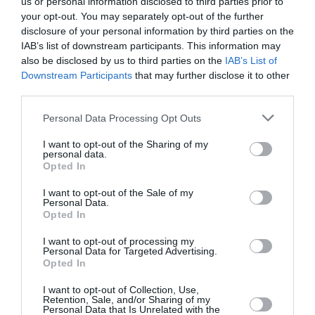
us or personal information disclosed to third parties prior to
your opt-out. You may separately opt-out of the further
Νέα Οδός/ Κεντρική Οδός: 4 σημαντικές
disclosure of your personal information by third parties on the
διακρίσεις στα Sponsorship Awards
IAB’s list of downstream participants. This information may
also be disclosed by us to third parties on the
IAB’s List of
Με τέσσερις σημαντικές διακρίσεις στα Sponsorship
Downstream Participants
that may further disclose it to other
Awards, που διοργανώνονται από την BOUSSIAS
third parties.
Communications, ξεχώρισαν η Νέα Οδός και η Κεντρική
Οδός...
Please note that this website/app uses one or more Google
Personal Data Processing Opt Outs
12 Ιουνίου 2026
services and may gather and store information including but
not limited to your visit or usage behaviour. You may click to
I want to opt-out of the Sharing of my
personal data.
grant or deny consent to Google and its third-party tags to
Opted In
use your data for below specified purposes in below Google
consent section.
I want to opt-out of the Sale of my
Personal Data.
Opted In
I want to opt-out of processing my
Personal Data for Targeted Advertising.
Opted In
I want to opt-out of Collection, Use,
Retention, Sale, and/or Sharing of my
Personal Data that Is Unrelated with the