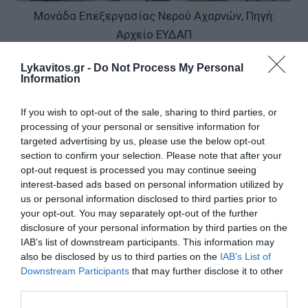
Μονάδα Επεξεργασίας Νερού Αχαρνών, Πηγή:
Αρχείο ΕΥΔΑΠ
ESG στην πράξη
Lykavitos.gr -
Do Not Process My Personal
Information
Η βιώσιμη ανάπτυξη αποτελεί πλέον
αναπόσπαστο μέρος της εταιρικής στρατηγικής
If you wish to opt-out of the sale, sharing to third parties, or
της
ΕΥΔΑΠ
. Το 2025 η Εταιρεία προχώρησε για
processing of your personal or sensitive information for
targeted advertising by us, please use the below opt-out
δεύτερη συνεχόμενη χρονιά στη δημοσιοποίηση
section to confirm your selection. Please note that after your
Δήλωσης Βιωσιμότητας σύμφωνα με τις
opt-out request is processed you may continue seeing
απαιτήσεις της ευρωπαϊκής οδηγίας CSRD και των
interest-based ads based on personal information utilized by
Ευρωπαϊκών Προτύπων Αναφορών Βιωσιμότητας
us or personal information disclosed to third parties prior to
your opt-out. You may separately opt-out of the further
ESRS, ενισχύοντας περαιτέρω τη διαφάνεια, τη
disclosure of your personal information by third parties on the
λογοδοσία και την ενσωμάτωση των αρχών ESG
IAB’s list of downstream participants. This information may
στο σύνολο της λειτουργίας της.
also be disclosed by us to third parties on the
IAB’s List of
Downstream Participants
that may further disclose it to other
third parties.
Παράλληλα, επενδύει συστηματικά σε εργαλεία
παρακολούθησης δεικτών βιωσιμότητας,