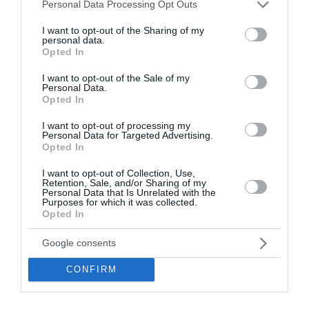
Please note that this website/app uses one or more Google
Personal Data Processing Opt Outs
services and may gather and store information including but
διαχείρισης κινδύνων και ενίσχυσης της εταιρικής
not limited to your visit or usage behaviour. You may click to
I want to opt-out of the Sharing of my
διακυβέρνησης, δημιουργώντας τις προϋποθέσεις
personal data.
grant or deny consent to Google and its third-party tags to
Opted In
για μακροπρόθεσμη ανθεκτικότητα και βιώσιμη
use your data for below specified purposes in below Google
ανάπτυξη.
consent section.
I want to opt-out of the Sale of my
Personal Data.
Opted In
Επενδύοντας στο αύριο
I want to opt-out of processing my
Personal Data for Targeted Advertising.
Πέρα από τις υποδομές, τις επενδύσεις και τους
Opted In
δείκτες, η αποστολή της
ΕΥΔΑΠ
παραμένει
I want to opt-out of Collection, Use,
άρρηκτα συνδεδεμένη με την καθημερινότητα των
Retention, Sale, and/or Sharing of my
Personal Data that Is Unrelated with the
πολιτών. Η πρόσβαση σε ασφαλές και ποιοτικό
Purposes for which it was collected.
Opted In
νερό αποτελεί θεμελιώδες κοινωνικό αγαθό και
βασική προϋπόθεση για τη δημόσια υγεία, την
Google consents
ευημερία και τη βιώσιμη ανάπτυξη.
CONFIRM
Σε μια εποχή όπου οι περιβαλλοντικές προκλήσεις
αποκτούν ολοένα μεγαλύτερη ένταση, η
ΕΥΔΑΠ