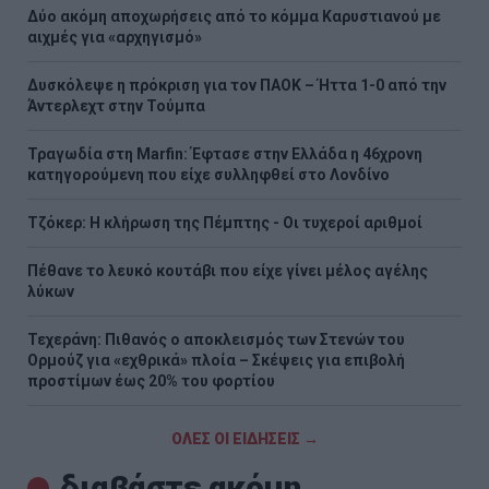
Δύο ακόμη αποχωρήσεις από το κόμμα Καρυστιανού με
αιχμές για «αρχηγισμό»
Δυσκόλεψε η πρόκριση για τον ΠΑΟΚ – Ήττα 1-0 από την
Άντερλεχτ στην Τούμπα
Τραγωδία στη Marfin: Έφτασε στην Ελλάδα η 46χρονη
κατηγορούμενη που είχε συλληφθεί στο Λονδίνο
Τζόκερ: Η κλήρωση της Πέμπτης - Οι τυχεροί αριθμοί
Πέθανε το λευκό κουτάβι που είχε γίνει μέλος αγέλης
λύκων
Τεχεράνη: Πιθανός ο αποκλεισμός των Στενών του
Ορμούζ για «εχθρικά» πλοία – Σκέψεις για επιβολή
προστίμων έως 20% του φορτίου
ΟΛΕΣ ΟΙ ΕΙΔΗΣΕΙΣ →
διαβάστε ακόμη