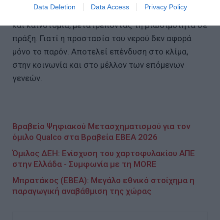
Data Deletion
Data Access
Privacy Policy
συνεχίζει να επενδύει σε υποδομές, τεχνολογία
και καινοτομία, μετατρέποντας τη βιωσιμότητα σε
πράξη. Γιατί η προστασία του νερού δεν αφορά
μόνο το παρόν. Αποτελεί επένδυση στο κλίμα,
στην κοινωνία και στο μέλλον των επόμενων
γενεών.
Βραβείο Ψηφιακού Μετασχηματισμού για τον
όμιλο Qualco στα Βραβεία ΕΒΕΑ 2026
Όμιλος ΔΕΗ: Ενίσχυση του χαρτοφυλακίου ΑΠΕ
στην Ελλάδα - Συμφωνία με τη MORE
Μπρατάκος (ΕΒΕΑ): Μεγάλο εθνικό στοίχημα η
παραγωγική αναβάθμιση της χώρας