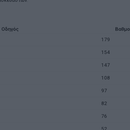
τασκευαστών:
Οδηγός
Βαθμο
179
154
147
108
97
82
76
52