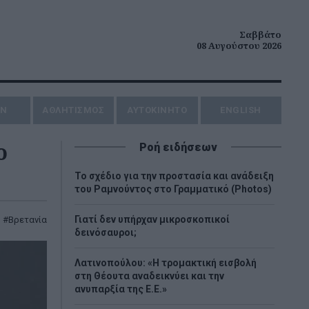
Σαββάτο
08 Αυγούστου 2026
ΗΝ
ΑΘΛΗΤΙΣΜΟΣ
AYTOKINHTO
ENGLISH
ο
Ροή ειδήσεων
Το σχέδιο για την προστασία και ανάδειξη
του Ραμνούντος στο Γραμματικό (Photos)
Γιατί δεν υπήρχαν μικροσκοπικοί
,
Βρετανία
δεινόσαυροι;
Λατινοπούλου: «Η τρομακτική εισβολή
στη Θέουτα αναδεικνύει και την
ανυπαρξία της Ε.Ε.»