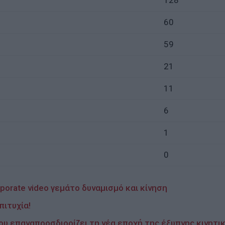
60
59
21
11
6
1
0
orate video γεμάτο δυναμισμό και κίνηση
ιτυχία!
υ επαναπροσδιορίζει τη νέα εποχή της έξυπνης κινητι