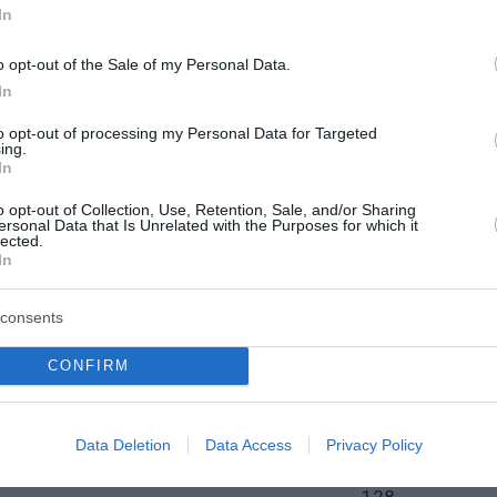
In
0
o opt-out of the Sale of my Personal Data.
0
In
0
to opt-out of processing my Personal Data for Targeted
ing.
In
0
o opt-out of Collection, Use, Retention, Sale, and/or Sharing
ersonal Data that Is Unrelated with the Purposes for which it
lected.
In
Ομάδα
Βαθμοί
consents
333
CONFIRM
255
Data Deletion
Data Access
Privacy Policy
179
128