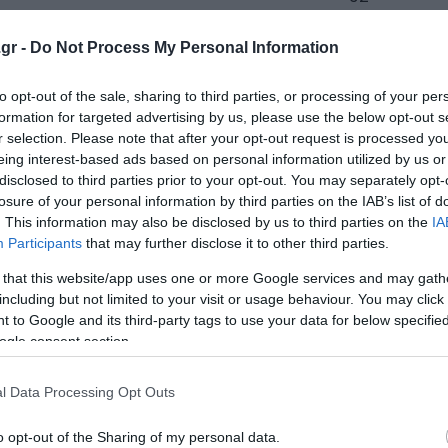
42
gr -
Do Not Process My Personal Information
39
to opt-out of the sale, sharing to third parties, or processing of your per
formation for targeted advertising by us, please use the below opt-out s
20
r selection. Please note that after your opt-out request is processed y
eing interest-based ads based on personal information utilized by us or
18
disclosed to third parties prior to your opt-out. You may separately opt-
losure of your personal information by third parties on the IAB’s list of
18
. This information may also be disclosed by us to third parties on the
IA
Participants
that may further disclose it to other third parties.
6
 that this website/app uses one or more Google services and may gath
including but not limited to your visit or usage behaviour. You may click 
6
 to Google and its third-party tags to use your data for below specifi
ogle consent section.
5
3
l Data Processing Opt Outs
1
o opt-out of the Sharing of my personal data.