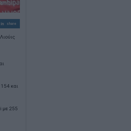
την οικονομική ανάλυση με πολιτική
προπαγάνδα»
share
 Λιούις
αι
 154 και
i με 255