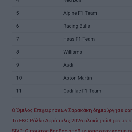
5
Alpine F1 Team
6
Racing Bulls
7
Haas F1 Team
8
Williams
9
Audi
10
Aston Martin
11
Cadillac F1 Team
Ο Όμιλος Επιχειρήσεων Σαρακάκη δημιούργησε corp
Το ΕΚΟ Ράλλυ Ακρόπολις 2026 ολοκληρώθηκε με επ
SIVP: Ο πρώτος βοηθός στάθμευσης στον κόσμο πο