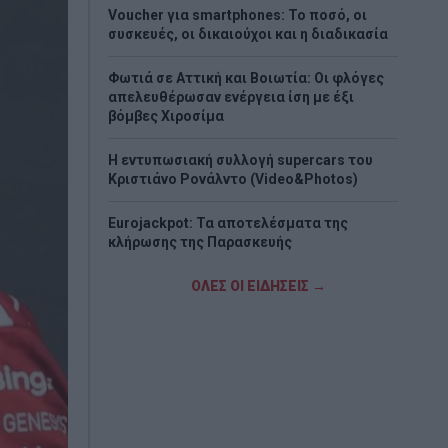
Voucher για smartphones: Το ποσό, οι
συσκευές, οι δικαιούχοι και η διαδικασία
Φωτιά σε Αττική και Βοιωτία: Οι φλόγες
απελευθέρωσαν ενέργεια ίση με έξι
βόμβες Χιροσίμα
H εντυπωσιακή συλλογή supercars του
Κριστιάνο Ρονάλντο (Video&Photos)
Eurojackpot: Τα αποτελέσματα της
κλήρωσης της Παρασκευής
Νέο σχέδιο Πούτιν «βλέπουν» οι ΗΠΑ - Το
ΟΛΕΣ ΟΙ ΕΙΔΗΣΕΙΣ →
σενάριο που τρομάζει το ΝΑΤΟ
Στα «Παραπολιτικά»: Προς 30.000
προσλήψεις - Όλο το σχέδιο του
υπουργείου Εσωτερικών
Σκέρτσος: «ΠΑΣΟΚ και ΕΛΑΣ υποκαθιστούν