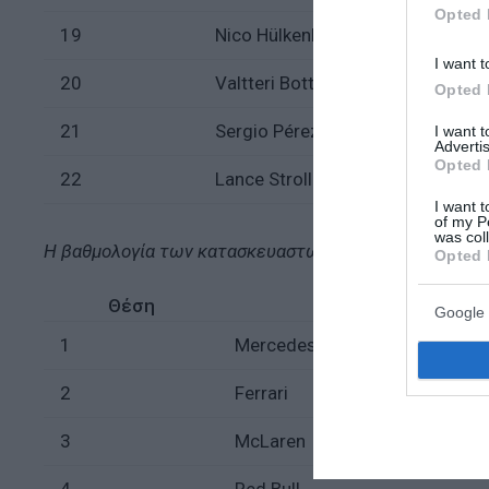
Opted 
19
Nico Hülkenberg
I want t
20
Valtteri Bottas
Opted 
21
Sergio Pérez
I want 
Advertis
Opted 
22
Lance Stroll
I want t
of my P
was col
Η βαθμολογία των κατασκευαστών:
Opted 
Θέση
Google 
1
Mercedes
2
Ferrari
3
McLaren
4
Red Bull