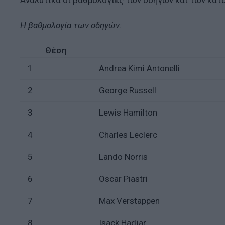
Αναλυτικά οι βαθμολογίες των οδηγών και των κα
Η βαθμολογία των οδηγών:
Θέση
1
Andrea Kimi Antonelli
2
George Russell
3
Lewis Hamilton
4
Charles Leclerc
5
Lando Norris
6
Oscar Piastri
7
Max Verstappen
8
Isack Hadjar