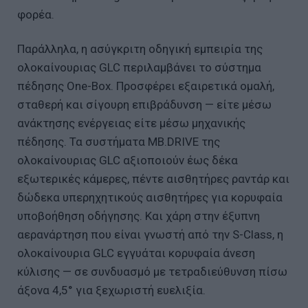
φορέα.
Παράλληλα, η ασύγκριτη οδηγική εμπειρία της
ολοκαίνουριας GLC περιλαμβάνει το σύστημα
πέδησης One-Box. Προσφέρει εξαιρετικά ομαλή,
σταθερή και σίγουρη επιβράδυνση — είτε μέσω
ανάκτησης ενέργειας είτε μέσω μηχανικής
πέδησης. Τα συστήματα MB.DRIVE της
ολοκαίνουριας GLC αξιοποιούν έως δέκα
εξωτερικές κάμερες, πέντε αισθητήρες ραντάρ και
δώδεκα υπερηχητικούς αισθητήρες για κορυφαία
υποβοήθηση οδήγησης. Και χάρη στην έξυπνη
αερανάρτηση που είναι γνωστή από την S-Class, η
ολοκαίνουρια GLC εγγυάται κορυφαία άνεση
κύλισης — σε συνδυασμό με τετραδιεύθυνση πίσω
άξονα 4,5° για ξεχωριστή ευελιξία.