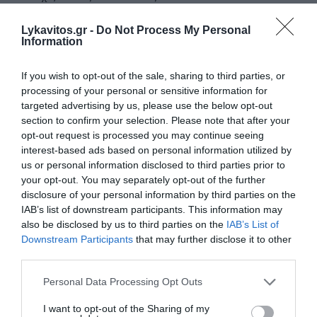
05 Αυγούστου 2026
Lykavitos.gr -
Do Not Process My Personal
Information
διαβάστε επίσης
If you wish to opt-out of the sale, sharing to third parties, or
περισσότερες ειδήσεις από το lykavitos.gr
processing of your personal or sensitive information for
targeted advertising by us, please use the below opt-out
section to confirm your selection. Please note that after your
opt-out request is processed you may continue seeing
interest-based ads based on personal information utilized by
us or personal information disclosed to third parties prior to
your opt-out. You may separately opt-out of the further
disclosure of your personal information by third parties on the
IAB’s list of downstream participants. This information may
also be disclosed by us to third parties on the
IAB’s List of
Downstream Participants
that may further disclose it to other
third parties.
Please note that this website/app uses one or more Google
Personal Data Processing Opt Outs
services and may gather and store information including but
not limited to your visit or usage behaviour. You may click to
I want to opt-out of the Sharing of my