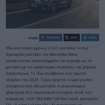
facebook
post
share
Εδώ και πολλά χρόνια, η GLC αποτελεί το πιο
δημοφιλές μοντέλο της Mercedes-Benz,
κατακτώντας επανειλημμένα την κορυφή ως το
μοντέλο με τις υψηλότερες πωλήσεις της μάρκας
παγκοσμίως. Το ίδιο συνέβη και στο πρώτο
εξάμηνο του 2025. Τώρα, έρχεται η ώρα για ένα
συναρπαστικό νέο μοντέλο: η ολοκαίνουρια
ηλεκτρική GLC (προσωρινά στοιχεία: συνδ. κατ.
ενέργειας: 14,9-18,8 kWh/100 km | συνδ. εκπομπές
CO₂: 0 g/km | κλάση CO₂: A) αναμένεται να