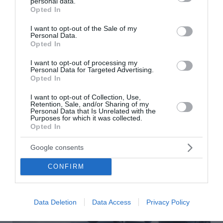
personal data.
Νέο Opel Corsa GSE: Συνεχίζει
grant or deny consent to Google and its third-party tags to
Opted In
use your data for below specified purposes in below Google
δυναμικά την παράδοση των
consent section.
I want to opt-out of the Sale of my
“Hot Hatch”
Personal Data.
Opted In
Επιστροφή στις ρίζες: Το Corsa GSE αναβιώνει την
I want to opt-out of processing my
παράδοση των σπορ εκδόσεων του Corsa Μικρό σε
Personal Data for Targeted Advertising.
Opted In
διαστάσεις, μεγάλο σε επιδόσεις: 207 kW (281 hp),
345 Nm, 0-100 km/h σε 5,5 δευτερόλεπτα1 Από το
I want to opt-out of Collection, Use,
Corsa A GSi...
Retention, Sale, and/or Sharing of my
Personal Data that Is Unrelated with the
14:01 | 23 Ιουλίου 2026
Αυτοκίνητο
Purposes for which it was collected.
Opted In
Google consents
CONFIRM
Data Deletion
Data Access
Privacy Policy