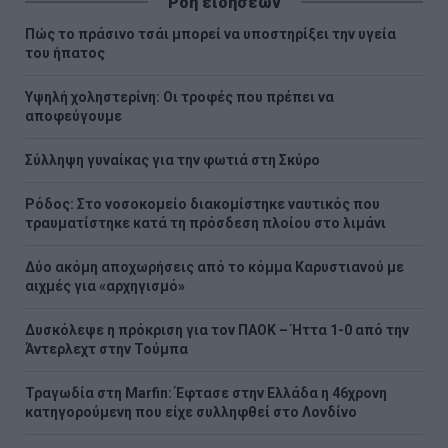
Ροή ειδήσεων
Πώς το πράσινο τσάι μπορεί να υποστηρίξει την υγεία
του ήπατος
Υψηλή χοληστερίνη: Οι τροφές που πρέπει να
αποφεύγουμε
Σύλληψη γυναίκας για την φωτιά στη Σκύρο
Ρόδος: Στο νοσοκομείο διακομίστηκε ναυτικός που
τραυματίστηκε κατά τη πρόσδεση πλοίου στο λιμάνι
Δύο ακόμη αποχωρήσεις από το κόμμα Καρυστιανού με
αιχμές για «αρχηγισμό»
Δυσκόλεψε η πρόκριση για τον ΠΑΟΚ – Ήττα 1-0 από την
Άντερλεχτ στην Τούμπα
Τραγωδία στη Marfin: Έφτασε στην Ελλάδα η 46χρονη
κατηγορούμενη που είχε συλληφθεί στο Λονδίνο