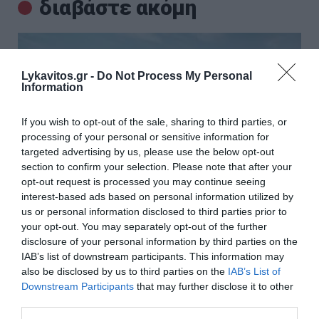
διαβάστε ακόμη
Lykavitos.gr -
Do Not Process My Personal
Information
If you wish to opt-out of the sale, sharing to third parties, or
processing of your personal or sensitive information for
targeted advertising by us, please use the below opt-out
section to confirm your selection. Please note that after your
opt-out request is processed you may continue seeing
interest-based ads based on personal information utilized by
us or personal information disclosed to third parties prior to
your opt-out. You may separately opt-out of the further
disclosure of your personal information by third parties on the
Η νέα Mercedes-Benz GLB:
IAB’s list of downstream participants. This information may
επαναπροσδιορίζει την οικογενειακή
also be disclosed by us to third parties on the
IAB’s List of
κινητικότητα με έμφαση στην πολυτέλεια,
Downstream Participants
that may further disclose it to other
third parties.
στην πρακτικότητα και στην ασφάλεια