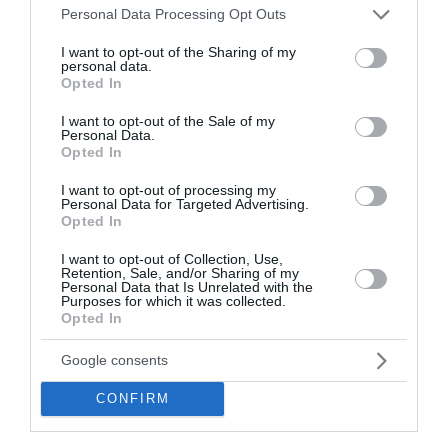
Please note that this website/app uses one or more Google
Personal Data Processing Opt Outs
Τώρα με όφελος €2.000 για περιορισμένο αριθμό
services and may gather and store information including but
οχημάτων Η νέα Mercedes-Benz GLB αναδεικνύει με τον
not limited to your visit or usage behaviour. You may click to
I want to opt-out of the Sharing of my
πιο ολοκληρωμένο τρόπο τον οικογενειακό χαρακτήρα
personal data.
grant or deny consent to Google and its third-party tags to
της Mercedes-Benz στην κ...
Opted In
use your data for below specified purposes in below Google
06 Αυγούστου 2026
consent section.
I want to opt-out of the Sale of my
Personal Data.
Opted In
I want to opt-out of processing my
Personal Data for Targeted Advertising.
Opted In
I want to opt-out of Collection, Use,
Retention, Sale, and/or Sharing of my
Personal Data that Is Unrelated with the
Purposes for which it was collected.
Opted In
Google consents
CONFIRM