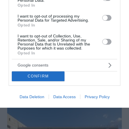
Personal Data.
Opted In
ΠΑΣΟΚ για το ΟΣΔΕ: «Επικοινωνιακή φιέστα αντί για
λύσεις»
I want to opt-out of processing my
Personal Data for Targeted Advertising.
Opted In
Γεωργιάδης απαντά στο ΠΑΣΟΚ για τα «Σπιτάκια
Ανακύκλωσης»: «Διαβάστε όλα τα επίσημα έγγραφα και
I want to opt-out of Collection, Use,
όχι όσα σας βολεύουν»
Retention, Sale, and/or Sharing of my
Personal Data that Is Unrelated with the
Purposes for which it was collected.
ΠΑΟΚ: Ο Γιαννούλης ξανά στα ασπρόμαυρα
Opted In
ΟΛΕΣ ΟΙ ΕΙΔΗΣΕΙΣ →
Google consents
διαβάστε ακόμη
CONFIRM
Data Deletion
Data Access
Privacy Policy