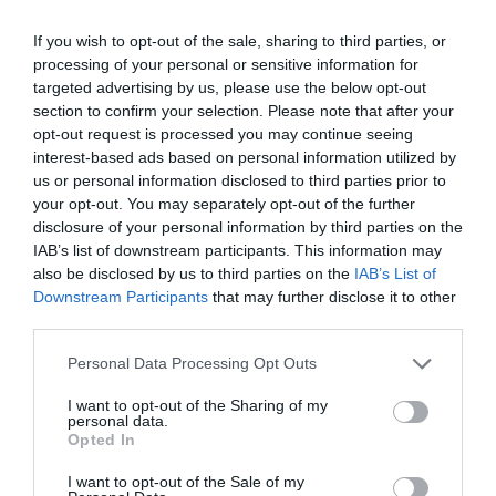
μελέτη
If you wish to opt-out of the sale, sharing to third parties, or
Νέα εποχή στην πυρόσβεση: Το Canadair 515 με την
processing of your personal or sensitive information for
ελληνική σημαία κατασκευάζεται στον Καναδά
targeted advertising by us, please use the below opt-out
section to confirm your selection. Please note that after your
Η Βελμάρ προσφέρει τo νέο Fiat 500 Hybrid με τιμή από
opt-out request is processed you may continue seeing
€18.990 € και 8 χρόνια εργοστασιακή εγγύηση.
interest-based ads based on personal information utilized by
us or personal information disclosed to third parties prior to
Aegean: Νέο ρεκόρ με πάνω από 2 εκατ. επιβάτες τον
your opt-out. You may separately opt-out of the further
Ιούλιο
disclosure of your personal information by third parties on the
IAB’s list of downstream participants. This information may
Pierrakakis Asks European Commission to Extend Fiscal
also be disclosed by us to third parties on the
IAB’s List of
Flexibility for Energy Resilience
Downstream Participants
that may further disclose it to other
third parties.
Παππάς: «Απένταξαν Canadair, drones και ελικόπτερα
Please note that this website/app uses one or more Google
Personal Data Processing Opt Outs
από το Ταμείο Ανάκαμψης – Παλεύουμε τις φωτιές με
services and may gather and store information including but
νοικιασμένα μέσα»
not limited to your visit or usage behaviour. You may click to
I want to opt-out of the Sharing of my
personal data.
grant or deny consent to Google and its third-party tags to
Στον ανακριτή οι επτά συλληφθέντες για τη φωτιά στη
Opted In
use your data for below specified purposes in below Google
Βοιωτία – Κατηγορούνται για θερμές εργασίες σε
consent section.
υπαίθριο χώρο
I want to opt-out of the Sale of my