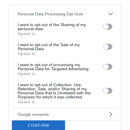
third parties.
Please note that this website/app uses one or more Google
Personal Data Processing Opt Outs
services and may gather and store information including but
not limited to your visit or usage behaviour. You may click to
I want to opt-out of the Sharing of my
personal data.
grant or deny consent to Google and its third-party tags to
Opted In
use your data for below specified purposes in below Google
consent section.
I want to opt-out of the Sale of my
Personal Data.
Opted In
I want to opt-out of processing my
Personal Data for Targeted Advertising.
Opted In
I want to opt-out of Collection, Use,
Retention, Sale, and/or Sharing of my
Personal Data that Is Unrelated with the
Purposes for which it was collected.
2.500 μόνιμες προσλήψεις
Opted In
αποφοίτων λυκείου μέσω ΑΣΕΠ
Google consents
Μία από τις μεγαλύτερες προκηρύξεις της χρονιάς
CONFIRM
ετοιμάζει το ΑΣΕΠ, καθώς το επόμενο διάστημα