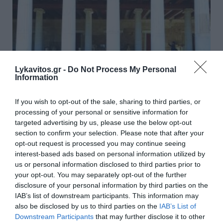
Lykavitos.gr -
Do Not Process My Personal
Information
If you wish to opt-out of the sale, sharing to third parties, or
Νέες θέσεις εργασίας στην
processing of your personal or sensitive information for
Εφορεία Αρχαιοτήτων Πόλης
targeted advertising by us, please use the below opt-out
section to confirm your selection. Please note that after your
Αθηνών
opt-out request is processed you may continue seeing
interest-based ads based on personal information utilized by
Η Εφορεία Αρχαιοτήτων Πόλης Αθηνών ανακοίνωσε
us or personal information disclosed to third parties prior to
νέες θέσεις εργασίας για έξι άτομα και
your opt-out. You may separately opt-out of the further
συγκεκριμένα για συντηρητές αρχαιοτήτων και
disclosure of your personal information by third parties on the
έργων τέχνης. Οι θέσεις εργασίας πρόκειται να
IAB’s list of downstream participants. This information may
υλοποιηθούν με σύμβαση εργασίας ιδι...
also be disclosed by us to third parties on the
IAB’s List of
Downstream Participants
that may further disclose it to other
11:05 | 22 Ιουνίου 2026
Προσλήψεις