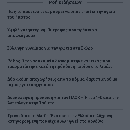
Ροή ειδήσεων
Πώς το πράσινο τσάι μπορεί να υποστηρίξει την υγεία
του ήπατος
Υψηλή χοληστερίνη: Οι τροφές που πρέπει να
αποφεύγουμε
Σύλληψη γυναίκας για την φωτιά στη Σκύρο
Ρόδος: Στο νοσοκομείο διακομίστηκε ναυτικός που
τραυματίστηκε κατά τη πρόσδεση πλοίου στο λιμάνι
Δύο ακόμη αποχωρήσεις από το κόμμα Καρυστιανού με
αιχμές για «αρχηγισμό»
Δυσκόλεψε η πρόκριση για τον ΠΑΟΚ – Ήττα 1-0 από την
Άντερλεχτ στην Τούμπα
Τραγωδία στη Marfin: Έφτασε στην Ελλάδα η 46χρονη
κατηγορούμενη που είχε συλληφθεί στο Λονδίνο