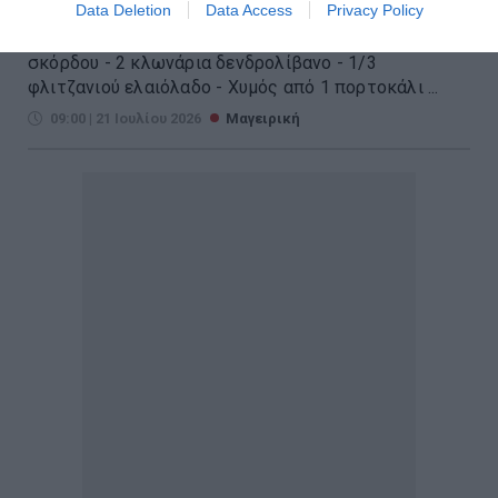
Data Deletion
Data Access
Privacy Policy
Για 6 άτομα Ετοιμασία: 20 λεπτά Μαγείρεμα: 120
λεπτά Υλικά - 1+½ κιλό χοιρινό μπούτι - 5 σκελίδες
σκόρδου - 2 κλωνάρια δενδρολίβανο - 1/3
φλιτζανιού ελαιόλαδο - Χυμός από 1 πορτοκάλι ...
09:00 | 21 Ιουλίου 2026
Μαγειρική