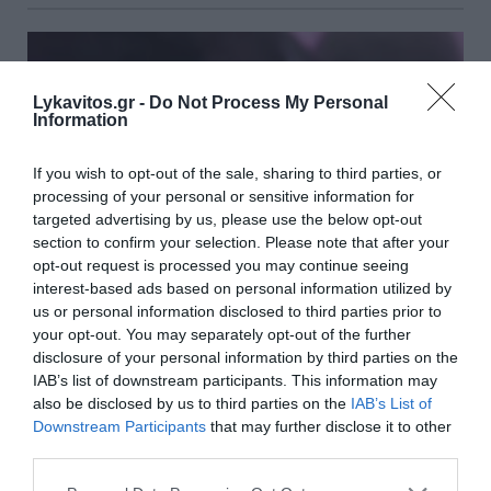
Lykavitos.gr -
Do Not Process My Personal
Information
If you wish to opt-out of the sale, sharing to third parties, or
processing of your personal or sensitive information for
targeted advertising by us, please use the below opt-out
section to confirm your selection. Please note that after your
opt-out request is processed you may continue seeing
interest-based ads based on personal information utilized by
us or personal information disclosed to third parties prior to
your opt-out. You may separately opt-out of the further
disclosure of your personal information by third parties on the
Κεφτέδες με κιμά και μελιτζάνες
IAB’s list of downstream participants. This information may
also be disclosed by us to third parties on the
IAB’s List of
Για 2-3 άτομα Ετοιμασία: 10 λεπτά (+ αναμονή για τις
Downstream Participants
that may further disclose it to other
μελιτζάνες) Μαγείρεμα: 30 λεπτά Υλικά - Μισό κιλό
third parties.
μοσχαρίσιος κιμάς - 1 μεγάλη μελιτζάνα φλάσκα (ή
Please note that this website/app uses one or more Google
δύο μικρές) - 1 ξερό ψιλοκομμένο κρεμμύδ...