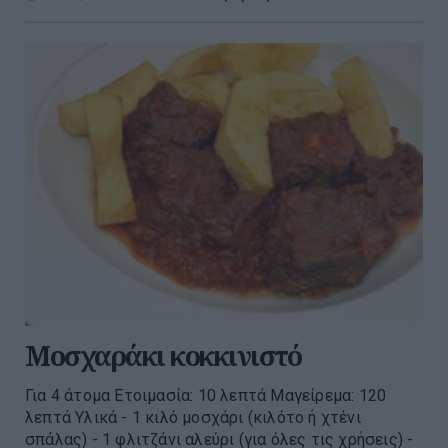
Μοσχαράκι κοκκινιστό
Για 4 άτομα Ετοιμασία: 10 λεπτά Μαγείρεμα: 120
λεπτά Υλικά - 1 κιλό μοσχάρι (κιλότο ή χτένι
σπάλας) - 1 φλιτζάνι αλεύρι (για όλες τις χρήσεις) -