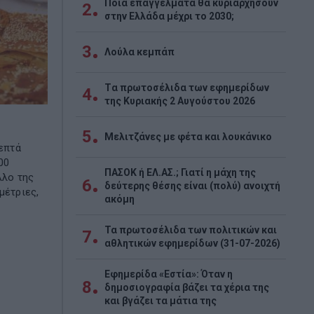
Ποια επαγγέλματα θα κυριαρχήσουν
2
στην Ελλάδα μέχρι το 2030;
3
Λούλα κεμπάπ
Tα πρωτοσέλιδα των εφημερίδων
4
της Κυριακής 2 Αυγούστου 2026
5
Μελιτζάνες με φέτα και λουκάνικο
λεπτά
00
ΠΑΣΟΚ ή ΕΛ.ΑΣ.; Γιατί η μάχη της
λλο της
6
δεύτερης θέσης είναι (πολύ) ανοιχτή
μέτριες,
ακόμη
Τα πρωτοσέλιδα των πολιτικών και
7
αθλητικών εφημερίδων (31-07-2026)
Εφημερίδα «Εστία»: Όταν η
8
δημοσιογραφία βάζει τα χέρια της
και βγάζει τα μάτια της