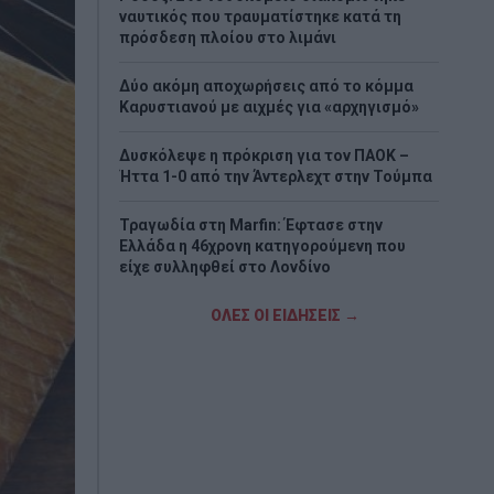
ναυτικός που τραυματίστηκε κατά τη
πρόσδεση πλοίου στο λιμάνι
Δύο ακόμη αποχωρήσεις από το κόμμα
Καρυστιανού με αιχμές για «αρχηγισμό»
Δυσκόλεψε η πρόκριση για τον ΠΑΟΚ –
Ήττα 1-0 από την Άντερλεχτ στην Τούμπα
Τραγωδία στη Marfin: Έφτασε στην
Ελλάδα η 46χρονη κατηγορούμενη που
είχε συλληφθεί στο Λονδίνο
Τζόκερ: Η κλήρωση της Πέμπτης - Οι
ΟΛΕΣ ΟΙ ΕΙΔΗΣΕΙΣ →
τυχεροί αριθμοί
Πέθανε το λευκό κουτάβι που είχε γίνει
μέλος αγέλης λύκων
Τεχεράνη: Πιθανός ο αποκλεισμός των
Στενών του Ορμούζ για «εχθρικά» πλοία –