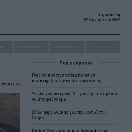
Παρασκευή
07 Αυγούστου 2026
ΗΝ
ΑΘΛΗΤΙΣΜΟΣ
AYTOKINHTO
ENGLISH
Ροή ειδήσεων
Πώς το πράσινο τσάι μπορεί να
υποστηρίξει την υγεία του ήπατος
ς
,
πιπεριές
Υψηλή χοληστερίνη: Οι τροφές που πρέπει
να αποφεύγουμε
Σύλληψη γυναίκας για την φωτιά στη
Σκύρο
Ρόδος: Στο νοσοκομείο διακομίστηκε