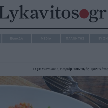
ΕΛΛΑΔΑ
MEDIA
ΠΛΑΝΗΤΗΣ
ΕΥ Ζ
Tags:
κανελόνια
,
μπριάμ
,
συνταγές
,
μελιτζάνε