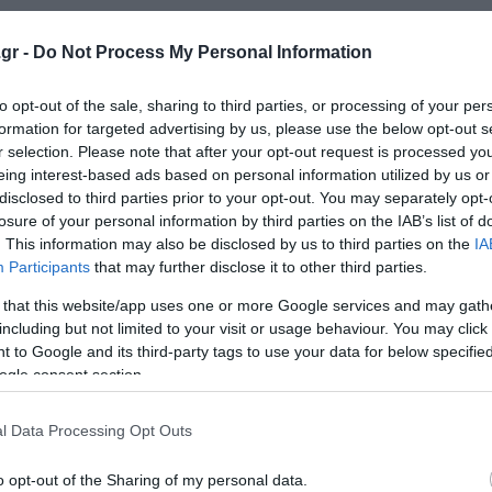
gr -
Do Not Process My Personal Information
άκια, τις μελιτζάνες, το κρεμμύδι και τις πιπεριές σε κ
to opt-out of the sale, sharing to third parties, or processing of your per
formation for targeted advertising by us, please use the below opt-out s
ά. Aνακατεύετε συνεχώς με ξύλινη κουτάλα μέχρι να μαλα
r selection. Please note that after your opt-out request is processed y
 προσθέτετε το μαϊντανό και το δυόσμο, ψιλοκομμένα, αλά
eing interest-based ads based on personal information utilized by us or
disclosed to third parties prior to your opt-out. You may separately opt-
losure of your personal information by third parties on the IAB’s list of
. This information may also be disclosed by us to third parties on the
IA
ένη φρυγανιά. Παράλληλα, κόβετε τις ντομάτες σε κυβάκια
Participants
that may further disclose it to other third parties.
ο, λίγο αλάτι, ένα ποτήρι νερό και εάν θέλετε μία πρέζα
 that this website/app uses one or more Google services and may gath
including but not limited to your visit or usage behaviour. You may click 
 to Google and its third-party tags to use your data for below specifi
ogle consent section.
μίζετε τα κανελόνια με το μπριάμ χρησιμοποιώντας ένα 
ωράει ακριβώς και τα περιχύνετε με τη σάλτσα που πρέπε
l Data Processing Opt Outs
o opt-out of the Sharing of my personal data.