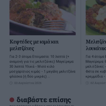
Κεφτέδες με κιμά και
Μελιτζάν
μελιτζάνες
λουκάνικ
Για 2-3 άτομα Ετοιμασία: 10 λεπτά (+
Για 4 άτομα 
αναμονή για τις μελιτζάνες) Μαγείρεμα:
Μαγείρεμα: 
30 λεπτά Υλικά - Μισό κιλό
μελιτζάνες 
μοσχαρίσιος κιμάς - 1 μεγάλη μελιτζάνα
Φέτα σε κυβ
φλάσκα (ή δύο μικρές) ...
κρεμμύδια - 
03 Αυγούστου 2026
02 Αυγούσ
διαβάστε επίσης