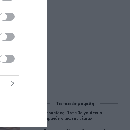
πό το
Τα πιο δημοφιλή
Περσείδες: Πότε θα γεμίσει ο
1
ουρανός «πεφταστέρια»