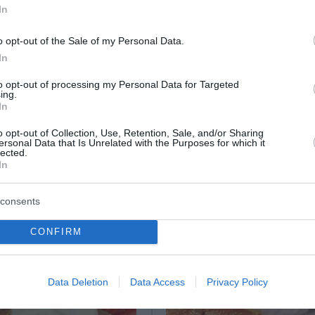
με τη σάλτσα. Θρυμματίζετε τη φέτα (ή άλλο τυρί) πάνω α
In
o opt-out of the Sale of my Personal Data.
In
to opt-out of processing my Personal Data for Targeted
ing.
In
o opt-out of Collection, Use, Retention, Sale, and/or Sharing
ersonal Data that Is Unrelated with the Purposes for which it
lected.
ο Lykavitos.gr στο Google News
In
ώτοι όλες τις ειδήσεις
consents
CONFIRM
Data Deletion
Data Access
Privacy Policy