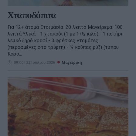
Χταποδόπιτα
Για 12+ άτομα Ετοιμασία: 20 λεπτά Μαγείρεμα: 100
λεπτά Υλικά - 1 χταπόδι (1 με 1+½ κιλό) - 1 ποτήρι
λευκό ξηρό κρασί - 3 φρέσκες ντομάτες
(περασμένες στο τρίφτη) - ¾ κούπας ρύζι (τύπου
Καρο...
09:00 | 22 Ιουλίου 2026
Μαγειρική