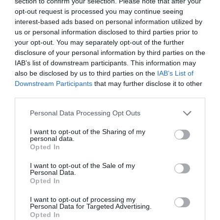
section to confirm your selection. Please note that after your
Σαρδέλες πλακί
opt-out request is processed you may continue seeing
Μπακαλιάρος ογκρατέν
interest-based ads based on personal information utilized by
us or personal information disclosed to third parties prior to
your opt-out. You may separately opt-out of the further
disclosure of your personal information by third parties on the
Ακολουθήστε το Lykavitos.gr
IAB’s list of downstream participants. This information may
στο Google News
also be disclosed by us to third parties on the
IAB’s List of
και μάθετε πρώτοι όλες τις
Downstream Participants
that may further disclose it to other
third parties.
ειδήσεις
Please note that this website/app uses one or more Google
Personal Data Processing Opt Outs
services and may gather and store information including but
not limited to your visit or usage behaviour. You may click to
I want to opt-out of the Sharing of my
personal data.
grant or deny consent to Google and its third-party tags to
Opted In
Ροή ειδήσεων
use your data for below specified purposes in below Google
consent section.
«Το Κιβώτιο» του Άρη Αλεξάνδρου στο studio
I want to opt-out of the Sale of my
Personal Data.
Μαυρομιχάλη
Opted In
10ες Διεθνείς Μουσικές Ημέρες Καλαμάτας από τις 24
I want to opt-out of processing my
Αυγούστου έως τις 6 Σεπτεμβρίου
Personal Data for Targeted Advertising.
Opted In