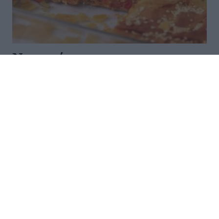
Ντοματόπιτα
Για 8 κομμάτια Ετοιμασία: 20 λεπτά Μαγείρεμα: 30
λεπτά Υλικά - 400 γραμμάρια κατσικίσιο τυρί ή άλλο
της αρεσκείας σας - 2-3 ντομάτες μέτριες,
ψιλοκομμένες - 1 τριμμένο καρότο - 1 κουταλάκι ...
09:00 | 31 Ιουλίου 2026
Μαγειρική