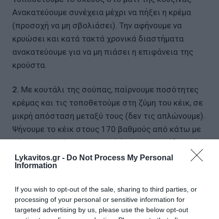
Ανακατεύουμε συνέχεια μέχρι να πήξει η κρέμα
(προσοχή να μη σβολιάσει). Την αφήνουμε να
κρυώσει και κατά τακτά χρονικά διαστήματα
ανακατεύουμε για να μη πιάσει η επιφάνεια της
κρούστα.
2.
Με κουτάλι της σούπας, παίρνουμε ποσότητες
κρέμας και τις τοποθετούμε στη ζύμη του κέικ, σε
μικρή απόσταση μεταξύ τους (δεν τις απλώνουμε).
Ψήνουμε το κέικ στους 170 βαθμούς από κάτω με
αέρα, για περίπου 50 λεπτά ή μέχρι η λεπίδα από
το μαχαίρι να βγει καθαρή όταν τη μπήξουμε στο
Lykavitos.gr -
Do Not Process My Personal
Information
κέικ. Σερβίρουμε, κάνοντας γραμμές με σάλτσα
καραμέλας ή σοκολάτας.
If you wish to opt-out of the sale, sharing to third parties, or
processing of your personal or sensitive information for
Κοτόπιτα με ζύμη γιαουρτιού
targeted advertising by us, please use the below opt-out