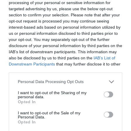
Για οκτώ κομμάτια Ετοιμασία: 25 λεπτά Μαγείρεμα:
processing of your personal or sensitive information for
targeted advertising by us, please use the below opt-out
45 λεπτά Υλικά - 1 φύλλο φρέσκιας σφολιάτας (ή
section to confirm your selection. Please note that after your
σπιτική) - 4 μεγάλα πράσινα κολοκυθάκια - 250
opt-out request is processed you may continue seeing
γραμμάρια τυρί φέτα (σκληρή) - 250 γραμμάρια μυ...
interest-based ads based on personal information utilized by
09:00 | 08 Αυγούστου 2026
Μαγειρική
us or personal information disclosed to third parties prior to
your opt-out. You may separately opt-out of the further
disclosure of your personal information by third parties on the
IAB’s list of downstream participants. This information may
also be disclosed by us to third parties on the
IAB’s List of
Downstream Participants
that may further disclose it to other
third parties.
Please note that this website/app uses one or more Google
Personal Data Processing Opt Outs
services and may gather and store information including but
not limited to your visit or usage behaviour. You may click to
I want to opt-out of the Sharing of my
personal data.
grant or deny consent to Google and its third-party tags to
Opted In
use your data for below specified purposes in below Google
consent section.
I want to opt-out of the Sale of my
Personal Data.
Opted In