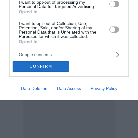
I want to opt-out of processing my
Μπαρμπούνια σαβόρο με
Personal Data for Targeted Advertising.
Opted In
πετιμέζι
I want to opt-out of Collection, Use,
Για 4 άτομα Ετοιμασία: 10 λεπτά Μαγείρεμα: 30
Retention, Sale, and/or Sharing of my
Personal Data that Is Unrelated with the
λεπτά Υλικά - 1 κιλό μπαρμπούνια ή γόπες (ή και πιο
Purposes for which it was collected.
μικρά, σαρδέλες ή μαρίδες) - 1 φλιτζάνια τσαγιού
Opted In
αλεύρι για όλες τις χρήσεις - 1 φλιτζάνια τσα...
Google consents
09:00 | 29 Ιουλίου 2026
Μαγειρική
CONFIRM
Data Deletion
Data Access
Privacy Policy