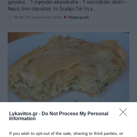
χρήσεις - 1 σφηνάκι ελαιόλαδο - 1 κουταλάκι αλάτι -
Νερό, όσο σηκώσει το ζυμάρι Για τη γ...
09:00 | 05 Αυγούστου 2026
Μαγειρική
Lykavitos.gr -
Do Not Process My Personal
Information
Πίτα με κολοκυθάκια και τυριά
If you wish to opt-out of the sale, sharing to third parties, or