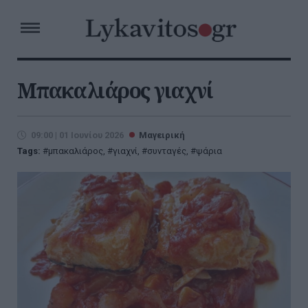
Μπακαλιάρος γιαχνί
09:00 | 01 Ιουνίου 2026
Μαγειρική
Tags:
μπακαλιάρος
,
γιαχνί
,
συνταγές
,
ψάρια