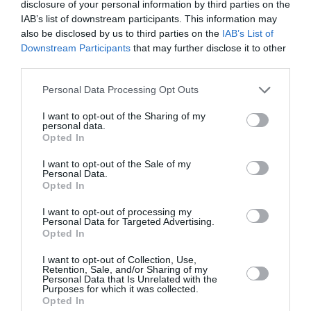
disclosure of your personal information by third parties on the
Προσοχή στις μεταφορές χρημάτων: Πότε η ΑΑΔΕ τις
IAB’s list of downstream participants. This information may
χαρακτηρίζει δωρεές
also be disclosed by us to third parties on the
IAB’s List of
Downstream Participants
that may further disclose it to other
third parties.
ΟΛΕΣ ΟΙ ΕΙΔΗΣΕΙΣ →
Please note that this website/app uses one or more Google
Personal Data Processing Opt Outs
διαβάστε ακόμη
services and may gather and store information including but
not limited to your visit or usage behaviour. You may click to
I want to opt-out of the Sharing of my
personal data.
grant or deny consent to Google and its third-party tags to
Opted In
use your data for below specified purposes in below Google
consent section.
I want to opt-out of the Sale of my
Personal Data.
Opted In
I want to opt-out of processing my
Personal Data for Targeted Advertising.
Opted In
I want to opt-out of Collection, Use,
Retention, Sale, and/or Sharing of my
Personal Data that Is Unrelated with the
Purposes for which it was collected.
Opted In