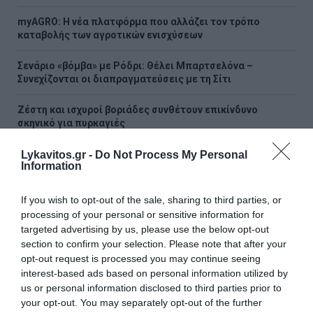
myAGRO: Η νέα πλατφόρμα που αλλάζει τον τρόπο
καταβολής των αγροτικών ενισχύσεων
Σενάριο «βόμβα» με Ρόδρι: Θέλει Μπαρτσελόνα –
Συνεχίζονται οι διαπραγματεύσεις με τη Σίτι
Ζέστη και ισχυροί βοριάδες συνθέτουν επικίνδυνο
σκηνικό για πυρκαγιές
Τουρκία, Σαουδική Αραβία και Πακιστάν ενισχύουν τη
Lykavitos.gr -
Do Not Process My Personal
Information
στρατιωτική τους συνεργασία
Πάνω από 100 κατοικίες με σοβαρές ζημιές στο Πόρτο
If you wish to opt-out of the sale, sharing to third parties, or
Γερμενό – Τι προβλέπεται για τις αποζημιώσεις
processing of your personal or sensitive information for
targeted advertising by us, please use the below opt-out
Eurobank: Η ανθεκτικότητα της ελληνικής οικονομίας
section to confirm your selection. Please note that after your
διατηρείται παρά το γεωπολιτικό σοκ στη Μέση Ανατολή
opt-out request is processed you may continue seeing
interest-based ads based on personal information utilized by
Χατζηδάκης: «Ό,τι δεν αναρτάται δεν ισχύει» -
us or personal information disclosed to third parties prior to
Υποχρεωτική ανάρτηση όλων των εγκυκλίων στο Δημόσιο
your opt-out. You may separately opt-out of the further