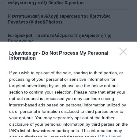
ενέργεια ίση με έξι βόμβες Χιροσίμα
H εντυπωσιακή συλλογή supercars του Κριστιάνο
Ρονάλντο (Video&Photos)
Eurojackpot: Τα αποτελέσματα της κλήρωσης της
Παρασκευής
Lykavitos.gr -
Do Not Process My Personal
Νέο σχέδιο Πούτιν «βλέπουν» οι ΗΠΑ - Το σενάριο που
Information
τρομάζει το ΝΑΤΟ
If you wish to opt-out of the sale, sharing to third parties, or
Στα «Παραπολιτικά»: Προς 30.000 προσλήψεις - Όλο το
processing of your personal or sensitive information for
σχέδιο του υπουργείου Εσωτερικών
targeted advertising by us, please use the below opt-out
section to confirm your selection. Please note that after your
Σκέρτσος: «ΠΑΣΟΚ και ΕΛΑΣ υποκαθιστούν την οικονομική
opt-out request is processed you may continue seeing
ανάλυση με πολιτική προπαγάνδα»
interest-based ads based on personal information utilized by
us or personal information disclosed to third parties prior to
Κατρίνης: «Ανησυχητική η αδράνεια της κυβέρνησης στο
your opt-out. You may separately opt-out of the further
μεταβαλλόμενο γεωπολιτικό περιβάλλον»
disclosure of your personal information by third parties on the
IAB’s list of downstream participants. This information may
ΟΛΕΣ ΟΙ ΕΙΔΗΣΕΙΣ →