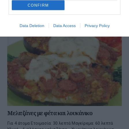
ξερό κρεμμύδι - 1 κίτρινη πιπεριά - 1 πράσινη πιπεριά...
CONFIRM
30 Ιουλίου 2026
Data Deletion
Data Access
Privacy Policy
Μελιτζάνες με φέτα και λουκάνικο
Για 4 άτομα Ετοιμασία: 30 λεπτά Μαγείρεμα: 60 λεπτά