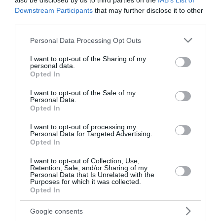
also be disclosed by us to third parties on the
IAB’s List of
Downstream Participants
that may further disclose it to other
διαβάστε ακόμη
third parties.
Please note that this website/app uses one or more Google
Personal Data Processing Opt Outs
services and may gather and store information including but
not limited to your visit or usage behaviour. You may click to
I want to opt-out of the Sharing of my
personal data.
grant or deny consent to Google and its third-party tags to
Opted In
use your data for below specified purposes in below Google
consent section.
I want to opt-out of the Sale of my
Personal Data.
Opted In
I want to opt-out of processing my
Personal Data for Targeted Advertising.
Opted In
I want to opt-out of Collection, Use,
Retention, Sale, and/or Sharing of my
Personal Data that Is Unrelated with the
Purposes for which it was collected.
Γαριδομακαρονάδα
Opted In
Για 3-4 άτομα Ετοιμασία: 10 λεπτά Μαγείρεμα: 40 λεπτά
Google consents
Υλικά - 300-500 γραμμάρια μεγάλες γαρίδες - 1 μικρό