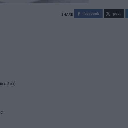
facebook
post
ακαβιά)
ας