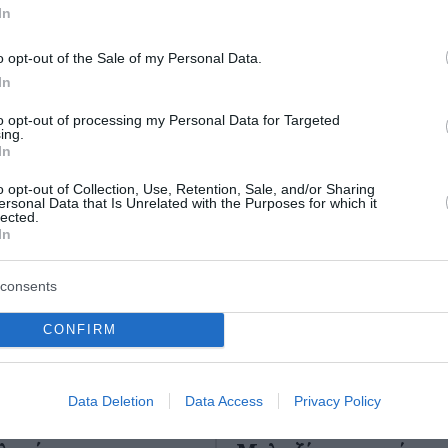
In
ο Lykavitos.gr στο Google News
o opt-out of the Sale of my Personal Data.
ώτοι όλες τις ειδήσεις
In
to opt-out of processing my Personal Data for Targeted
ing.
In
o opt-out of Collection, Use, Retention, Sale, and/or Sharing
ersonal Data that Is Unrelated with the Purposes for which it
lected.
In
consents
CONFIRM
Data Deletion
Data Access
Privacy Policy