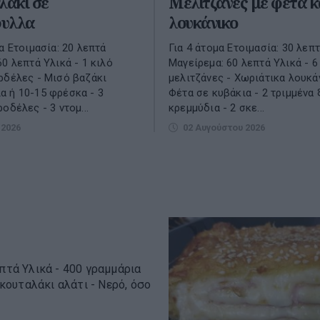
λακί σε
Μελιτζάνες με φέτα κ
υλλα
λουκάνικο
α Ετοιμασία: 20 λεπτά
Για 4 άτομα Ετοιμασία: 30 λεπ
60 λεπτά Υλικά - 1 κιλό
Μαγείρεμα: 60 λεπτά Υλικά - 
ρδέλες - Μισό βαζάκι
μελιτζάνες - Χωριάτικα λουκά
 ή 10-15 φρέσκα - 3
Φέτα σε κυβάκια - 2 τριμμένα 
οδέλες - 3 ντομ...
κρεμμύδια - 2 σκε...
 2026
02 Αυγούστου 2026
επτά Υλικά - 400 γραμμάρια
 κουταλάκι αλάτι - Νερό, όσο