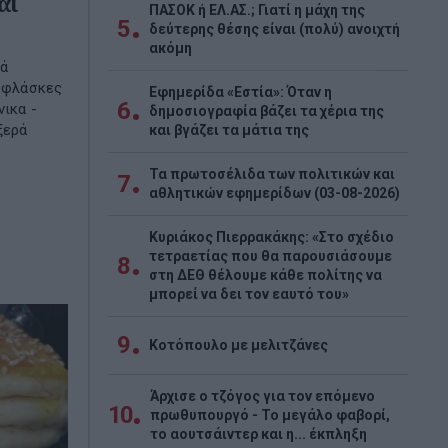
αι
ΠΑΣΟΚ ή ΕΛ.ΑΣ.; Γιατί η μάχη της
5
δεύτερης θέσης είναι (πολύ) ανοιχτή
ακόμη
τά
6 φλάσκες
Εφημερίδα «Εστία»: Όταν η
6
νικα -
δημοσιογραφία βάζει τα χέρια της
ξερά
και βγάζει τα μάτια της
Τα πρωτοσέλιδα των πολιτικών και
7
αθλητικών εφημερίδων (03-08-2026)
Κυριάκος Πιερρακάκης: «Στο σχέδιο
τετραετίας που θα παρουσιάσουμε
8
στη ΔΕΘ θέλουμε κάθε πολίτης να
μπορεί να δει τον εαυτό του»
9
Κοτόπουλο με μελιτζάνες
Άρχισε ο τζόγος για τον επόμενο
10
πρωθυπουργό - Το μεγάλο φαβορί,
το αουτσάιντερ και η... έκπληξη