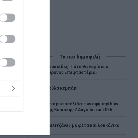
Τα πιο δημοφιλή
Περσείδες: Πότε θα γεμίσει ο
1
ουρανός «πεφταστέρια»
2
Λούλα κεμπάπ
Tα πρωτοσέλιδα των εφημερίδων
3
της Κυριακής 2 Αυγούστου 2026
4
Μελιτζάνες με φέτα και λουκάνικο