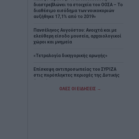
διαστρεβλώνει τα στοιχεία του ΟΟΣΑ – Το
διαθέσιμο εισόδημα των νοικοκυριών
αυξήθηκε 17,1% από το 2019»
Πανσέληνος Αυγούστου: Ανοιχτά και με
ελεύθερη είσοδο μουσεία, αρχαιολογικοί
χώροι και μνημεία
«Τετραλογία δικηγορικής αρωγής»
Επίσκεψη αντιπροσωπείας του ΣΥΡΙΖΑ
στις πυρόπληκτες περιοχές της Δυτικής
Αττικής
ΟΛΕΣ ΟΙ ΕΙΔΗΣΕΙΣ →
Χαλκίδα: Ανασύρθηκε χωρίς τις αισθήσεις
του άνδρας από την θάλασσα
Στρατηγική επένδυση του EFA GROUP στη
Fractal για την ανάπτυξη προηγμένων
αμυντικών τεχνολογιών σε Ελλάδα και
Κύπρο