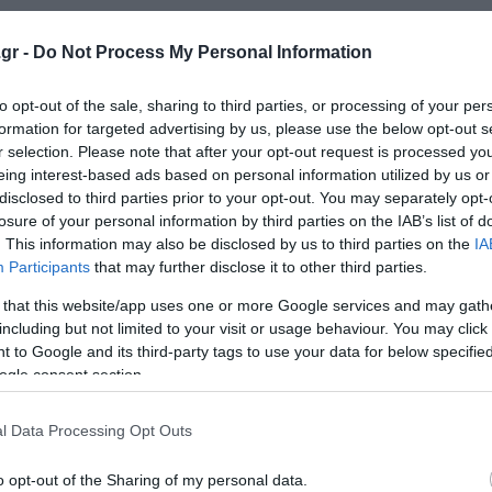
ά και αφήνετε τη σούπα να σιγοβράσει για 20 λεπτά, μέχ
gr -
Do Not Process My Personal Information
ρεμμύδια. Τότε, κατεβάζετε τη κατσαρόλα από τη φωτιά,
 πολτοποιείτε στο μπλέντερ.
to opt-out of the sale, sharing to third parties, or processing of your per
formation for targeted advertising by us, please use the below opt-out s
r selection. Please note that after your opt-out request is processed y
 φλιτζάνι τσαγιού χλιαρό νερό. Παίρνετε τον πολτό των
eing interest-based ads based on personal information utilized by us or
ατσαρόλα. Σουρώνετε τη σούπα σε πολύ ψιλό σουρωτήρι κ
disclosed to third parties prior to your opt-out. You may separately opt-
καλά τα ψάρια ώστε να βγει όσο πιο πολύς ζωμός γίνεται
losure of your personal information by third parties on the IAB’s list of
. This information may also be disclosed by us to third parties on the
IA
Participants
that may further disclose it to other third parties.
χυμό λεμονιού, το μουλιασμένο σαφράν, δοκιμάζετε και αν
αρόσουπα με τα κρουτόν και τα ψάρια, καλά καθαρισμένα,
 that this website/app uses one or more Google services and may gath
including but not limited to your visit or usage behaviour. You may click 
 to Google and its third-party tags to use your data for below specifi
ogle consent section.
l Data Processing Opt Outs
o opt-out of the Sharing of my personal data.