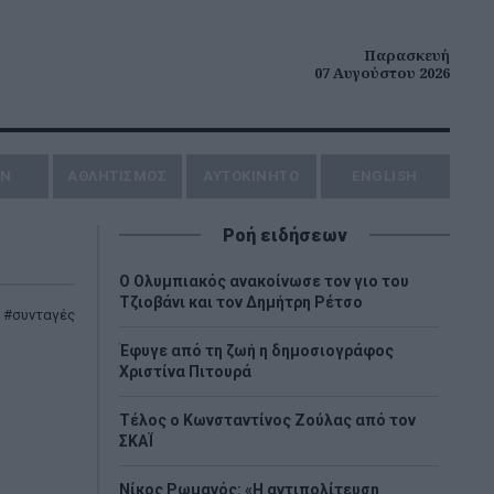
Παρασκευή
07 Αυγούστου 2026
ΗΝ
ΑΘΛΗΤΙΣΜΟΣ
AYTOKINHTO
ENGLISH
Ροή ειδήσεων
O Ολυμπιακός ανακοίνωσε τον γιο του
Τζιοβάνι και τον Δημήτρη Ρέτσο
,
συνταγές
Έφυγε από τη ζωή η δημοσιογράφος
Χριστίνα Πιτουρά
Τέλος ο Κωνσταντίνος Ζούλας από τον
ΣΚΑΪ
Νίκος Ρωμανός: «Η αντιπολίτευση