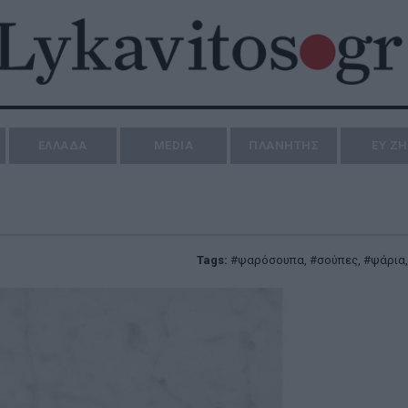
ΕΛΛΑΔΑ
MEDIA
ΠΛΑΝΗΤΗΣ
ΕΥ Ζ
Tags:
ψαρόσουπα
,
σούπες
,
ψάρια