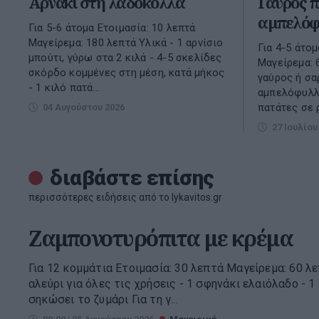
Αρνάκι στη λαδόκολλα
Γαύρος π
αμπελόφ
Για 5-6 άτομα Ετοιμασία: 10 λεπτά
Μαγείρεμα: 180 λεπτά Υλικά - 1 αρνίσιο
Για 4-5 άτομ
μπούτι, γύρω στα 2 κιλά - 4-5 σκελίδες
Μαγείρεμα: 
σκόρδο κομμένες στη μέση, κατά μήκος
γαύρος ή σα
- 1 κιλό πατά...
αμπελόφυλλα
πατάτες σε ρ
04 Αυγούστου 2026
27 Ιουλίου
διαβάστε επίσης
περισσότερες ειδήσεις από το lykavitos.gr
Ζαμπονοτυρόπιτα με κρέμα
Για 12 κομμάτια Ετοιμασία: 30 λεπτά Μαγείρεμα: 60 λ
αλεύρι για όλες τις χρήσεις - 1 σφηνάκι ελαιόλαδο - 1
σηκώσει το ζυμάρι Για τη γ...