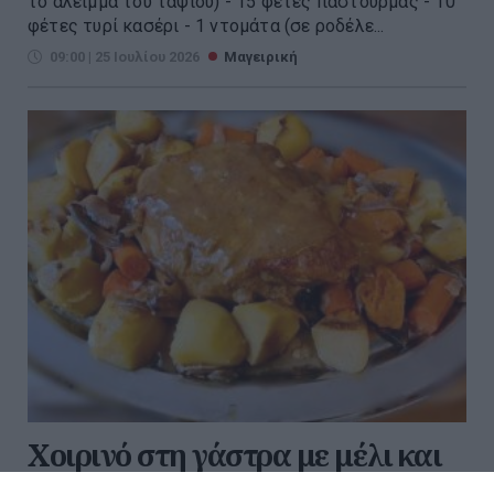
το άλειμμα του ταψιού) - 15 φέτες παστουρμάς - 10
φέτες τυρί κασέρι - 1 ντομάτα (σε ροδέλε...
09:00 | 25 Ιουλίου 2026
Μαγειρική
Χοιρινό στη γάστρα με μέλι και
μουστάρδα