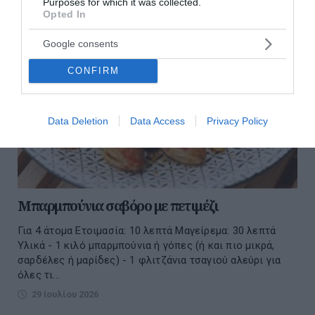
Purposes for which it was collected.
Opted In
Google consents
CONFIRM
Data Deletion
Data Access
Privacy Policy
Μπαρμπούνια σαβόρο με πετιμέζι
Για 4 άτομα Ετοιμασία: 10 λεπτά Μαγείρεμα: 30 λεπτά
Υλικά - 1 κιλό μπαρμπούνια ή γόπες (ή και πιο μικρά,
σαρδέλες ή μαρίδες) - 1 φλιτζάνια τσαγιού αλεύρι για
όλες τι...
29 Ιουλίου 2026