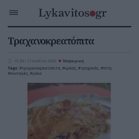
Τραχανοκρεατόπιτα
15:30 | 17 Ιουλίου 2023
Μαγειρική
Tags:
τραχανοκρεατόπιτα
,
κρέας
,
τραχανάς
,
πίτα
,
συνταγές
,
γάλα