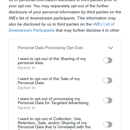
your opt-out. You may separately opt-out of the further
disclosure of your personal information by third parties on the
IAB’s list of downstream participants. This information may
also be disclosed by us to third parties on the
IAB’s List of
Downstream Participants
that may further disclose it to other
third parties.
Please note that this website/app uses one or more Google
Personal Data Processing Opt Outs
services and may gather and store information including but
not limited to your visit or usage behaviour. You may click to
I want to opt-out of the Sharing of my
personal data.
grant or deny consent to Google and its third-party tags to
Opted In
use your data for below specified purposes in below Google
Πατάτες γεμιστές με σπανάκι
consent section.
I want to opt-out of the Sale of my
Personal Data.
Για 4 άτομα Ετοιμασία: 30 λεπτά Μαγείρεμα: 20 λεπτά
Opted In
Υλικά - 4 μεγάλες πατάτες - 300 γραμμάρια σπανάκι
(πλυμένο και καθαρισμένο) - 1 κόκκινη γλυκιά πιπεριά
I want to opt-out of processing my
Personal Data for Targeted Advertising.
(ψιλοκο...
Opted In
06 Αυγούστου 2026
I want to opt-out of Collection, Use,
Retention, Sale, and/or Sharing of my
Personal Data that Is Unrelated with the