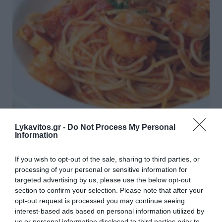
Γαριδομακαρονάδα
Lykavitos.gr -
Do Not Process My Personal
Information
Για 3-4 άτομα Ετοιμασία: 10 λεπτά Μαγείρεμα: 40 λεπτά
Υλικά - 300-500 γραμμάρια μεγάλες γαρίδες - 1 μικρό
If you wish to opt-out of the sale, sharing to third parties, or
ξερό κρεμμύδι - 1 κίτρινη πιπεριά - 1 πράσινη πιπεριά...
processing of your personal or sensitive information for
30 Ιουλίου 2026
targeted advertising by us, please use the below opt-out
section to confirm your selection. Please note that after your
opt-out request is processed you may continue seeing
interest-based ads based on personal information utilized by
us or personal information disclosed to third parties prior to