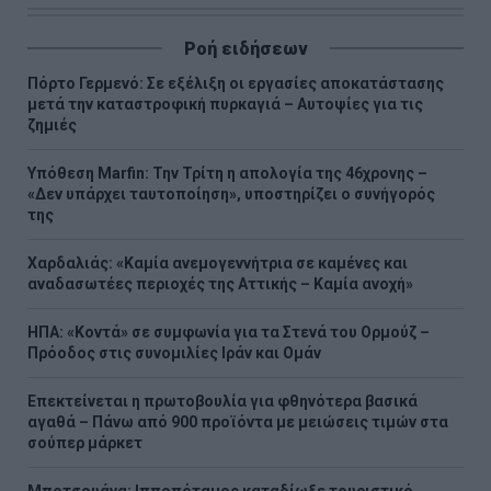
Ροή ειδήσεων
Πόρτο Γερμενό: Σε εξέλιξη οι εργασίες αποκατάστασης
μετά την καταστροφική πυρκαγιά – Αυτοψίες για τις
ζημιές
Υπόθεση Marfin: Την Τρίτη η απολογία της 46χρονης –
«Δεν υπάρχει ταυτοποίηση», υποστηρίζει ο συνήγορός
της
Χαρδαλιάς: «Καμία ανεμογεννήτρια σε καμένες και
αναδασωτέες περιοχές της Αττικής – Καμία ανοχή»
ΗΠΑ: «Κοντά» σε συμφωνία για τα Στενά του Ορμούζ –
Πρόοδος στις συνομιλίες Ιράν και Ομάν
Επεκτείνεται η πρωτοβουλία για φθηνότερα βασικά
αγαθά – Πάνω από 900 προϊόντα με μειώσεις τιμών στα
σούπερ μάρκετ
Μποτσουάνα: Ιπποπόταμος καταδίωξε τουριστικό