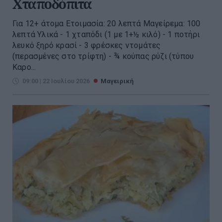
Χταποδόπιτα
Για 12+ άτομα Ετοιμασία: 20 λεπτά Μαγείρεμα: 100
λεπτά Υλικά - 1 χταπόδι (1 με 1+½ κιλό) - 1 ποτήρι
λευκό ξηρό κρασί - 3 φρέσκες ντομάτες
(περασμένες στο τρίφτη) - ¾ κούπας ρύζι (τύπου
Καρο...
09:00 | 22 Ιουλίου 2026
Μαγειρική