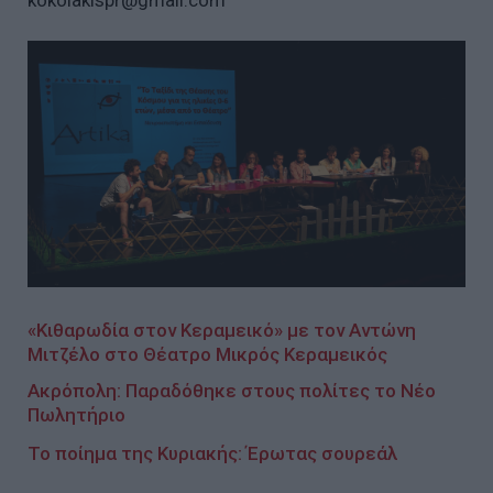
kokolakispr@gmail.com
«Κιθαρωδία στον Κεραμεικό» με τον Αντώνη
Μιτζέλο στο Θέατρο Μικρός Κεραμεικός
Ακρόπολη: Παραδόθηκε στους πολίτες το Νέο
Πωλητήριο
Το ποίημα της Κυριακής: Έρωτας σουρεάλ