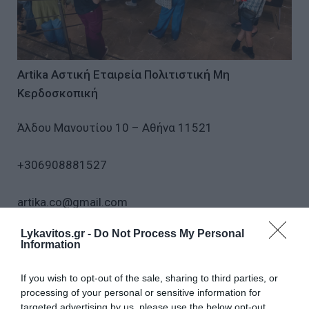
Artika Αστική Εταιρεία Πολιτιστική Μη
Κερδοσκοπική
Άλδου Μανουτίου 10 – Αθήνα 11521
+306908881527
artika.co@gmail.com
Lykavitos.gr -
Do Not Process My Personal
www.artika.co
Information
Καλλιτεχνική Διεύθυνση: Μαριλένα
If you wish to opt-out of the sale, sharing to third parties, or
Τριανταφυλλίδου
processing of your personal or sensitive information for
targeted advertising by us, please use the below opt-out