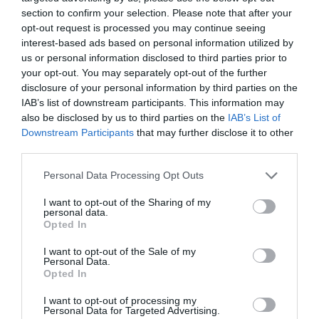
section to confirm your selection. Please note that after your
Η Artika υπόσχεται να συνεχίσει το ταξίδι αυτό, με
opt-out request is processed you may continue seeing
ακόμα περισσότερες δημιουργικές συναντήσεις.
interest-based ads based on personal information utilized by
us or personal information disclosed to third parties prior to
ΣΥΝΕΧΙΖΕΤΑΙ... λοιπόν!
your opt-out. You may separately opt-out of the further
disclosure of your personal information by third parties on the
IAB’s list of downstream participants. This information may
also be disclosed by us to third parties on the
IAB’s List of
Downstream Participants
that may further disclose it to other
third parties.
Please note that this website/app uses one or more Google
Personal Data Processing Opt Outs
services and may gather and store information including but
not limited to your visit or usage behaviour. You may click to
I want to opt-out of the Sharing of my
personal data.
grant or deny consent to Google and its third-party tags to
Opted In
use your data for below specified purposes in below Google
consent section.
I want to opt-out of the Sale of my
Personal Data.
Opted In
I want to opt-out of processing my
Πληροφορίες για τους Συντάκτες:
Personal Data for Targeted Advertising.