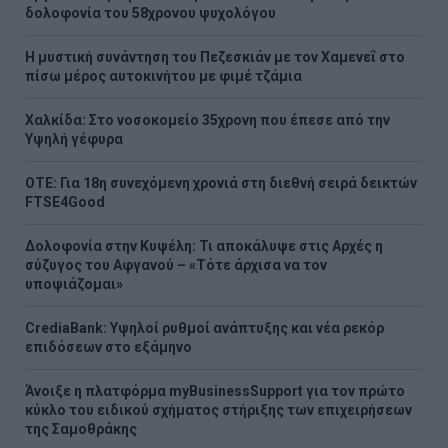
δολοφονία του 58χρονου ψυχολόγου
Η μυστική συνάντηση του Πεζεσκιάν με τον Χαμενεΐ στο
πίσω μέρος αυτοκινήτου με φιμέ τζάμια
Χαλκίδα: Στο νοσοκομείο 35χρονη που έπεσε από την
Υψηλή γέφυρα
ΟΤΕ: Για 18η συνεχόμενη χρονιά στη διεθνή σειρά δεικτών
FTSE4Good
Δολοφονία στην Κυψέλη: Τι αποκάλυψε στις Αρχές η
σύζυγος του Αφγανού – «Τότε άρχισα να τον
υποψιάζομαι»
CrediaBank: Υψηλοί ρυθμοί ανάπτυξης και νέα ρεκόρ
επιδόσεων στο εξάμηνο
Άνοιξε η πλατφόρμα myBusinessSupport για τον πρώτο
κύκλο του ειδικού σχήματος στήριξης των επιχειρήσεων
της Σαμοθράκης