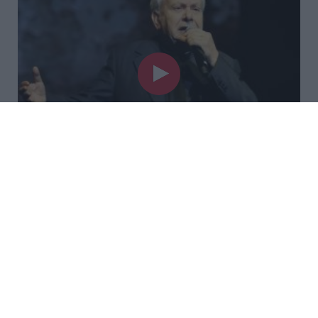
Ο Μητσιάς απήγγειλε τον
«Γιάννη τον φονιά» - Ο γιος του
Χατζιδάκι του απαγόρευσε να
τραγουδήσει (βίντεο)
Ένταση στη συναυλία στο Δίον, όταν ανακοινώθηκε
ότι δεν δόθηκε άδεια για την εκτέλεση τραγουδιών