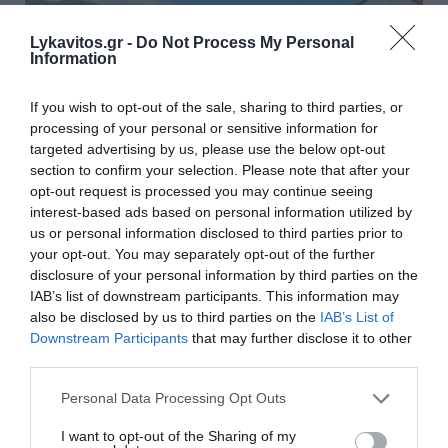
Lykavitos.gr -
Do Not Process My Personal
Information
If you wish to opt-out of the sale, sharing to third parties, or
processing of your personal or sensitive information for
targeted advertising by us, please use the below opt-out
section to confirm your selection. Please note that after your
opt-out request is processed you may continue seeing
Το ποίημα της Κυριακής: Αύγουστος
interest-based ads based on personal information utilized by
us or personal information disclosed to third parties prior to
Στα άσπρα ξωκλήσια ανάβει το καντήλι, μοσχοβολούν
your opt-out. You may separately opt-out of the further
βασιλικός κι αγιασμός· γυναίκες ψάλλουν με φωνή
disclosure of your personal information by third parties on the
γλυκιά, σαν να τις οδηγεί ο ίδιος ο ουρανός.
IAB’s list of downstream participants. This information may
Δεκαπεντάγουστου οι · καμπάνες...
also be disclosed by us to third parties on the
IAB’s List of
02 Αυγούστου 2026
Downstream Participants
that may further disclose it to other
third parties.
Please note that this website/app uses one or more Google
Personal Data Processing Opt Outs
services and may gather and store information including but
not limited to your visit or usage behaviour. You may click to
I want to opt-out of the Sharing of my