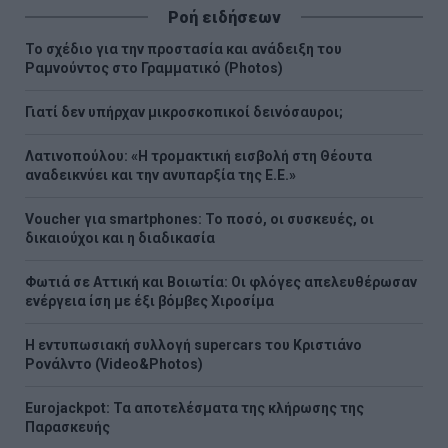
Ροή ειδήσεων
Το σχέδιο για την προστασία και ανάδειξη του
Ραμνούντος στο Γραμματικό (Photos)
Γιατί δεν υπήρχαν μικροσκοπικοί δεινόσαυροι;
Λατινοπούλου: «Η τρομακτική εισβολή στη Θέουτα
αναδεικνύει και την ανυπαρξία της Ε.Ε.»
Voucher για smartphones: Το ποσό, οι συσκευές, οι
δικαιούχοι και η διαδικασία
Φωτιά σε Αττική και Βοιωτία: Οι φλόγες απελευθέρωσαν
ενέργεια ίση με έξι βόμβες Χιροσίμα
H εντυπωσιακή συλλογή supercars του Κριστιάνο
Ρονάλντο (Video&Photos)
Eurojackpot: Τα αποτελέσματα της κλήρωσης της
Παρασκευής