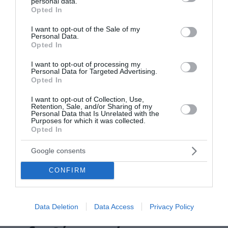
personal data.
grant or deny consent to Google and its third-party tags to
Opted In
use your data for below specified purposes in below Google
consent section.
I want to opt-out of the Sale of my
Personal Data.
Opted In
I want to opt-out of processing my
Personal Data for Targeted Advertising.
Opted In
I want to opt-out of Collection, Use,
Retention, Sale, and/or Sharing of my
Personal Data that Is Unrelated with the
«Ξανθίππη, η γυναίκα του Σωκράτη» στο
Purposes for which it was collected.
Opted In
Αρχαίο Θέατρο της Μαντινείας
Στο Αρχαίο Θέατρο της Μαντινείας, η Τίνα Γεωργουσίου,
Google consents
ίσως στη σημαντικότερη στιγμή της καριέρας της,
CONFIRM
αναμετριέται με τον απαιτητικό ρόλο της Ξανθίππης. Η
ερμηνεία της, τα δύο τ...
28 Ιουλίου 2026
Data Deletion
Data Access
Privacy Policy