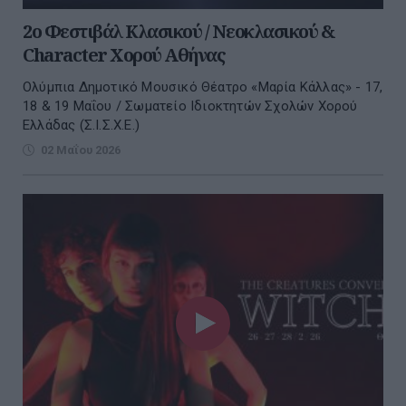
2ο Φεστιβάλ Κλασικού / Νεοκλασικού &
Character Χορού Αθήνας
Ολύμπια Δημοτικό Μουσικό Θέατρο «Μαρία Κάλλας» - 17,
18 & 19 Μαΐου / Σωματείο Ιδιοκτητών Σχολών Χορού
Ελλάδας (Σ.Ι.Σ.Χ.Ε.)
02 Μαΐου 2026