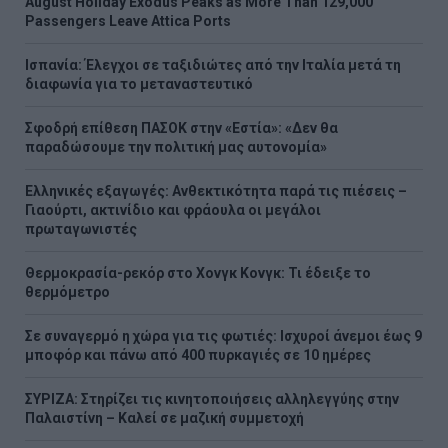
August Holiday Exodus Peaks as More Than 129,000
Passengers Leave Attica Ports
Ισπανία: Έλεγχοι σε ταξιδιώτες από την Ιταλία μετά τη
διαφωνία για το μεταναστευτικό
Σφοδρή επίθεση ΠΑΣΟΚ στην «Εστία»: «Δεν θα
παραδώσουμε την πολιτική μας αυτονομία»
Ελληνικές εξαγωγές: Ανθεκτικότητα παρά τις πιέσεις –
Γιαούρτι, ακτινίδιο και φράουλα οι μεγάλοι
πρωταγωνιστές
Θερμοκρασία-ρεκόρ στο Χονγκ Κονγκ: Τι έδειξε το
θερμόμετρο
Σε συναγερμό η χώρα για τις φωτιές: Ισχυροί άνεμοι έως 9
μποφόρ και πάνω από 400 πυρκαγιές σε 10 ημέρες
ΣΥΡΙΖΑ: Στηρίζει τις κινητοποιήσεις αλληλεγγύης στην
Παλαιστίνη – Καλεί σε μαζική συμμετοχή