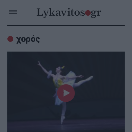
χορός