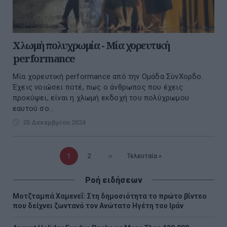
Χλωμή πολυχρωμία - Μία χορευτική
performance
Μία χορευτική performance από την Ομάδα ΣύνΧορδο.
Έχεις νοιώσει ποτέ, πως ο άνθρωπος που έχεις
προκύψει, είναι η χλωμή εκδοχή του πολύχρωμου
εαυτού σο...
25 Δεκεμβρίου 2024
Τρέχουσα
1
Σελίδα
2
Επόμενη
››
Τελευταία
Τελευταία »
σελίδα
σελίδα
σελίδα
Ροή ειδήσεων
Μοτζταμπά Χαμενεΐ: Στη δημοσιότητα το πρώτο βίντεο
που δείχνει ζωντανό τον Ανώτατο Ηγέτη του Ιράν