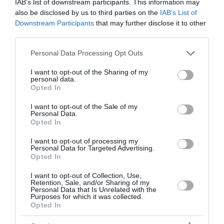
IAB’s list of downstream participants. This information may
18 Ιουλίου 2025
also be disclosed by us to third parties on the
IAB’s List of
Downstream Participants
that may further disclose it to other
third parties.
Please note that this website/app uses one or more Google
Personal Data Processing Opt Outs
services and may gather and store information including but
not limited to your visit or usage behaviour. You may click to
I want to opt-out of the Sharing of my
personal data.
grant or deny consent to Google and its third-party tags to
Opted In
use your data for below specified purposes in below Google
consent section.
I want to opt-out of the Sale of my
Personal Data.
Opted In
I want to opt-out of processing my
Personal Data for Targeted Advertising.
Opted In
I want to opt-out of Collection, Use,
Retention, Sale, and/or Sharing of my
2ο Φεστιβάλ Κλασικού / Νεοκλασικού &
Personal Data that Is Unrelated with the
Purposes for which it was collected.
Character Χορού Αθήνας
Opted In
Ολύμπια Δημοτικό Μουσικό Θέατρο «Μαρία Κάλλας» / 17,