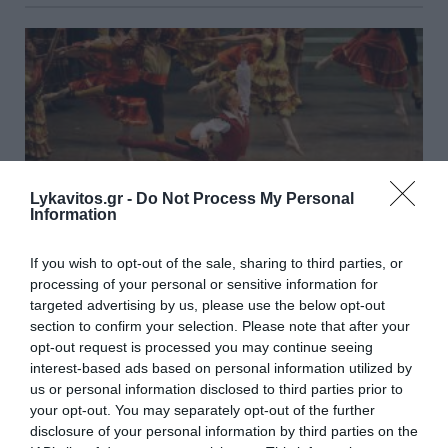
Lykavitos.gr -
Do Not Process My Personal
Information
If you wish to opt-out of the sale, sharing to third parties, or
processing of your personal or sensitive information for
targeted advertising by us, please use the below opt-out
section to confirm your selection. Please note that after your
«Athletes of the Gods» Daniil Simkin and
opt-out request is processed you may continue seeing
stars στο Ωδείο Ηρώδου Αττικού στις 10
interest-based ads based on personal information utilized by
Σεπτεμβρίου
us or personal information disclosed to third parties prior to
your opt-out. You may separately opt-out of the further
Τα μεγαλύτερα αστέρια του μπαλέτου από όλο τον κόσμο
disclosure of your personal information by third parties on the
για τους σκοπούς του φιλανθρωπικού σωματείου Aurora