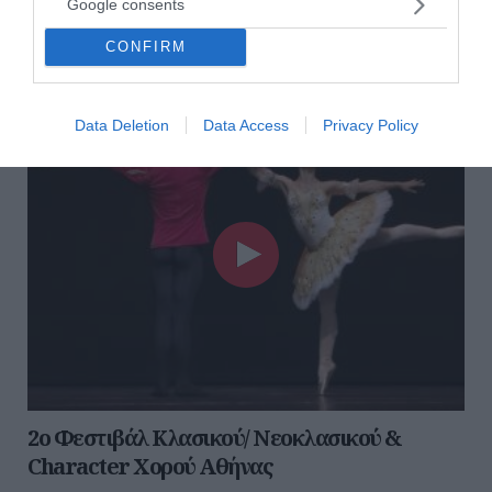
Google consents
18 και 19 Μαΐου
16 Μαΐου 2025
CONFIRM
Data Deletion
Data Access
Privacy Policy
2ο Φεστιβάλ Κλασικού/ Νεοκλασικού &
Character Χορού Αθήνας