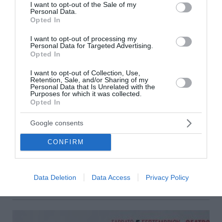
consent section.
I want to opt-out of the Sale of my
Personal Data.
Opted In
I want to opt-out of processing my
Personal Data for Targeted Advertising.
Opted In
I want to opt-out of Collection, Use,
Retention, Sale, and/or Sharing of my
Personal Data that Is Unrelated with the
Purposes for which it was collected.
«Πάντα γελαστοί και γελασμένοι» - Τα
Opted In
τραγούδια του Θάνου Μικρούτσικου σε μια
μαγική συναυλία στο Θέατρο του Λυκαβηττού
Google consents
Ήταν μια ιστορική συναυλία το αφιέρωμα στον Θάνο
CONFIRM
Μικρούτσικο στο θέατρο του Λυκαβηττού. Δεν ήταν μόνο
οι απίστευτες ερμηνείες των τραγουδιστών, δεν ήταν
μόνο η δύναμη της ορχήστρας...
Data Deletion
Data Access
Privacy Policy
29 Ιουλίου 2026