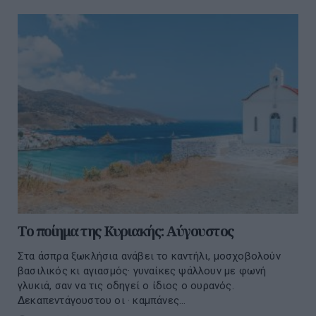
Το ποίημα της Κυριακής: Αύγουστος
Στα άσπρα ξωκλήσια ανάβει το καντήλι, μοσχοβολούν
βασιλικός κι αγιασμός· γυναίκες ψάλλουν με φωνή
γλυκιά, σαν να τις οδηγεί ο ίδιος ο ουρανός.
Δεκαπεντάγουστου οι · καμπάνες...