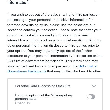
Information
5G: Ξεπέρασαν τα 3 δισ. οι συνδρομές παγκοσμίως – Η
If you wish to opt-out of the sale, sharing to third parties, or
Ελλάδα περνά στην εποχή του 6G και της τεχνητής
νοημοσύνης
processing of your personal or sensitive information for
targeted advertising by us, please use the below opt-out
section to confirm your selection. Please note that after your
Νέο χωροταξικό για τον τουρισμό: Νέοι κανόνες για
Airbnb, ξενοδοχεία, νησιά και περιοχές Natura
opt-out request is processed you may continue seeing
interest-based ads based on personal information utilized by
us or personal information disclosed to third parties prior to
«Τουρισμός για Όλους 2026-2027»: Συνεχίζονται οι
αιτήσεις – Ποιοι υποβάλλουν σήμερα
your opt-out. You may separately opt-out of the further
disclosure of your personal information by third parties on the
IAB’s list of downstream participants. This information may
ΟΛΕΣ ΟΙ ΕΙΔΗΣΕΙΣ →
also be disclosed by us to third parties on the
IAB’s List of
Downstream Participants
that may further disclose it to other
διαβάστε ακόμη
third parties.
Please note that this website/app uses one or more Google
Personal Data Processing Opt Outs
services and may gather and store information including but
not limited to your visit or usage behaviour. You may click to
I want to opt-out of the Sharing of my
personal data.
grant or deny consent to Google and its third-party tags to
Opted In
use your data for below specified purposes in below Google