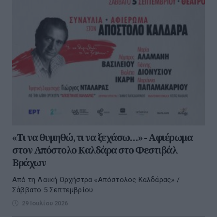
«Τι να θυμηθώ, τι να ξεχάσω…» - Αφιέρωμα
στον Απόστολο Καλδάρα στο Φεστιβάλ
Βράχων
Από τη Λαϊκή Ορχήστρα «Απόστολος Καλδάρας» /
Σάββατο 5 Σεπτεμβρίου
29 Ιουλίου 2026