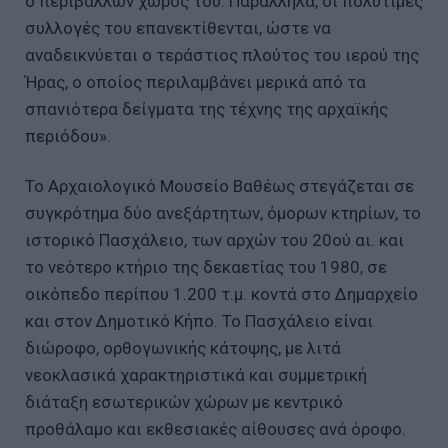
ο περιβάλλων χώρος του. Παράλληλα, οι πολύτιμες
συλλογές του επανεκτίθενται, ώστε να
αναδεικνύεται ο τεράστιος πλούτος του ιερού της
Ήρας, ο οποίος περιλαμβάνει μερικά από τα
σπανιότερα δείγματα της τέχνης της αρχαϊκής
περιόδου».
Το Αρχαιολογικό Μουσείο Βαθέως στεγάζεται σε
συγκρότημα δύο ανεξάρτητων, όμορων κτηρίων, το
ιστορικό Πασχάλειο, των αρχών του 20ού αι. και
το νεότερο κτήριο της δεκαετίας του 1980, σε
οικόπεδο περίπου 1.200 τ.μ. κοντά στο Δημαρχείο
και στον Δημοτικό Κήπο. Το Πασχάλειο είναι
διώροφο, ορθογωνικής κάτοψης, με λιτά
νεοκλασικά χαρακτηριστικά και συμμετρική
διάταξη εσωτερικών χώρων με κεντρικό
προθάλαμο και εκθεσιακές αίθουσες ανά όροφο.