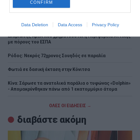
CONFIRM
Ρωσία: Πάνω από 450 ουκρανικά drones καταρρίφθηκαν
τη νύχτα – Νεκροί σε δύο περιφέρειες
Χαρδαλιάς: Ξεκινάμε στην Ηλιούπολη την κατασκευή της
Data Deletion
Data Access
Privacy Policy
πρώτης από τις τρεις Στέγες Υποστηριζόμενης
Διαβίωσης ΑμεΑ που χρηματοδοτεί η Περιφέρεια Αττικής
με πόρους του ΕΣΠΑ
Ρόδος: Νεκρός 72χρονος Σουηδός σε παραλία
Φωτιά σε δασική έκταση στην Κόνιτσα
Κίνα: Σάρωσε τα ανατολικά παράλια ο τυφώνας «Dolphin»
- Απομακρύνθηκαν πάνω από 1 εκατομμύριο άτομα
ΟΛΕΣ ΟΙ ΕΙΔΗΣΕΙΣ →
διαβάστε ακόμη