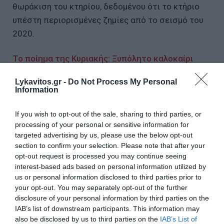
θωράκιση του κτηρίου, δεδομένου ότι το κτήριο
υπέστη περιορισμένες ζημίες από το σεισμό του
2020.
Το ποίημα της Κυριακής: Ξυπόλητο καλοκαίρι
Μια ξεχωριστή βραδιά θερινού σινεμά στο Πάρκο
Lykavitos.gr -
Do Not Process My Personal
Ελευθερίας από το this is Athens City Festival και
Information
την Allwyn (vid.)
Κρήτη: Το νέο σύγχρονο Αρχαιολογικό Μουσείο
If you wish to opt-out of the sale, sharing to third parties, or
Αρχανών (εικόνες)
processing of your personal or sensitive information for
targeted advertising by us, please use the below opt-out
section to confirm your selection. Please note that after your
opt-out request is processed you may continue seeing
Ακολουθήστε το Lykavitos.gr
interest-based ads based on personal information utilized by
στο Google News
us or personal information disclosed to third parties prior to
και μάθετε πρώτοι όλες τις
your opt-out. You may separately opt-out of the further
disclosure of your personal information by third parties on the
ειδήσεις
IAB’s list of downstream participants. This information may
also be disclosed by us to third parties on the
IAB’s List of