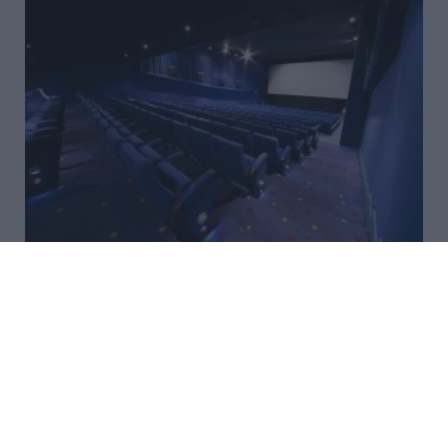
Η «Οδύσσεια» και ο
«Spiderman» είχαν τις
υψηλότερες εισπράξεις της
ιστορίας μέσα σε ένα
Σαββατοκύριακο
Η «Οδύσσεια» του Κρίστοφερ Νόλαν και ο νέος