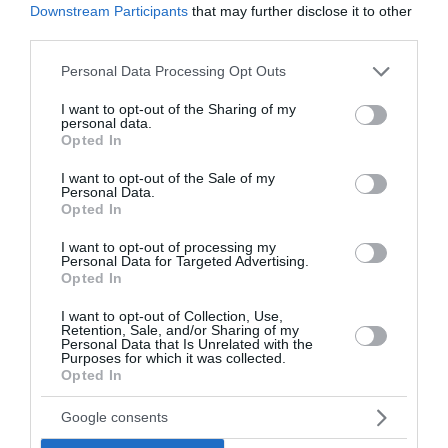
Downstream Participants
that may further disclose it to other
third parties.
Ροή ειδήσεων
Please note that this website/app uses one or more Google
Personal Data Processing Opt Outs
services and may gather and store information including but
Πάρος: Τι ανέφερε ο ιδιοκτήτης του beach bar για την
not limited to your visit or usage behaviour. You may click to
I want to opt-out of the Sharing of my
τραγωδία με το 4χρονο αγόρι
personal data.
grant or deny consent to Google and its third-party tags to
Opted In
use your data for below specified purposes in below Google
Η στιγμή που ρεπόρτερ σώζει μια χελώνα στη φωτιά στον
consent section.
Κουβαρά
I want to opt-out of the Sale of my
Personal Data.
Opted In
Μαρινάκης κατά Τσίπρα: Θυμίζει νέα καλοκαιρινή
επιθεώρηση ο ισχυρισμός «δεν εξυπηρέτησα συμφέροντα
I want to opt-out of processing my
αλλά συγκρούστηκα μαζί τους»
Personal Data for Targeted Advertising.
Opted In
Kατσαφάδος: «Οι αποζημιώσεις των πυρόπληκτων θα
I want to opt-out of Collection, Use,
δοθούν σε 10 μέρες από σήμερα - 79 κόκκινα σπίτια στο
Retention, Sale, and/or Sharing of my
Πόρτο Γερμενό»
Personal Data that Is Unrelated with the
Purposes for which it was collected.
Opted In
Forbes: «Καλή και οικονομικά προσιτή» η Υγεία στην
Ελλάδα – Η διεθνής αναγνώριση του ελληνικού
Google consents
συστήματος