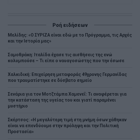
Ροή ειδήσεων
Μελίδης: «Ο ΣΥΡΙΖΑ είναι εδώ με το Πρόγραμμα, τις Αρχές
και την Ιστορία μας»
Σαμοθράκη: Ιταλίδα έχασε τις αισθήσεις της ενώ
κολυμπούσε – Τι είπε ο ναυαγοσώστης που την έσωσε
Χαλκιδική: Επιχείρηση μεταφοράς 49χρονης Γερμανίδας
που τραυματίστηκε σε δύσβατο σημείο
Σενάρια για τον Μοτζτάμπα Χαμενεΐ: Τι αναφέρεται για
την κατάσταση της υγείας του και γιατί παραμένει
μυστήριο
Σκέρτσος: «Η μεγαλύτερη τιμή στη μνήμη όσων χάθηκαν
είναι να επενδύουμε στην πρόληψη και την Πολιτική
Προστασία»