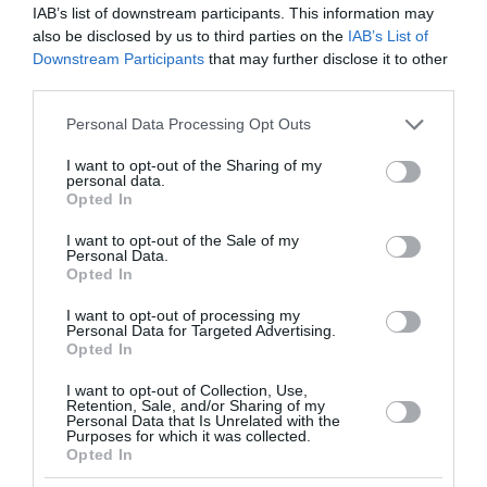
Την ανάγκη να επιταχύνει η Ευρώπη τις
IAB’s list of downstream participants. This information may
also be disclosed by us to third parties on the
IAB’s List of
μεταρρυθμίσεις, να διοχετεύσει τις αποταμιεύσεις
Downstream Participants
that may further disclose it to other
της σε παραγωγικές επενδύσεις και να προχωρήσει
third parties.
στην ολοκλήρωση της Τραπεζικής Ένωσης
υπογραμμίζει ο διοικητής της Τράπεζας...
Please note that this website/app uses one or more Google
Personal Data Processing Opt Outs
16:00 | 03 Αυγούστου 2026
Οικονομία
services and may gather and store information including but
not limited to your visit or usage behaviour. You may click to
I want to opt-out of the Sharing of my
personal data.
grant or deny consent to Google and its third-party tags to
Opted In
use your data for below specified purposes in below Google
consent section.
I want to opt-out of the Sale of my
Personal Data.
Opted In
I want to opt-out of processing my
Personal Data for Targeted Advertising.
Opted In
I want to opt-out of Collection, Use,
Retention, Sale, and/or Sharing of my
Personal Data that Is Unrelated with the
Purposes for which it was collected.
Opted In