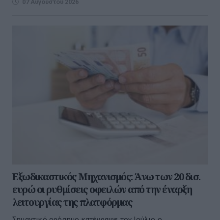
07 Αυγούστου 2026
Εξωδικαστικός Μηχανισμός: Άνω των 20 δισ.
ευρώ οι ρυθμίσεις οφειλών από την έναρξη
λειτουργίας της πλατφόρμας
Σημαντικό ορόσημο κατέγραψε τον Ιούλιο ο