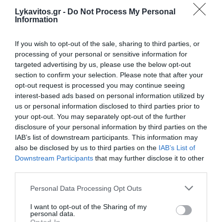
Lykavitos.gr -
Do Not Process My Personal
Information
If you wish to opt-out of the sale, sharing to third parties, or
processing of your personal or sensitive information for
targeted advertising by us, please use the below opt-out
section to confirm your selection. Please note that after your
opt-out request is processed you may continue seeing
Σούπερ μάρκετ: Πρώτη ετήσια μείωση τιμών
interest-based ads based on personal information utilized by
μετά από επτά μήνες
us or personal information disclosed to third parties prior to
your opt-out. You may separately opt-out of the further
Μικρή αποκλιμάκωση των τιμών στα ράφια των μεγάλων
disclosure of your personal information by third parties on the
αλυσίδων σούπερ μάρκετ καταγράφηκε τον Ιούλιο, με
IAB’s list of downstream participants. This information may
τον σχετικό δείκτη του Ινστιτούτου Έρευνας
also be disclosed by us to third parties on the
IAB’s List of
Λιανεμπορίου Καταναλωτικών Αγαθών (Ι...
Downstream Participants
that may further disclose it to other
04 Αυγούστου 2026
third parties.
Please note that this website/app uses one or more Google
Personal Data Processing Opt Outs
services and may gather and store information including but
not limited to your visit or usage behaviour. You may click to
I want to opt-out of the Sharing of my
personal data.
grant or deny consent to Google and its third-party tags to