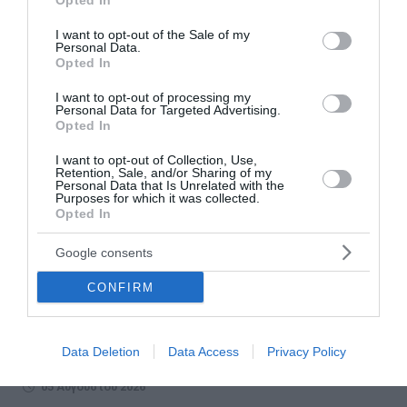
Opted In
use your data for below specified purposes in below Google
consent section.
I want to opt-out of the Sale of my
Personal Data.
Opted In
I want to opt-out of processing my
Personal Data for Targeted Advertising.
Opted In
I want to opt-out of Collection, Use,
Retention, Sale, and/or Sharing of my
Personal Data that Is Unrelated with the
Purposes for which it was collected.
Opted In
Μείωση φορολογίας, εκπτώσεις στον ΕΝΦΙΑ
και κίνητρα για επενδύσεις στο φετινό καλάθι
Google consents
της ΔΕΘ
CONFIRM
Η αντίστροφη μέτρηση για τη Διεθνή Έκθεση
Θεσσαλονίκης έχει ξεκινήσει και μαζί της εντείνονται οι
πιέσεις της αγοράς προς την κυβέρνηση για ένα πακέτο
Data Deletion
Data Access
Privacy Policy
παρεμβάσεων με φορολογικό και...
05 Αυγούστου 2026