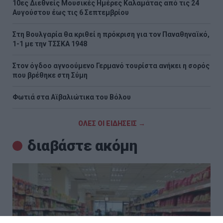
10ες Διεθνείς Μουσικές Ημέρες Καλαμάτας από τις 24
Αυγούστου έως τις 6 Σεπτεμβρίου
Στη Βουλγαρία θα κριθεί η πρόκριση για τον Παναθηναϊκό,
1-1 με την ΤΣΣΚΑ 1948
Στον όγδοο αγνοούμενο Γερμανό τουρίστα ανήκει η σορός
που βρέθηκε στη Σύμη
Φωτιά στα Αϊβαλιώτικα του Βόλου
ΟΛΕΣ ΟΙ ΕΙΔΗΣΕΙΣ →
διαβάστε ακόμη