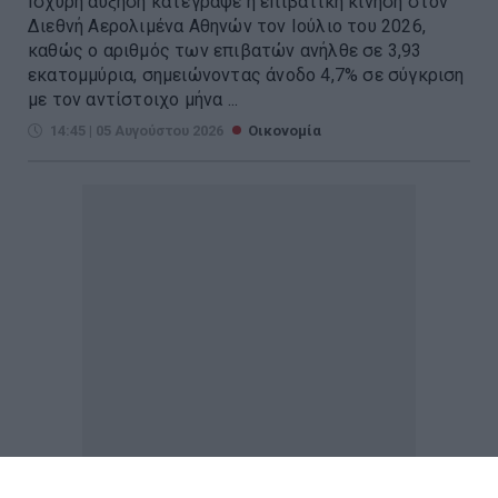
Ισχυρή αύξηση κατέγραψε η επιβατική κίνηση στον
Διεθνή Αερολιμένα Αθηνών τον Ιούλιο του 2026,
καθώς ο αριθμός των επιβατών ανήλθε σε 3,93
εκατομμύρια, σημειώνοντας άνοδο 4,7% σε σύγκριση
με τον αντίστοιχο μήνα ...
14:45 | 05 Αυγούστου 2026
Οικονομία