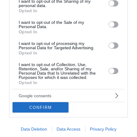
not limited to your visit or usage behaviour. You may click to
I want to opt-out of the Sharing of my
personal data.
07 Αυγούστου 2026
grant or deny consent to Google and its third-party tags to
Opted In
use your data for below specified purposes in below Google
consent section.
I want to opt-out of the Sale of my
Personal Data.
Opted In
I want to opt-out of processing my
Personal Data for Targeted Advertising.
Opted In
I want to opt-out of Collection, Use,
Retention, Sale, and/or Sharing of my
Personal Data that Is Unrelated with the
Purposes for which it was collected.
Opted In
Google consents
CONFIRM
Voucher για smartphones: Το ποσό, οι
συσκευές, οι δικαιούχοι και η διαδικασία
Data Deletion
Data Access
Privacy Policy
Ένα καινούργιο πρόγραμμα οικονομικής ενίσχυσης