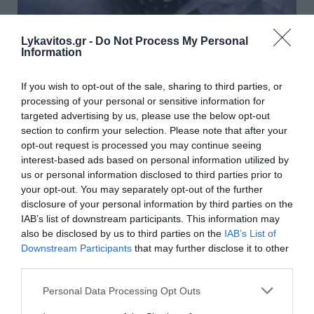
Lykavitos.gr -
Do Not Process My Personal
Information
If you wish to opt-out of the sale, sharing to third parties, or
processing of your personal or sensitive information for
targeted advertising by us, please use the below opt-out
section to confirm your selection. Please note that after your
opt-out request is processed you may continue seeing
interest-based ads based on personal information utilized by
us or personal information disclosed to third parties prior to
your opt-out. You may separately opt-out of the further
Μείωση ασφαλιστικών εισφορών ύψους 240
disclosure of your personal information by third parties on the
εκατ. ευρώ ζητούν από την κυβέρνηση οι
IAB’s list of downstream participants. This information may
also be disclosed by us to third parties on the
IAB’s List of
έμποροι
Downstream Participants
that may further disclose it to other
third parties.
Από τα βασικά αιτήματα των εμπόρων προς την
κυβέρνηση εν όψει της ΔΕΘ είναι να μειωθούν οι
Please note that this website/app uses one or more Google
Personal Data Processing Opt Outs
ασφαλιστικές εισφορές κατά περίπου 240 εκατ. ευρώ,
services and may gather and store information including but
κάτι που το ΕΒΕΠ συζήτησε με τον υπουρ...