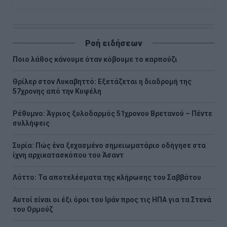
Ροή ειδήσεων
Ποιο λάθος κάνουμε όταν κόβουμε το καρπούζι
Θρίλερ στον Λυκαβηττό: Εξετάζεται η διαδρομή της
57χρονης από την Κυψέλη
Ρέθυμνο: Άγριος ξυλοδαρμός 51χρονου Βρετανού – Πέντε
συλλήψεις
Συρία: Πώς ένα ξεχασμένο σημειωματάριο οδήγησε στα
ίχνη αρχικατασκόπου του Άσαντ
Λόττο: Τα αποτελέσματα της κλήρωσης του Σαββάτου
Αυτοί είναι οι έξι όροι του Ιράν προς τις ΗΠΑ για τα Στενά
του Ορμούζ