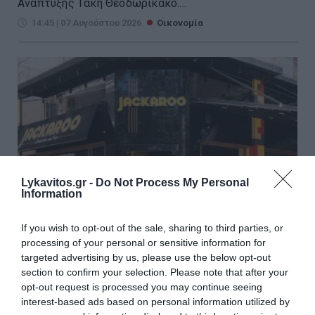
Ανάπτυξης Τάκη Θεοδωρικάκο....
14:45 | 07 Αυγούστου 2026
Οικονομία
Lykavitos.gr -
Do Not Process My Personal
Information
If you wish to opt-out of the sale, sharing to third parties, or
processing of your personal or sensitive information for
targeted advertising by us, please use the below opt-out
Jackaroo: Η στρατηγική κίνηση
section to confirm your selection. Please note that after your
opt-out request is processed you may continue seeing
της Evergood που έφερε τζίρο
interest-based ads based on personal information utilized by