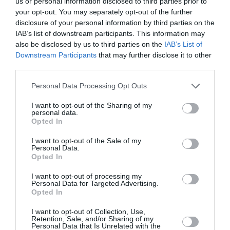
24,8 εκατ. ευρώ
us or personal information disclosed to third parties prior to
your opt-out. You may separately opt-out of the further
disclosure of your personal information by third parties on the
Τα 25 εκατ. ευρώ άγγιξαν οι πωλήσεις του δικτύου
IAB’s list of downstream participants. This information may
Jackaroo που εξαγόρασε η Evergood το 2025
also be disclosed by us to third parties on the
IAB’s List of
επιβεβαιώνοντας τις προσδοκίες της διοίκησης του
Downstream Participants
that may further disclose it to other
ομίλου εστίασης της Vivartia που με την στρατηγική
third parties.
αυτή κίνηση έκανε ν...
Please note that this website/app uses one or more Google
15:30 | 05 Αυγούστου 2026
Οικονομία
Personal Data Processing Opt Outs
services and may gather and store information including but
not limited to your visit or usage behaviour. You may click to
I want to opt-out of the Sharing of my
personal data.
grant or deny consent to Google and its third-party tags to
Opted In
use your data for below specified purposes in below Google
consent section.
I want to opt-out of the Sale of my
Personal Data.
Opted In
I want to opt-out of processing my
Personal Data for Targeted Advertising.
Opted In
I want to opt-out of Collection, Use,
Retention, Sale, and/or Sharing of my
Personal Data that Is Unrelated with the