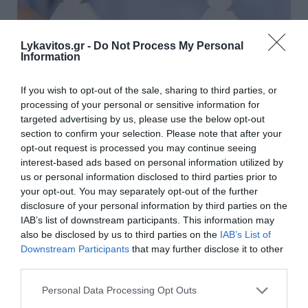
Lykavitos.gr -
Do Not Process My Personal
Information
If you wish to opt-out of the sale, sharing to third parties, or
processing of your personal or sensitive information for
targeted advertising by us, please use the below opt-out
section to confirm your selection. Please note that after your
opt-out request is processed you may continue seeing
interest-based ads based on personal information utilized by
Επίδομα 150 ευρώ ανά παιδί: Πότε θα γίνει η
us or personal information disclosed to third parties prior to
επόμενη πληρωμή και ποιοι είναι οι δικαιούχοι
your opt-out. You may separately opt-out of the further
disclosure of your personal information by third parties on the
Η αντίστροφη μέτρηση έχει ξεκινήσει για τη
IAB’s list of downstream participants. This information may
συμπληρωματική καταβολή του έκτακτου επιδόματος
also be disclosed by us to third parties on the
IAB’s List of
ύψους 150 ευρώ ανά παιδί, η οποία προγραμματίζεται να
Downstream Participants
that may further disclose it to other
ολοκληρωθεί από την ΑΑΔΕ έως και τι...
third parties.
06 Αυγούστου 2026
Please note that this website/app uses one or more Google
Personal Data Processing Opt Outs
services and may gather and store information including but