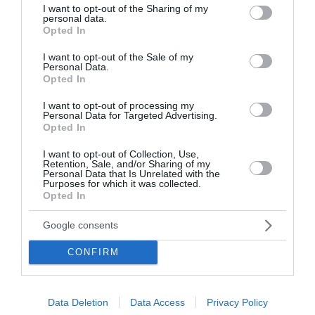
not limited to your visit or usage behaviour. You may click to
I want to opt-out of the Sharing of my
personal data.
grant or deny consent to Google and its third-party tags to
Opted In
use your data for below specified purposes in below Google
consent section.
I want to opt-out of the Sale of my
Personal Data.
Opted In
I want to opt-out of processing my
Personal Data for Targeted Advertising.
Opted In
I want to opt-out of Collection, Use,
Retention, Sale, and/or Sharing of my
Personal Data that Is Unrelated with the
Purposes for which it was collected.
Opted In
Άνοιξε η πλατφόρμα myBusinessSupport για
Google consents
τον πρώτο κύκλο του ειδικού σχήματος
στήριξης των επιχειρήσεων της Σαμοθράκης
CONFIRM
Με στόχο τη συνεχή και ουσιαστική στήριξη των
τοπικών κοινωνιών και οικονομιών που επλήγησαν από
Data Deletion
Data Access
Privacy Policy
τις καταστροφικές πυρκαγιές του καλοκαιριού του 2023