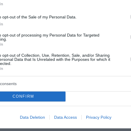
α αναγνωριστεί ο χαμένος χρόνος ασφάλισης.
In
o opt-out of the Sale of my Personal Data.
In
to opt-out of processing my Personal Data for Targeted
ing.
υ χάθηκε,
In
o opt-out of Collection, Use, Retention, Sale, and/or Sharing
ersonal Data that Is Unrelated with the Purposes for which it
lected.
In
consents
ασία.
CONFIRM
ηθήσουν στην τεκμηρίωση της απασχόλησης.
Data Deletion
Data Access
Privacy Policy
 τη σύνταξη