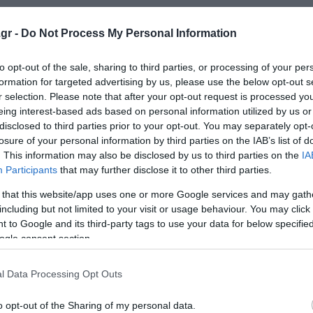
gr -
Do Not Process My Personal Information
to opt-out of the sale, sharing to third parties, or processing of your per
τάξεων του ΕΦΚΑ και συνοδεύεται από υπεύθυνη δήλωση
formation for targeted advertising by us, please use the below opt-out s
r selection. Please note that after your opt-out request is processed y
ιάριο δεν υπάρχει πλέον.
eing interest-based ads based on personal information utilized by us or
disclosed to third parties prior to your opt-out. You may separately opt-
ι διαβιβάζει το αίτημα στο υποκατάστημα του τόπου απασ
losure of your personal information by third parties on the IAB’s list of
ρωση του ελέγχου εκδίδεται σχετική απόφαση, η οποία
. This information may also be disclosed by us to third parties on the
IA
Participants
that may further disclose it to other third parties.
 that this website/app uses one or more Google services and may gath
 όταν πρόκειται για πολύ παλιές περιόδους εργασίας ή
including but not limited to your visit or usage behaviour. You may click 
 to Google and its third-party tags to use your data for below specifi
ogle consent section.
l Data Processing Opt Outs
α που διαθέτει ο ασφαλισμένος. Όσο περισσότερα έγγρα
o opt-out of the Sharing of my personal data.