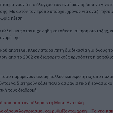
επισημαίνουν ότι ο έλεγχος των ενσήμων πρέπει να γίνετ
σης. Με αυτόν τον τρόπο υπάρχει χρόνος για αναζητήσεις
ωρίς πίεση.
ελλείψεις όταν είχαν ήδη καταθέσει αίτηση σύνταξης, 
ονομή της.
κού αποτελεί πλέον απαραίτητη διαδικασία για όλους τ
 πριν από το 2002 σε διαφορετικούς εργοδότες ή ασφαλι
τόσο παραμένουν ακόμη πολλές εκκρεμότητες από παλα
ούνται να διατηρούν κάθε παλιό ασφαλιστικό ή εργασιακό
ική τους διαδρομή.
κό σοκ από τον πόλεμο στη Μέση Ανατολή
λοκάρουν λογαριασμοί και ρυθμίζονται χρέη – Το νέο πα