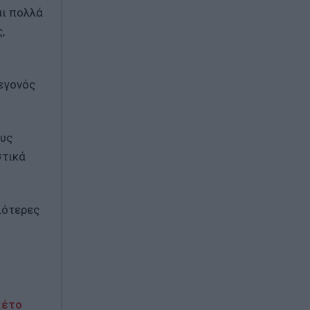
αι πολλά
,
γεγονός
ους
στικά
ιότερες
κέτο