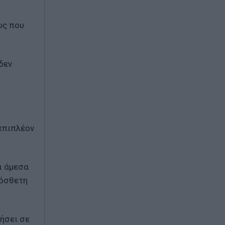
υς που
δεν
 επιπλέον
ι άμεσα
ρόσθετη
ήσει σε