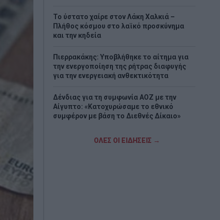
Το ύστατο χαίρε στον Λάκη Χαλκιά –
Πλήθος κόσμου στο λαϊκό προσκύνημα
και την κηδεία
Πιερρακάκης: Υποβλήθηκε το αίτημα για
την ενεργοποίηση της ρήτρας διαφυγής
για την ενεργειακή ανθεκτικότητα
Δένδιας για τη συμφωνία ΑΟΖ με την
Αίγυπτο: «Κατοχυρώσαμε το εθνικό
συμφέρον με βάση το Διεθνές Δίκαιο»
Γρήγορες αποζημιώσεις στους πληγέντες
ΟΛΕΣ ΟΙ ΕΙΔΗΣΕΙΣ →
παραγωγούς από τις πυρκαγιές
προαναγγέλλει ο Ανδριανός
Νίκος Χαρδαλιάς: «Μηδενική ανοχή και σε
νομικό επίπεδο για τους υπαίτιους της
πυρκαγιάς στη Δυτική Αττική»
METLEN: Iστορικά υψηλές επιδόσεις στο