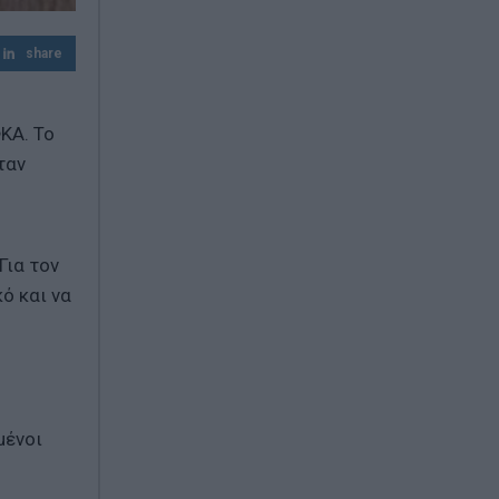
'A εξάμηνο 2026 - Kαθαρά κέρδη 313 εκατ.
ευρώ
share
Μαζική επίθεση με drones: Η Ρωσία
ανακοινώνει 605 καταρρίψεις
ΚΑ. Το
ταν
Για τον
ό και να
μένοι