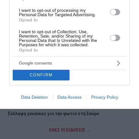
τη Βρετανία
I want to opt-out of processing my
Ιράν: Σχέδιο για απαγόρευση διέλευσης αμερικανικών και
Personal Data for Targeted Advertising.
Opted In
ισραηλινών πλοίων από τα Στενά του Ορμούζ
I want to opt-out of Collection, Use,
Σαν σήμερα - 7 Αυγούστου
Retention, Sale, and/or Sharing of my
Personal Data that Is Unrelated with the
Purposes for which it was collected.
Η Χώρα Σκύρου
Opted In
Εορτολόγιο: Ποιοι γιορτάζουν σήμερα
Google consents
Πώς το πράσινο τσάι μπορεί να υποστηρίξει την υγεία
CONFIRM
του ήπατος
Υψηλή χοληστερίνη: Οι τροφές που πρέπει να
Data Deletion
Data Access
Privacy Policy
αποφεύγουμε
Σύλληψη γυναίκας για την φωτιά στη Σκύρο
ΟΛΕΣ ΟΙ ΕΙΔΗΣΕΙΣ →