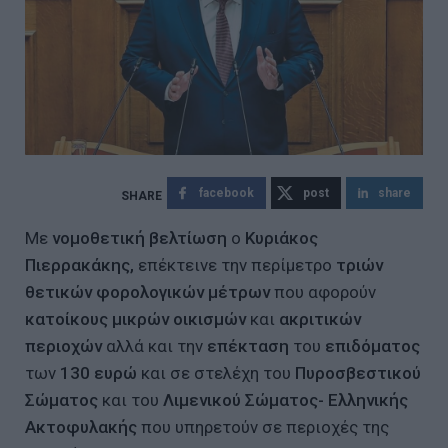
facebook
post
share
Με
νομοθετική βελτίωση
ο
Κυριάκος
Πιερρακάκης,
επέκτεινε την περίμετρο
τριών
θετικών φορολογικών μέτρων
που αφορούν
κατοίκους μικρών οικισμών
και
ακριτικών
περιοχών
αλλά και την
επέκταση
του
επιδόματος
των
130 ευρώ
και σε στελέχη του
Πυροσβεστικού
Σώματος
και του
Λιμενικού Σώματος- Ελληνικής
Ακτοφυλακής
που υπηρετούν σε περιοχές της