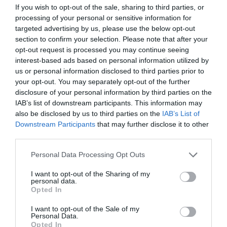
Υπεγράφη η συμφωνία της Atlantic-See LNG
If you wish to opt-out of the sale, sharing to third parties, or
Trade (AΚTOR-ΔΕΠΑ) για το αμερικανικό LNG
processing of your personal or sensitive information for
targeted advertising by us, please use the below opt-out
section to confirm your selection. Please note that after your
opt-out request is processed you may continue seeing
Ακολουθήστε το Lykavitos.gr
interest-based ads based on personal information utilized by
στο Google News
us or personal information disclosed to third parties prior to
και μάθετε πρώτοι όλες τις
your opt-out. You may separately opt-out of the further
disclosure of your personal information by third parties on the
ειδήσεις
IAB’s list of downstream participants. This information may
also be disclosed by us to third parties on the
IAB’s List of
Downstream Participants
that may further disclose it to other
third parties.
Ροή ειδήσεων
Please note that this website/app uses one or more Google
Personal Data Processing Opt Outs
services and may gather and store information including but
Ταϊλάνδη: Μαθητής άνοιξε πυρ σε σχολείο – Νεκρός
εκπαιδευτικός και τέσσερις τραυματίες
not limited to your visit or usage behaviour. You may click to
I want to opt-out of the Sharing of my
personal data.
grant or deny consent to Google and its third-party tags to
Opted In
use your data for below specified purposes in below Google
Έως 1.000 ευρώ από τον ΟΠΕΚΑ – Ποιοι είναι οι δικαιούχοι
consent section.
I want to opt-out of the Sale of my
Personal Data.
Marfin: Απολογείται σήμερα η 46χρονη που εκδόθηκε από
Opted In