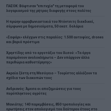
ΠΑΣΟΚ: Βάφτισαν "επιτυχία" τη μεταφορά του
λογαριασμού της ρήτρας διαφυγής στους πολίτες
Η πρώην αρραβωνιαστικιά του Ντόντσιτς διεκδικεί,
σύμφωνα με δημοσιεύματα, 50 εκατ. δολάρια
«Σαφάρι» ελέγχων στις παραλίες: 1.500 αυτοψίες, drones
και βαριά πρόστιμα
Χρηστίδης από το εργοτάξιο του Ιλισού: «Τα έργα
παραμένουν ανολοκλήρωτα – Δεν υπάρχουν άλλα
περιθώρια καθυστέρησης»
Ακραία ζέστη στη Μεσόγειο – Τουρίστες αλλάζουν τα
σχέδια των διακοπών τους
Ανδριανός: Άμεσα οι αποζημιώσεις για τους
πυρόπληκτους αγρότες
Μανιάτης: 140 παρεμβάσεις, 850 τροπολογίες και
ερωτήσεις στον απολογισμό του δεύτερου έτους στο