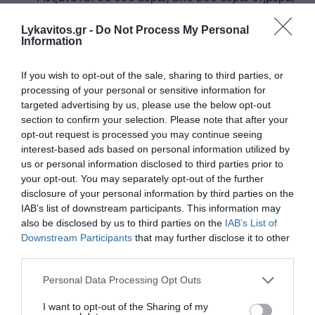
η ενίσχυση που καταβάλλεται κάθε Νοέμβριο
Lykavitos.gr -
Do Not Process My Personal
σε συνταξιούχους και ευάλωτες κοινωνικές
Information
ομάδες, ενώ παράλληλα διευρύνονται τα
εισοδηματικά κριτήρια, με αποτέλεσμα να
If you wish to opt-out of the sale, sharing to third parties, or
processing of your personal or sensitive information for
αυξάνεται και ο αριθμός των δικαιούχων.
targeted advertising by us, please use the below opt-out
Την ίδια ενίσχυση των 300 ευρώ θα λαμβάνουν
section to confirm your selection. Please note that after your
opt-out request is processed you may continue seeing
από την ηλικία των 60 ετών , αντί των 65 , όσοι
interest-based ads based on personal information utilized by
λαμβάνουν αποκλειστικά σύνταξη χηρείας.
us or personal information disclosed to third parties prior to
your opt-out. You may separately opt-out of the further
-Παρεμβάσεις για τη στέγαση
disclosure of your personal information by third parties on the
IAB’s list of downstream participants. This information may
also be disclosed by us to third parties on the
IAB’s List of
Επιστροφή ενοικίου: Διευρύνονται τα
Downstream Participants
that may further disclose it to other
εισοδηματικά όρια για την επιστροφή ενός
third parties.
ενοικίου, με αποτέλεσμα να καλύπτεται πλέον
Please note that this website/app uses one or more Google
Personal Data Processing Opt Outs
το 85% των μισθωτών.
services and may gather and store information including but
Προβλέπεται επιστροφή δύο ενοικίων σε
not limited to your visit or usage behaviour. You may click to
I want to opt-out of the Sharing of my