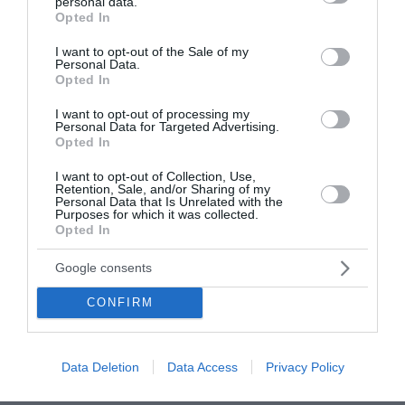
personal data.
grant or deny consent to Google and its third-party tags to
εκπαιδευτικούς, ιατρούς και νοσηλευτές που
Opted In
use your data for below specified purposes in below Google
υπηρετούν στην ελληνική περιφέρεια, χωρίς
consent section.
I want to opt-out of the Sale of my
περιορισμό σχετικό με εισοδηματικά κριτήρια.
Personal Data.
Opted In
Βραχυχρόνιες μισθώσεις (Airbnb):
I want to opt-out of processing my
Απαγορεύεται η έκδοση νέων αδειών για
Personal Data for Targeted Advertising.
ακίνητα που βρίσκονται στην Α’ Δημοτική
Opted In
Κοινότητα του Δήμου Θεσσαλονίκης.
I want to opt-out of Collection, Use,
Retention, Sale, and/or Sharing of my
Θεσπίζεται νέο πρόγραμμα «Κατασκευάζω –
Personal Data that Is Unrelated with the
Purposes for which it was collected.
Νοικιάζω» (BuildtoRent), το οποίο προβλέπει
Opted In
φορολογικά κίνητρα για ιδιωτικές επενδύσεις
Google consents
στον τομέα της κατοικίας.
CONFIRM
-Μισθολογικές παρεμβάσεις:
Επιλύεται το ζήτημα του προσδιορισμού του
Data Deletion
Data Access
Privacy Policy
μισθολογικού κλιμακίου για μονιμοποιηθέντες,