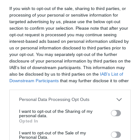
Ασφα...
If you wish to opt-out of the sale, sharing to third parties, or
07 Απριλίου 2023
processing of your personal or sensitive information for
targeted advertising by us, please use the below opt-out
section to confirm your selection. Please note that after your
opt-out request is processed you may continue seeing
interest-based ads based on personal information utilized by
us or personal information disclosed to third parties prior to
your opt-out. You may separately opt-out of the further
disclosure of your personal information by third parties on the
IAB’s list of downstream participants. This information may
also be disclosed by us to third parties on the
IAB’s List of
Downstream Participants
that may further disclose it to other
third parties.
Please note that this website/app uses one or more Google
Personal Data Processing Opt Outs
services and may gather and store information including but
not limited to your visit or usage behaviour. You may click to
I want to opt-out of the Sharing of my
personal data.
grant or deny consent to Google and its third-party tags to
Opted In
use your data for below specified purposes in below Google
Χρέη στο Δημόσιο: Αναβιώνει η ρύθμιση των
consent section.
I want to opt-out of the Sale of my
120 δόσεων - Νέο σχήμα για τους συνεπείς
Personal Data.