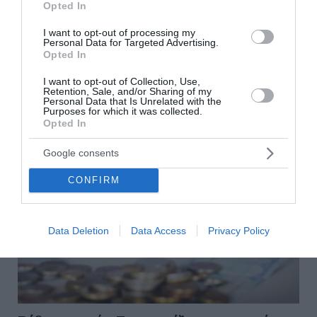
Opted In
Ένα νέο σχήμα 36-72 δόσεων για τους συνεπείς πολίτες
I want to opt-out of processing my
που δημιούργησαν νέες οφειλές τα τελευταία χρόνια,
Personal Data for Targeted Advertising.
σύμφωνα με όσα ανέφερε ο πρωθυπουργός, Κυριάκο...
Opted In
14 Φεβρουαρίου 2023
I want to opt-out of Collection, Use,
Retention, Sale, and/or Sharing of my
Personal Data that Is Unrelated with the
Purposes for which it was collected.
Opted In
Google consents
CONFIRM
Data Deletion
Data Access
Privacy Policy