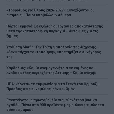
«Τουρισμός για Όλους 2026-2027»: Συνεχίζονται οι
αιτήσεις – Ποιοι υποβάλλουν σήμερα
Πόρτο Γερμενό: Σε εξέλιξη οι εργασίες αποκατάστασης
μετά την καταστροφική πυρκαγιά – Αυτοψίες για τις
ζημιές
Υπόθεση Marfin: Την Τρίτη η απολογία της 46χρονης –
«Δεν υπάρχει ταυτοποίηση», υποστηρίζει ο συνήγορός
της
Χαρδαλιάς: «Καμία ανεμογεννήτρια σε καμένες και
αναδασωτέες περιοχές της Αττικής – Καμία ανοχή»
ΗΠΑ: «Κοντά» σε συμφωνία για τα Στενά του Ορμούζ –
Πρόοδος στις συνομιλίες Ιράν και Ομάν
Επεκτείνεται η πρωτοβουλία για φθηνότερα βασικά
αγαθά – Πάνω από 900 προϊόντα με μειώσεις τιμών στα
σούπερ μάρκετ