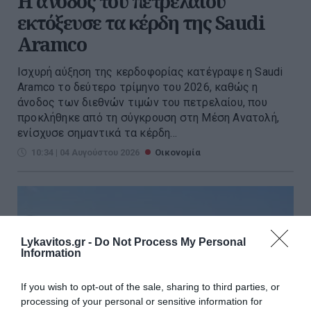
Η άνοδος του πετρελαίου
εκτόξευσε τα κέρδη της Saudi
Aramco
Ισχυρή αύξηση της κερδοφορίας κατέγραψε η Saudi
Aramco το δεύτερο τρίμηνο του 2026, καθώς η
άνοδος των διεθνών τιμών του πετρελαίου, που
προκλήθηκε από τη σύγκρουση στη Μέση Ανατολή,
ενίσχυσε σημαντικά τα κέρδη...
10:34 | 04 Αυγούστου 2026
Οικονομία
Lykavitos.gr -
Do Not Process My Personal
Information
If you wish to opt-out of the sale, sharing to third parties, or
processing of your personal or sensitive information for