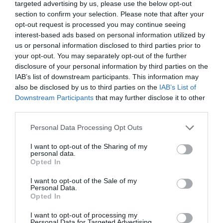
targeted advertising by us, please use the below opt-out
section to confirm your selection. Please note that after your
opt-out request is processed you may continue seeing
interest-based ads based on personal information utilized by
us or personal information disclosed to third parties prior to
your opt-out. You may separately opt-out of the further
«Τουρισμός για Όλους»:
disclosure of your personal information by third parties on the
Ξεκίνησαν οι αιτήσεις με βάση
IAB’s list of downstream participants. This information may
also be disclosed by us to third parties on the
IAB’s List of
τον ΑΦΜ – Οι ημερομηνίες
Downstream Participants
that may further disclose it to other
third parties.
Ξεκίνησαν οι αιτήσεις συμμετοχής στο νέο
Please note that this website/app uses one or more Google
Πρόγραμμα «Τουρισμός για Όλους 2026-2027». Οι
Personal Data Processing Opt Outs
services and may gather and store information including but
αιτήσεις για το Τουρισμός για Όλους Οι αιτήσεις
not limited to your visit or usage behaviour. You may click to
I want to opt-out of the Sharing of my
μπορούν να υποβληθούν σταδιακά, με βάση το
personal data.
grant or deny consent to Google and its third-party tags to
τελευταίο ψηφίο του ΑΦΜ, ω...
Opted In
use your data for below specified purposes in below Google
22:35 | 05 Αυγούστου 2026
Οικονομία
consent section.
I want to opt-out of the Sale of my
Personal Data.
Opted In
I want to opt-out of processing my
Personal Data for Targeted Advertising.