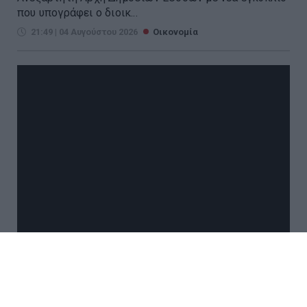
που υπογράφει ο διοικ...
21:49 | 04 Αυγούστου 2026
Οικονομία
Μικρή άνοδος για το πετρέλαιο
εν μέσω αβεβαιότητας για τις