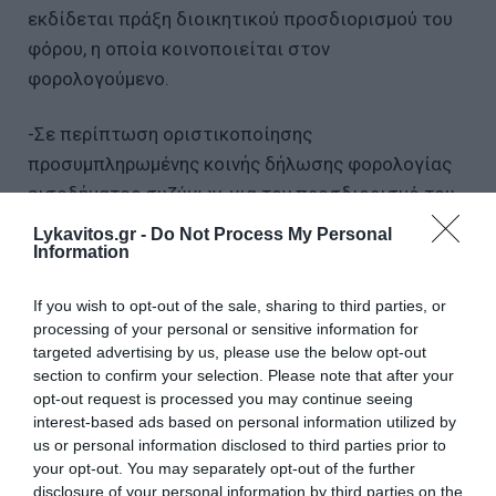
εκδίδεται πράξη διοικητικού προσδιορισμού του
φόρου, η οποία κοινοποιείται στον
φορολογούμενο.
-Σε περίπτωση οριστικοποίησης
προσυμπληρωμένης κοινής δήλωσης φορολογίας
εισοδήματος συζύγων, για τον προσδιορισμό του
φόρου εφαρμόζονται οι διατάξεις που ισχύουν για
Lykavitos.gr -
Do Not Process My Personal
την κοινή δήλωση που υποβάλλουν οι
Information
φορολογούμενοι.
If you wish to opt-out of the sale, sharing to third parties, or
processing of your personal or sensitive information for
-Ο φορολογούμενος μετά την έκδοση της οίκοθεν
targeted advertising by us, please use the below opt-out
πράξης διοικητικού προσδιορισμού του φόρου,
section to confirm your selection. Please note that after your
δύναται να ζητά την έκδοση πράξης διόρθωσης
opt-out request is processed you may continue seeing
interest-based ads based on personal information utilized by
αυτής, με την υποβολή τροποποιητικής δήλωσης. Η
us or personal information disclosed to third parties prior to
Φορολογική Διοίκηση εκδίδει πράξη διορθωτικού
your opt-out. You may separately opt-out of the further
προσδιορισμού φόρου μόνο εφόσον κάνει
disclosure of your personal information by third parties on the