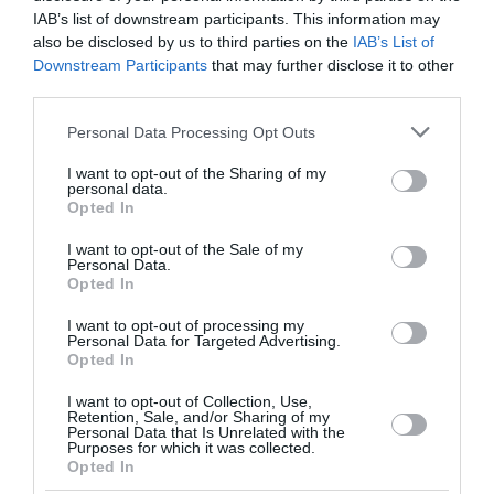
IAB’s list of downstream participants. This information may
αποδεκτή τη δήλωση.
also be disclosed by us to third parties on the
IAB’s List of
Downstream Participants
that may further disclose it to other
-Σε περίπτωση παράτασης των προθεσμιών για
third parties.
την υποβολή της δήλωσης φορολογίας
Please note that this website/app uses one or more Google
Personal Data Processing Opt Outs
εισοδήματος, ο φορολογούμενος δύναται να
services and may gather and store information including but
υποβάλει τροποποιητική δήλωση, η οποία επέχει
not limited to your visit or usage behaviour. You may click to
I want to opt-out of the Sharing of my
personal data.
θέση εμπρόθεσμης αρχικής δήλωσης εφόσον
grant or deny consent to Google and its third-party tags to
Opted In
use your data for below specified purposes in below Google
υποβληθεί εντός της παραταθείσας προθεσμίας.
consent section.
I want to opt-out of the Sale of my
Personal Data.
Δόμνα Μιχαηλίδου: «Η αγορά εργασίας στην
Opted In
Ελλάδα γύρισε σελίδα - 188.000 νέες θέσεις
εργασίας στο πρώτο τετράμηνο»
I want to opt-out of processing my
Personal Data for Targeted Advertising.
Opted In
Χατζηδάκης: Θέτουμε τις βάσεις για τη Θεσσαλία
της επόμενης ημέρας
I want to opt-out of Collection, Use,
Retention, Sale, and/or Sharing of my
«Παγώνουν» για ένα χρόνο τα επιτόκια για τις
Personal Data that Is Unrelated with the
ρυθμισμένες δόσεις στην ΑΑΔΕ
Purposes for which it was collected.
Opted In