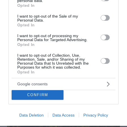
personal data.
grant or deny consent to Google and its third-party tags to
Opted In
τοπικών κοινωνιών και οικονομιών που επλήγησαν
use your data for below specified purposes in below Google
από τις καταστροφικές πυρκαγιές του καλοκαιριού
consent section.
I want to opt-out of the Sale of my
του 2023 στην Περιφερειακή Ενότητα Έβρου, άνοιξε
Personal Data.
σήμερα, Πέμπτη 6 Αυγ...
Opted In
18:33 | 06 Αυγούστου 2026
Οικονομία
I want to opt-out of processing my
Personal Data for Targeted Advertising.
Opted In
I want to opt-out of Collection, Use,
Retention, Sale, and/or Sharing of my
Personal Data that Is Unrelated with the
Purposes for which it was collected.
Opted In
Google consents
CONFIRM
Data Deletion
Data Access
Privacy Policy