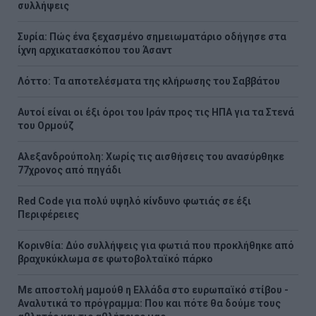
συλλήψεις
Συρία: Πώς ένα ξεχασμένο σημειωματάριο οδήγησε στα
ίχνη αρχικατασκόπου του Άσαντ
Λόττο: Τα αποτελέσματα της κλήρωσης του Σαββάτου
Αυτοί είναι οι έξι όροι του Ιράν προς τις ΗΠΑ για τα Στενά
του Ορμούζ
Αλεξανδρούπολη: Χωρίς τις αισθήσεις του ανασύρθηκε
77χρονος από πηγάδι
Red Code για πολύ υψηλό κίνδυνο φωτιάς σε έξι
Περιφέρειες
Κορινθία: Δύο συλλήψεις για φωτιά που προκλήθηκε από
βραχυκύκλωμα σε φωτοβολταϊκό πάρκο
Με αποστολή μαμούθ η Ελλάδα στο ευρωπαϊκό στίβου -
Αναλυτικά το πρόγραμμα: Που και πότε θα δούμε τους