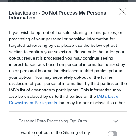
Lykavitos.gr -
Do Not Process My Personal
Information
If you wish to opt-out of the sale, sharing to third parties, or
processing of your personal or sensitive information for
targeted advertising by us, please use the below opt-out
section to confirm your selection. Please note that after your
opt-out request is processed you may continue seeing
interest-based ads based on personal information utilized by
us or personal information disclosed to third parties prior to
your opt-out. You may separately opt-out of the further
Άνοιξε η πλατφόρμα
disclosure of your personal information by third parties on the
IAB’s list of downstream participants. This information may
myBusinessSupport για τον
also be disclosed by us to third parties on the
IAB’s List of
πρώτο κύκλο του ειδικού
Downstream Participants
that may further disclose it to other
third parties.
σχήματος στήριξης των
Please note that this website/app uses one or more Google
επιχειρήσεων της Σαμοθράκης
Personal Data Processing Opt Outs
services and may gather and store information including but
not limited to your visit or usage behaviour. You may click to
I want to opt-out of the Sharing of my
Με στόχο τη συνεχή και ουσιαστική στήριξη των