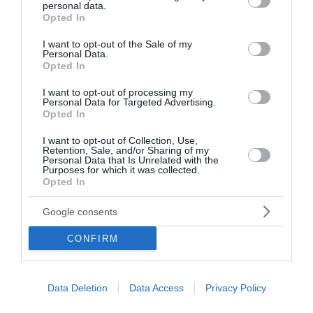
personal data.
grant or deny consent to Google and its third-party tags to
Opted In
use your data for below specified purposes in below Google
consent section.
I want to opt-out of the Sale of my
Personal Data.
Opted In
I want to opt-out of processing my
Personal Data for Targeted Advertising.
Opted In
I want to opt-out of Collection, Use,
Retention, Sale, and/or Sharing of my
Personal Data that Is Unrelated with the
Purposes for which it was collected.
Opted In
Google consents
Voucher για smartphones: Το ποσό, οι
συσκευές, οι δικαιούχοι και η διαδικασία
CONFIRM
Ένα καινούργιο πρόγραμμα οικονομικής ενίσχυσης
ετοιμάζεται να δώσει τη δυνατότητα σε κατηγορίες
Data Deletion
Data Access
Privacy Policy
πολιτών να αποκτήσουν σύγχρονο κινητό συσκευή με
σημαντική επιδότηση. Η πρωτοβουλία ...