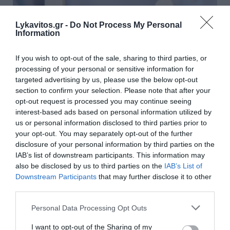
Lykavitos.gr -
Do Not Process My Personal
Information
If you wish to opt-out of the sale, sharing to third parties, or
processing of your personal or sensitive information for
targeted advertising by us, please use the below opt-out
section to confirm your selection. Please note that after your
opt-out request is processed you may continue seeing
interest-based ads based on personal information utilized by
us or personal information disclosed to third parties prior to
Επίδομα 150 ευρώ ανά παιδί: Πότε θα γίνει η
your opt-out. You may separately opt-out of the further
επόμενη πληρωμή και ποιοι είναι οι δικαιούχοι
disclosure of your personal information by third parties on the
IAB’s list of downstream participants. This information may
Η αντίστροφη μέτρηση έχει ξεκινήσει για τη
also be disclosed by us to third parties on the
IAB’s List of
συμπληρωματική καταβολή του έκτακτου επιδόματος
Downstream Participants
that may further disclose it to other
ύψους 150 ευρώ ανά παιδί, η οποία προγραμματίζεται να
third parties.
ολοκληρωθεί από την ΑΑΔΕ έως και τι...
Please note that this website/app uses one or more Google
Personal Data Processing Opt Outs
06 Αυγούστου 2026
services and may gather and store information including but
not limited to your visit or usage behaviour. You may click to
I want to opt-out of the Sharing of my