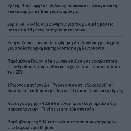
Κρήτη: Πολύ υψηλός κίνδυνος πυρκαγιάς - Απαγόρευση
κυκλοφορίας σε δάση και φαράγγια
Συρία και Ρωσία συμφώνησαν για τις ρωσικές βάσεις
μετά από 18 μήνες διαπραγματεύσεων
Κόμμα Καρυστιανού: Αποχώρηση Δουδουλάκη με αιχμές
για απολυταρχική και προσωποπαγή λειτουργία
Παρέμβαση Γεωργιάδη για την επίθεση σε νοσηλεύτρια
στον Ερυθρό Σταυρό: «Κάτω τα χέρια από το προσωπικό
του ΕΣΥ»
15χρονος κατήγγειλε 17χρονο για κατ' εξακολούθηση
βιασμό και εκβιασμό με βίντεο - Τι υποστήριξε στις Αρχές
Κοντογεώργης: «Η ΔΕΘ θα είναι προεκλογική, αλλά όχι
παροχολογική» - Τι είπε για τη 13η σύνταξη
Παρέμβαση της ΥΠΑ για το ελικόπτερο που «πάρκαρε»
στο Σαρακήνικο Μήλου