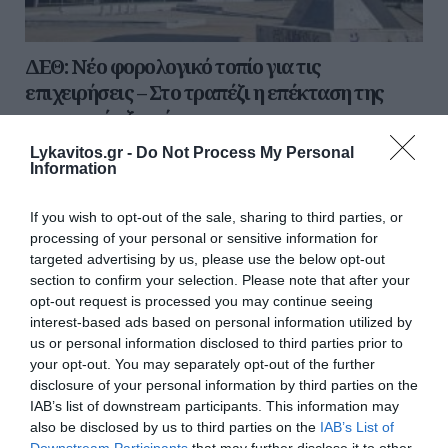
ΔΕΘ: Νέο φορολογικό τοπίο για τις
επιχειρήσεις – Στο τραπέζι η επέκταση της
μεταφοράς ζημιών
Lykavitos.gr -
Do Not Process My Personal
Ένα διευρυμένο σχέδιο φορολογικών ελαφρύνσεων
Information
αναμένεται να εξαγγείλει ο Πρωθυπουργός από το βήμα
της Διεθνούς Έκθεσης Θεσσαλονίκης, εστιάζοντας στη
στήριξη και την τόνωση της εγχώ...
If you wish to opt-out of the sale, sharing to third parties, or
processing of your personal or sensitive information for
09 Αυγούστου 2026
targeted advertising by us, please use the below opt-out
section to confirm your selection. Please note that after your
opt-out request is processed you may continue seeing
interest-based ads based on personal information utilized by
us or personal information disclosed to third parties prior to
your opt-out. You may separately opt-out of the further
disclosure of your personal information by third parties on the
IAB’s list of downstream participants. This information may
also be disclosed by us to third parties on the
IAB’s List of