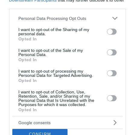
Downstream Participants
that may further disclose it to other
third parties.
Please note that this website/app uses one or more Google
Personal Data Processing Opt Outs
services and may gather and store information including but
not limited to your visit or usage behaviour. You may click to
I want to opt-out of the Sharing of my
personal data.
grant or deny consent to Google and its third-party tags to
Opted In
use your data for below specified purposes in below Google
Αγρότες: Πληρώθηκαν οι ενισχύσεις για τα
consent section.
I want to opt-out of the Sale of my
λιπάσματα – 33,58 εκατ. ευρώ σε 67.746 αγρότες
Personal Data.
Opted In
Ολοκληρώθηκε η πρώτη καταβολή της έκτακτης
οικονομικής ενίσχυσης προς επαγγελματίες αγρότες και
I want to opt-out of processing my
Personal Data for Targeted Advertising.
επιχειρήσεις του πρωτογενούς τομέα για την αγορά
Opted In
λιπασμάτων, στο πλαίσιο των κυβερνη...
I want to opt-out of Collection, Use,
08 Αυγούστου 2026
Retention, Sale, and/or Sharing of my
Personal Data that Is Unrelated with the
Purposes for which it was collected.
Opted In
διαβάστε επίσης
περισσότερες ειδήσεις από το lykavitos.gr
Google consents
CONFIRM