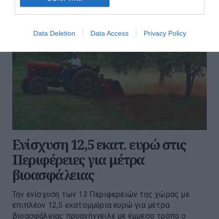
Data Deletion
Data Access
Privacy Policy
Ενίσχυση 12,5 εκατ. ευρώ στις
Περιφέρειες για μέτρα
βιοασφάλειας
Την ενίσχυση των 13 Περιφερειών της χώρας με
επιπλέον 12,5 εκατομμύρια ευρώ για μέτρα
βιοασφάλειας προανήγγειλε με έμμεσο τρόπο ο