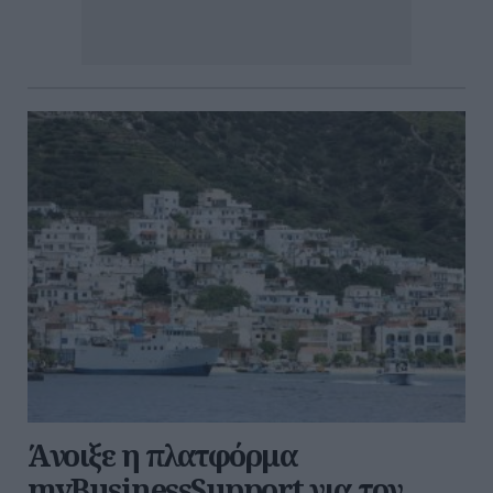
Άνοιξε η πλατφόρμα
myBusinessSupport για τον