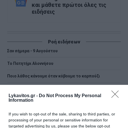
και μάθετε πρώτοι όλες τις
ειδήσεις
Ροή ειδήσεων
Σαν σήμερα - 9 Αυγούστου
Το Πατητήρι Αλοννήσου
Ποιο λάθος κάνουμε όταν κόβουμε το καρπούζι
Θρίλερ στον Λυκαβηττό: Εξετάζεται η διαδρομή της
57χρονης από την Κυψέλη
Lykavitos.gr -
Do Not Process My Personal
Information
Ρέθυμνο: Άγριος ξυλοδαρμός 51χρονου Βρετανού – Πέντε
συλλήψεις
If you wish to opt-out of the sale, sharing to third parties, or
processing of your personal or sensitive information for
Συρία: Πώς ένα ξεχασμένο σημειωματάριο οδήγησε στα
targeted advertising by us, please use the below opt-out