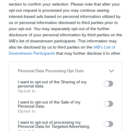
ίχνη αρχικατασκόπου του Άσαντ
section to confirm your selection. Please note that after your
opt-out request is processed you may continue seeing
Λόττο: Τα αποτελέσματα της κλήρωσης του Σαββάτου
interest-based ads based on personal information utilized by
us or personal information disclosed to third parties prior to
Αυτοί είναι οι έξι όροι του Ιράν προς τις ΗΠΑ για τα Στενά
your opt-out. You may separately opt-out of the further
του Ορμούζ
disclosure of your personal information by third parties on the
IAB’s list of downstream participants. This information may
Αλεξανδρούπολη: Χωρίς τις αισθήσεις του ανασύρθηκε
also be disclosed by us to third parties on the
IAB’s List of
77χρονος από πηγάδι
Downstream Participants
that may further disclose it to other
third parties.
Red Code για πολύ υψηλό κίνδυνο φωτιάς σε έξι
Please note that this website/app uses one or more Google
Περιφέρειες
Personal Data Processing Opt Outs
services and may gather and store information including but
not limited to your visit or usage behaviour. You may click to
I want to opt-out of the Sharing of my
ΟΛΕΣ ΟΙ ΕΙΔΗΣΕΙΣ →
personal data.
grant or deny consent to Google and its third-party tags to
Opted In
use your data for below specified purposes in below Google
διαβάστε ακόμη
consent section.
I want to opt-out of the Sale of my
Personal Data.
Opted In
I want to opt-out of processing my
Personal Data for Targeted Advertising.