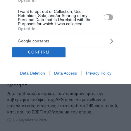
Opted In
I want to opt-out of Collection, Use,
Retention, Sale, and/or Sharing of my
Personal Data that Is Unrelated with the
Purposes for which it was collected.
Opted In
Google consents
CONFIRM
Μείωση ασφαλιστικών εισφορών ύψους 240
Data Deletion
Data Access
Privacy Policy
εκατ. ευρώ ζητούν από την κυβέρνηση οι
έμποροι
Από τα βασικά αιτήματα των εμπόρων προς την
κυβέρνηση εν όψει της ΔΕΘ είναι να μειωθούν οι
ασφαλιστικές εισφορές κατά περίπου 240 εκατ. ευρώ,
κάτι που το ΕΒΕΠ συζήτησε με τον υπουρ...
07 Αυγούστου 2026