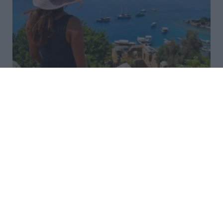
«Τουρισμός για Όλους»:
Ξεκίνησαν οι αιτήσεις με βάση
τον ΑΦΜ – Οι ημερομηνίες
Ξεκίνησαν οι αιτήσεις συμμετοχής στο νέο
Πρόγραμμα «Τουρισμός για Όλους 2026-2027». Οι
αιτήσεις για το Τουρισμός για Όλους Οι αιτήσεις
μπορούν να υποβληθούν σταδιακά, με βάση το
τελευταίο ψηφίο του ΑΦΜ, ω...
22:35 | 05 Αυγούστου 2026
Οικονομία