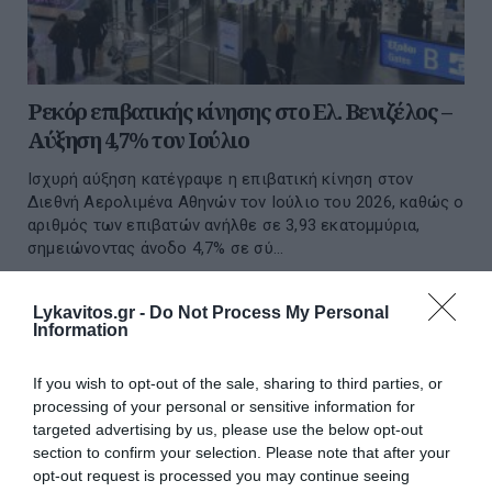
Ρεκόρ επιβατικής κίνησης στο Ελ. Βενιζέλος –
Αύξηση 4,7% τον Ιούλιο
Ισχυρή αύξηση κατέγραψε η επιβατική κίνηση στον
Διεθνή Αερολιμένα Αθηνών τον Ιούλιο του 2026, καθώς ο
αριθμός των επιβατών ανήλθε σε 3,93 εκατομμύρια,
σημειώνοντας άνοδο 4,7% σε σύ...
05 Αυγούστου 2026
Lykavitos.gr -
Do Not Process My Personal
Information
διαβάστε επίσης
If you wish to opt-out of the sale, sharing to third parties, or
περισσότερες ειδήσεις από το lykavitos.gr
processing of your personal or sensitive information for
targeted advertising by us, please use the below opt-out
section to confirm your selection. Please note that after your
opt-out request is processed you may continue seeing