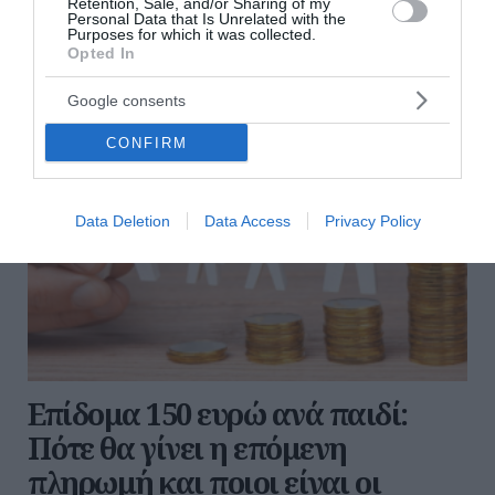
Retention, Sale, and/or Sharing of my
16:00 | 03 Αυγούστου 2026
Οικονομία
Personal Data that Is Unrelated with the
Purposes for which it was collected.
Opted In
Google consents
CONFIRM
Data Deletion
Data Access
Privacy Policy
Επίδομα 150 ευρώ ανά παιδί:
Πότε θα γίνει η επόμενη
πληρωμή και ποιοι είναι οι