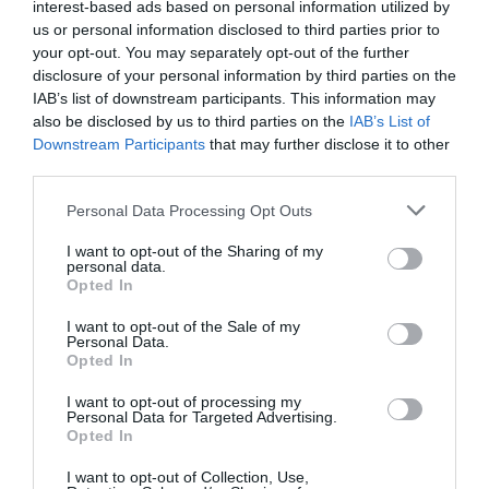
interest-based ads based on personal information utilized by
us or personal information disclosed to third parties prior to
your opt-out. You may separately opt-out of the further
disclosure of your personal information by third parties on the
IAB’s list of downstream participants. This information may
also be disclosed by us to third parties on the
IAB’s List of
Downstream Participants
that may further disclose it to other
third parties.
Please note that this website/app uses one or more Google
Personal Data Processing Opt Outs
services and may gather and store information including but
not limited to your visit or usage behaviour. You may click to
I want to opt-out of the Sharing of my
Σήμα κινδύνου από Στουρνάρα
personal data.
grant or deny consent to Google and its third-party tags to
Opted In
για την ευρωπαϊκή οικονομία –
use your data for below specified purposes in below Google
consent section.
Οι παρεμβάσεις που προτείνει
I want to opt-out of the Sale of my
Personal Data.
Opted In
Την ανάγκη να επιταχύνει η Ευρώπη τις
μεταρρυθμίσεις, να διοχετεύσει τις αποταμιεύσεις
I want to opt-out of processing my
Personal Data for Targeted Advertising.
της σε παραγωγικές επενδύσεις και να προχωρήσει
Opted In
στην ολοκλήρωση της Τραπεζικής Ένωσης
υπογραμμίζει ο διοικητής της Τράπεζας...
I want to opt-out of Collection, Use,