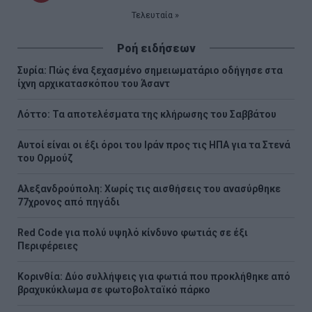
σελίδα
Τελευταία
Τελευταία »
σελίδα
σελίδα
Ροή ειδήσεων
Συρία: Πώς ένα ξεχασμένο σημειωματάριο οδήγησε στα
ίχνη αρχικατασκόπου του Άσαντ
Λόττο: Τα αποτελέσματα της κλήρωσης του Σαββάτου
Αυτοί είναι οι έξι όροι του Ιράν προς τις ΗΠΑ για τα Στενά
του Ορμούζ
Αλεξανδρούπολη: Χωρίς τις αισθήσεις του ανασύρθηκε
77χρονος από πηγάδι
Red Code για πολύ υψηλό κίνδυνο φωτιάς σε έξι
Περιφέρειες
Κορινθία: Δύο συλλήψεις για φωτιά που προκλήθηκε από
βραχυκύκλωμα σε φωτοβολταϊκό πάρκο