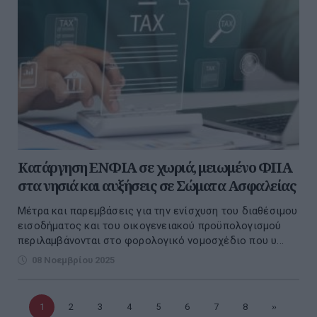
Κατάργηση ΕΝΦΙΑ σε χωριά, μειωμένο ΦΠΑ
στα νησιά και αυξήσεις σε Σώματα Ασφαλείας
Μέτρα και παρεμβάσεις για την ενίσχυση του διαθέσιμου
εισοδήματος και του οικογενειακού προϋπολογισμού
περιλαμβάνονται στο φορολογικό νομοσχέδιο που υ...
08 Νοεμβρίου 2025
Τρέχουσα
1
Σελίδα
2
Σελίδα
3
Σελίδα
4
Σελίδα
5
Σελίδα
6
Σελίδα
7
Σελίδα
8
Επόμενη
››