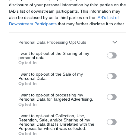
disclosure of your personal information by third parties on the
Ένα σημαντικό διοικητικό εμπόδιο που για χρόνια
IAB’s list of downstream participants. This information may
περιόριζε την εξωστρέφεια των μικρών επιχειρήσεων
also be disclosed by us to third parties on the
IAB’s List of
αίρεται με την ενεργοποίηση από την ΑΑΔΕ της
Downstream Participants
that may further disclose it to other
ψηφιακή...
third parties.
30 Ιανουαρίου 2026
Please note that this website/app uses one or more Google
Personal Data Processing Opt Outs
services and may gather and store information including but
not limited to your visit or usage behaviour. You may click to
I want to opt-out of the Sharing of my
personal data.
grant or deny consent to Google and its third-party tags to
Opted In
use your data for below specified purposes in below Google
consent section.
I want to opt-out of the Sale of my
Personal Data.
Opted In
I want to opt-out of processing my
Personal Data for Targeted Advertising.
Opted In
I want to opt-out of Collection, Use,
Retention, Sale, and/or Sharing of my
Personal Data that Is Unrelated with the
Purposes for which it was collected.
Opted In