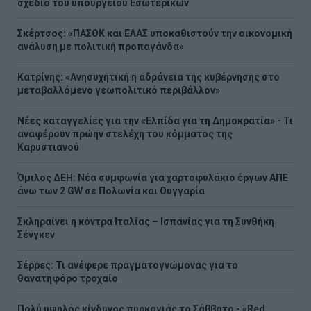
σχέδιο του υπουργείου Εσωτερικών
Σκέρτσος: «ΠΑΣΟΚ και ΕΛΑΣ υποκαθιστούν την οικονομική
ανάλυση με πολιτική προπαγάνδα»
Κατρίνης: «Ανησυχητική η αδράνεια της κυβέρνησης στο
μεταβαλλόμενο γεωπολιτικό περιβάλλον»
Νέες καταγγελίες για την «Ελπίδα για τη Δημοκρατία» - Τι
αναφέρουν πρώην στελέχη του κόμματος της
Καρυστιανού
Όμιλος ΔΕΗ: Νέα συμφωνία για χαρτοφυλάκιο έργων ΑΠΕ
άνω των 2 GW σε Πολωνία και Ουγγαρία
Σκληραίνει η κόντρα Ιταλίας – Ισπανίας για τη Συνθήκη
Σένγκεν
Σέρρες: Τι ανέφερε πραγματογνώμονας για το
θανατηφόρο τροχαίο
Πολύ υψηλός κίνδυνος πυρκαγιάς το Σάββατο - «Red