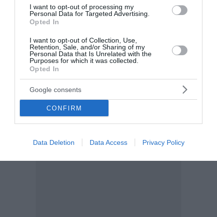
I want to opt-out of processing my
Ηνωμένες Πολιτείες και το Ιράν ενδέχεται να
Personal Data for Targeted Advertising.
καταλήξουν σύντομα σε συμφω...
Opted In
14:30 | 05 Αυγούστου 2026
Οικονομία
I want to opt-out of Collection, Use,
Retention, Sale, and/or Sharing of my
Personal Data that Is Unrelated with the
Purposes for which it was collected.
Opted In
Google consents
CONFIRM
Data Deletion
Data Access
Privacy Policy