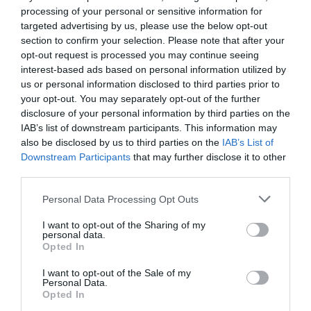
processing of your personal or sensitive information for
targeted advertising by us, please use the below opt-out
section to confirm your selection. Please note that after your
opt-out request is processed you may continue seeing
interest-based ads based on personal information utilized by
us or personal information disclosed to third parties prior to
your opt-out. You may separately opt-out of the further
disclosure of your personal information by third parties on the
IAB’s list of downstream participants. This information may
also be disclosed by us to third parties on the
IAB’s List of
Downstream Participants
that may further disclose it to other
third parties.
Please note that this website/app uses one or more Google
Personal Data Processing Opt Outs
services and may gather and store information including but
Ασιατικά χρηματιστήρια: Ισχυρό
not limited to your visit or usage behaviour. You may click to
I want to opt-out of the Sharing of my
personal data.
grant or deny consent to Google and its third-party tags to
ράλι στις αγορές
Opted In
use your data for below specified purposes in below Google
consent section.
I want to opt-out of the Sale of my
Με ισχυρά κέρδη κινήθηκαν οι αγορές της Ασίας
Personal Data.
σήμερα, ακολουθώντας το θετικό κλίμα της Wall
Opted In
Street, καθώς ενισχύθηκαν οι προσδοκίες ότι οι