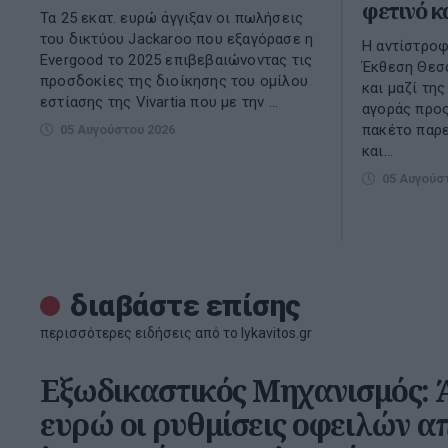
φετινό κ
Τα 25 εκατ. ευρώ άγγιξαν οι πωλήσεις
του δικτύου Jackaroo που εξαγόρασε η
Η αντίστροφ
Evergood το 2025 επιβεβαιώνοντας τις
Έκθεση Θεσσ
προσδοκίες της διοίκησης του ομίλου
και μαζί της
εστίασης της Vivartia που με την ...
αγοράς προς
πακέτο παρ
05 Αυγούστου 2026
και...
05 Αυγούσ
διαβάστε επίσης
περισσότερες ειδήσεις από το lykavitos.gr
Εξωδικαστικός Μηχανισμός: Ά
ευρώ οι ρυθμίσεις οφειλών α