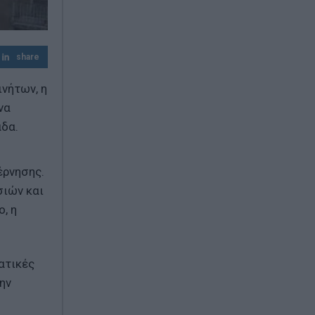
Ταϊλάνδη: Μαθητής άνοιξε πυρ σε
σχολείο – Νεκρός εκπαιδευτικός και
τέσσερις τραυματίες
share
ινήτων, η
να
άδα.
έρνησης.
σιών και
, η
ατικές
ην