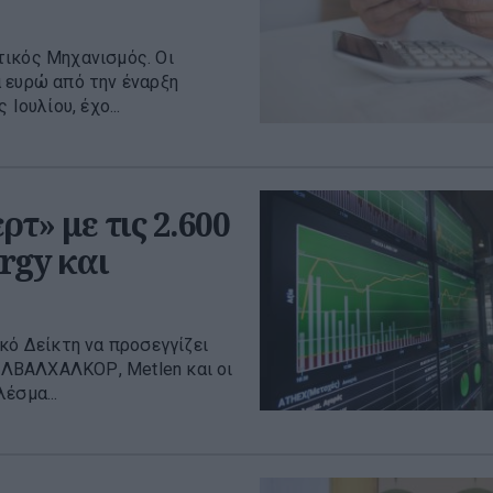
τικός Μηχανισμός. Οι
 ευρώ από την έναρξη
Ιουλίου, έχο...
τ» με τις 2.600
rgy και
κό Δείκτη να προσεγγίζει
 ΕΛΒΑΛΧΑΛΚΟΡ, Metlen και οι
έσμα...