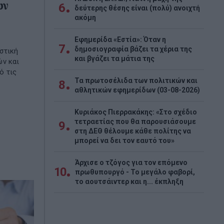
ων
6
δεύτερης θέσης είναι (πολύ) ανοιχτή
ακόμη
Εφημερίδα «Εστία»: Όταν η
7
δημοσιογραφία βάζει τα χέρια της
στική
και βγάζει τα μάτια της
ών και
ό τις
Τα πρωτοσέλιδα των πολιτικών και
8
αθλητικών εφημερίδων (03-08-2026)
Κυριάκος Πιερρακάκης: «Στο σχέδιο
τετραετίας που θα παρουσιάσουμε
9
στη ΔΕΘ θέλουμε κάθε πολίτης να
μπορεί να δει τον εαυτό του»
Άρχισε ο τζόγος για τον επόμενο
10
πρωθυπουργό - Το μεγάλο φαβορί,
το αουτσάιντερ και η... έκπληξη