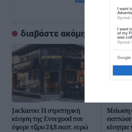
και μάθετε πρ
I want 
Advertis
Opted 
I want t
διαβάστε ακόμη
of my P
was col
Opted 
Google 
Jackaroo: Η στρατηγική
Μείωση 
κίνηση της Evergood που
εκπτώσε
έφερε τζίρο 24,8 εκατ. ευρώ
κίνητρα 