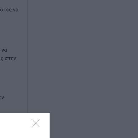
ήστες να
 να
ης στην
ην
περιοχές