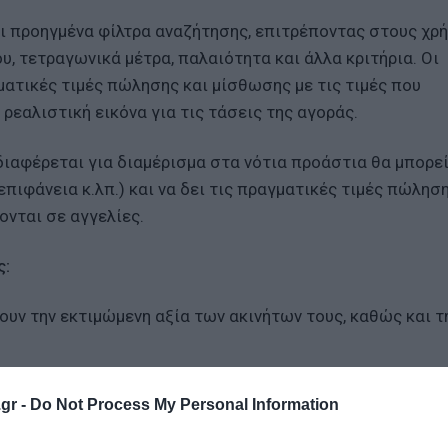
αι προηγμένα φίλτρα αναζήτησης, επιτρέποντας στους χρ
υ, τετραγωνικά μέτρα, παλαιότητα και άλλα κριτήρια. Οι
ματικές τιμές πώλησης και μίσθωσης με τις τιμές που
ρεαλιστική εικόνα για τις τάσεις της αγοράς.
ιαφέρεται για διαμέρισμα στα νότια προάστια θα μπορεί
επιφάνεια κ.λπ.) και να δει τις πραγματικές τιμές πώλησ
ονται σε αγγελίες.
ς:
ουν την εκτιμώμενη αξία των ακινήτων τους, καθώς και τ
ρονται για λεπτομερείς πληροφορίες σε συγκεκριμένες 
τιμών.
gr -
Do Not Process My Personal Information
και μεγάλοι επενδυτές θα έχουν πρόσβαση σε αναλυτικά