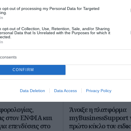
ώτοι όλες τις ειδήσεις
to opt-out of processing my Personal Data for Targeted
ing.
In
o opt-out of Collection, Use, Retention, Sale, and/or Sharing
ersonal Data that Is Unrelated with the Purposes for which it
lected.
In
consents
CONFIRM
Data Deletion
Data Access
Privacy Policy
φορολογίας,
Άνοιξε η πλατφόρμα
ις στον ΕΝΦΙΑ και
myBusinessSupport γ
για επενδύσεις στο
πρώτο κύκλο του ειδικ