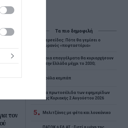
Τα πιο δημοφιλή
Περσείδες: Πότε θα γεμίσει ο
1
ουρανός «πεφταστέρια»
Ποια επαγγέλματα θα κυριαρχήσουν
2
στην Ελλάδα μέχρι το 2030;
3
Λούλα κεμπάπ
Tα πρωτοσέλιδα των εφημερίδων
4
της Κυριακής 2 Αυγούστου 2026
5
Μελιτζάνες με φέτα και λουκάνικο
ια τον
ού
ΠΑΣΟΚ ή ΕΛ.ΑΣ.; Γιατί η μάχη της