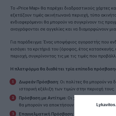
Το «Price Map» θα παρέχει διαδραστικούς χάρτες κ
εξετάζουν τιμές ακινήτωνανά περιοχή, τύπο ακινήτο
ενδιαφερόμενοι θα μπορούν να συγκρίνουν τις πραγ
αναγράφονται σε αγγελίες και να διαμορφώνουν μια 
Για παράδειγμα: Ένας υποψήφιος αγοραστής που ενδ
εισάγει τα κριτήριά του (όροφος, έτος κατασκευής, 
περιοχή, συγκρίνοντας τις με τις τιμές που προβάλλ
Η πλατφόρμα θα διαθέτει τρία επίπεδα πρόσβαση
Δωρεάν Πρόσβαση:
Οι πολίτες θα μπορούν να δ
ιστορική εξέλιξη των τιμών στην περιοχή τους.
Πρόσβαση με Αντίτιμο:
Οι χρήστες που ενδιαφέ
θα μπορούν να αποκτήσουν πλήρη ανάλυση των 
Lykavitos.
Επαγγελματική Πρόσβαση:
Μεσίτες, τράπεζες 