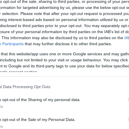
to opt-out of the sale, sharing to third parties, or processing of your per
 αποφάσεις τους.
formation for targeted advertising by us, please use the below opt-out s
r selection. Please note that after your opt-out request is processed y
 Μάρτιο του 2025, καλύπτοντας αρχικά το 75% της ελληνικ
eing interest-based ads based on personal information utilized by us or
disclosed to third parties prior to your opt-out. You may separately opt-
έλος του έτους. Σε δεύτερη φάση, η πλατφόρμα θα επεκτα
losure of your personal information by third parties on the IAB’s list of
ια ολοκληρωμένη εικόνα της αγοράς.
. This information may also be disclosed by us to third parties on the
IA
Participants
that may further disclose it to other third parties.
μαντικό αντίκτυπο στον τομέα της ακίνητης περιουσίας,
 that this website/app uses one or more Google services and may gath
σεις και παρέχοντας ένα ισχυρό εργαλείο τόσο στους πο
including but not limited to your visit or usage behaviour. You may click 
 to Google and its third-party tags to use your data for below specifi
ogle consent section.
ίνιση και ενεργειακή αναβάθμιση – Οι δικαιούχοι
l Data Processing Opt Outs
και επιχειρήσεων τον Δεκέμβριο
50 ευρώ
o opt-out of the Sharing of my personal data.
In
o opt-out of the Sale of my Personal Data.
ο Lykavitos.gr στο Google News
In