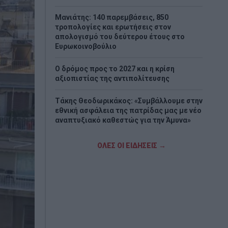
Μανιάτης: 140 παρεμβάσεις, 850
τροπολογίες και ερωτήσεις στον
απολογισμό του δεύτερου έτους στο
Ευρωκοινοβούλιο
Ο δρόμος προς το 2027 και η κρίση
αξιοπιστίας της αντιπολίτευσης
Τάκης Θεοδωρικάκος: «Συμβάλλουμε στην
εθνική ασφάλεια της πατρίδας μας με νέο
αναπτυξιακό καθεστώς για την Άμυνα»
Προσοχή στις γονικές παροχές – Πότε μια
ΟΛΕΣ ΟΙ ΕΙΔΗΣΕΙΣ →
μεταφορά χρημάτων φορολογείται
Καντερές: Προειδοποίηση για πλημμύρες
μετά τις φωτιές – Ζητά άμεση λειτουργία
του ραντάρ της Αίγινας
Κοτόπουλο με μελιτζάνες