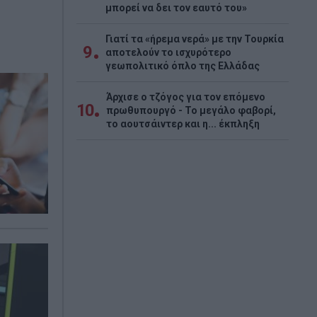
μπορεί να δει τον εαυτό του»
Γιατί τα «ήρεμα νερά» με την Τουρκία
9
αποτελούν το ισχυρότερο
γεωπολιτικό όπλο της Ελλάδας
Άρχισε ο τζόγος για τον επόμενο
10
πρωθυπουργό - Το μεγάλο φαβορί,
το αουτσάιντερ και η... έκπληξη