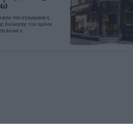
ρώ
ckaroo που εξαγόρασε η
ς διοίκησης του ομίλου
η έκανε ν...