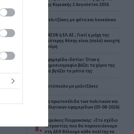
2
της Κυριακής 2 Αυγούστου 2026
3
Μελιτζάνες με φέτα και λουκάνικο
ΠΑΣΟΚ ή ΕΛ.ΑΣ.; Γιατί η μάχη της
4
δεύτερης θέσης είναι (πολύ) ανοιχτή
ακόμη
»:
 με
Εφημερίδα «Εστία»: Όταν η
5
δημοσιογραφία βάζει τα χέρια της
και βγάζει τα μάτια της
6
Κοτόπουλο με μελιτζάνες
οχής στο
α Όλους
Τα πρωτοσέλιδα των πολιτικών και
7
εις
αθλητικών εφημερίδων (03-08-2026)
ακά, με
Κυριάκος Πιερρακάκης: «Στο σχέδιο
τετραετίας που θα παρουσιάσουμε
8
στη ΔΕΘ θέλουμε κάθε πολίτης να