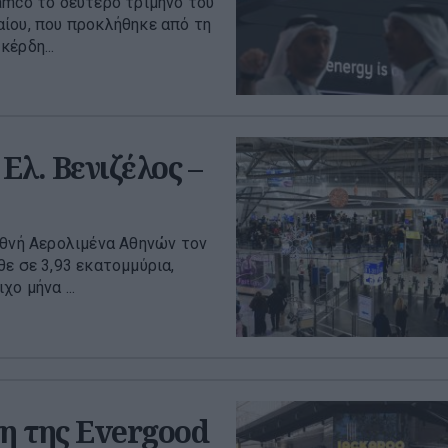
amco το δεύτερο τρίμηνο του
ίου, που προκλήθηκε από τη
έρδη...
Ελ. Βενιζέλος –
εθνή Αερολιμένα Αθηνών τον
ε σε 3,93 εκατομμύρια,
ο μήνα ...
ση της Evergood