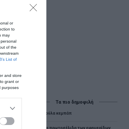
sonal or
ection to
ou may
 personal
out of the
 downstream
B’s List of
er and store
to grant or
ed purposes
Τα πιο δημοφιλή
1
Λούλα κεμπάπ
Tα πρωτοσέλιδα των εφημερίδων