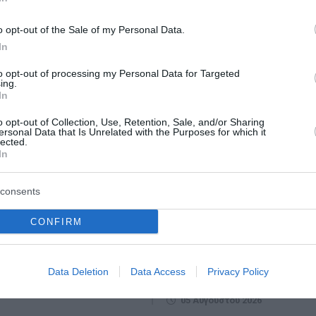
o opt-out of the Sale of my Personal Data.
In
to opt-out of processing my Personal Data for Targeted
ing.
In
0 ευρώ από τον
«Τουρισμός για Όλους
o opt-out of Collection, Use, Retention, Sale, and/or Sharing
ersonal Data that Is Unrelated with the Purposes for which it
Ποιοι είναι οι
Ξεκίνησαν οι αιτήσεις
lected.
In
οι
βάση τον ΑΦΜ – Οι
ημερομηνίες
ασκευή 7 Αυγούστου,
consents
είται η δεύτερη καταβολή
Ξεκίνησαν οι αιτήσεις συμμετ
κού βοηθήματος του
νέο Πρόγραμμα «Τουρισμός γι
CONFIRM
 Αγροτικής Εστίας (ΛΑΕ)
2026-2027». Οι αιτήσεις για το
προς τους δικαιούχους του
Τουρισμός για Όλους Οι αιτήσ
ς...
μπορούν να υποβληθούν σταδι
Data Deletion
Data Access
Privacy Policy
βάση...
του 2026
05 Αυγούστου 2026