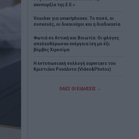
ανυπαρξία της Ε.Ε.»
Voucher για smartphones: Το ποσό, οι
συσκευές, οι δικαιούχοι και η διαδικασία
Φωτιά σε Αττική και Βοιωτία: Οι φλόγες
απελευθέρωσαν ενέργεια ίση με έξι
βόμβες Χιροσίμα
H εντυπωσιακή συλλογή supercars του
Κριστιάνο Ρονάλντο (Video&Photos)
Eurojackpot: Τα αποτελέσματα της
κλήρωσης της Παρασκευής
ΟΛΕΣ ΟΙ ΕΙΔΗΣΕΙΣ →
Νέο σχέδιο Πούτιν «βλέπουν» οι ΗΠΑ - Το
σενάριο που τρομάζει το ΝΑΤΟ
Στα «Παραπολιτικά»: Προς 30.000
προσλήψεις - Όλο το σχέδιο του
υπουργείου Εσωτερικών