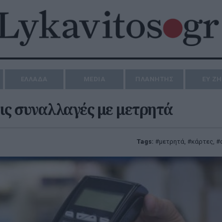
ΕΛΛΑΔΑ
MEDIA
ΠΛΑΝΗΤΗΣ
ΕΥ Ζ
τις συναλλαγές με μετρητά
Tags:
μετρητά
,
κάρτες
,