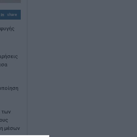
share
αφυγής
ιρήσεις
έσα
τοποίηση
υ των
τους
ση μέσων