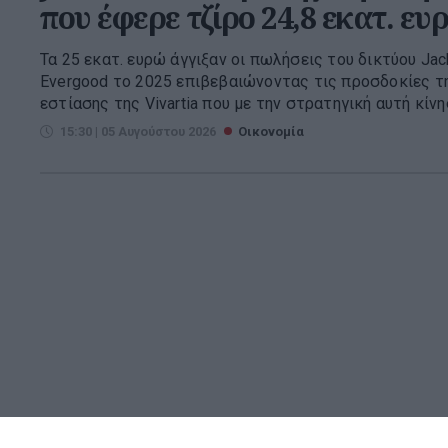
που έφερε τζίρο 24,8 εκατ. ευ
Τα 25 εκατ. ευρώ άγγιξαν οι πωλήσεις του δικτύου Ja
Evergood το 2025 επιβεβαιώνοντας τις προσδοκίες τη
εστίασης της Vivartia που με την στρατηγική αυτή κίνησ
15:30 | 05 Αυγούστου 2026
Οικονομία