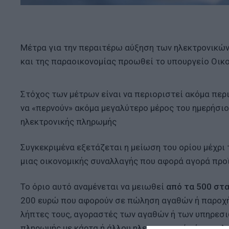
Μέτρα για την περαιτέρω αύξηση των ηλεκτρονικώ
και της παραοικονομίας προωθεί το υπουργείο Οικ
Στόχος των μέτρων είναι να περιοριστεί ακόμα περ
να «περνούν» ακόμα μεγαλύτερο μέρος του ημερήσιο
ηλεκτρονικής πληρωμής
Συγκεκριμένα εξετάζεται η μείωση του ορίου μέχρι
μιας οικονομικής συναλλαγής που αφορά αγορά προ
Το όριο αυτό αναμένεται να μειωθεί
από τα 500 στ
200 ευρώ που αφορούν σε πώληση αγαθών ή παροχή 
λήπτες τους, αγοραστές των αγαθών ή των υπηρεσι
πληρωμής με κάρτα ή άλλου ηλεκτρονικού μέσου π