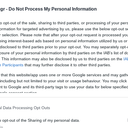
gr -
Do Not Process My Personal Information
ότητα της διενέργειας από τους servicers
to opt-out of the sale, sharing to third parties, or processing of your per
formation for targeted advertising by us, please use the below opt-out s
ς – Δείτε παραδείγματα
r selection. Please note that after your opt-out request is processed y
eing interest-based ads based on personal information utilized by us or
ων - Αναλυτικά παραδείγματα με τα νέα ποσά
disclosed to third parties prior to your opt-out. You may separately opt-
losure of your personal information by third parties on the IAB’s list of
. This information may also be disclosed by us to third parties on the
IA
ο Lykavitos.gr στο Google News
Participants
that may further disclose it to other third parties.
ώτοι όλες τις ειδήσεις
 that this website/app uses one or more Google services and may gath
including but not limited to your visit or usage behaviour. You may click 
 to Google and its third-party tags to use your data for below specifi
ogle consent section.
l Data Processing Opt Outs
o opt-out of the Sharing of my personal data.
In