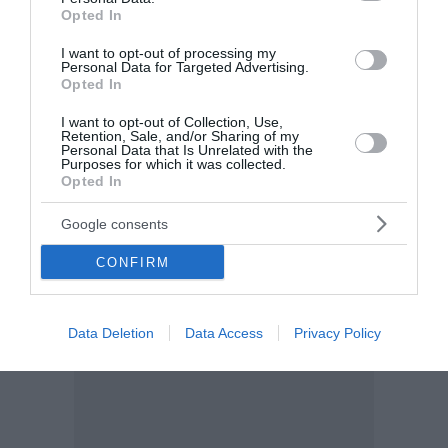
προθεσμία και η διαδικασία
Opted In
I want to opt-out of processing my
Σήμερα, Δευτέρα 3 Αυγούστου, «άνοιξε» η
Personal Data for Targeted Advertising.
ηλεκτρονική πλατφόρμα για τις δηλώσεις Πόθεν
Opted In
Έσχες του 2026. Οι υπόχρεοι έχουν προθεσμία έως
I want to opt-out of Collection, Use,
τις 24 Οκτωβρίου για να οριστικοποιήσουν τη
Retention, Sale, and/or Sharing of my
Δήλωση Περιουσιακής Κατάστασης. ...
Personal Data that Is Unrelated with the
Purposes for which it was collected.
12:35 | 03 Αυγούστου 2026
Οικονομία
Opted In
Google consents
CONFIRM
Data Deletion
Data Access
Privacy Policy