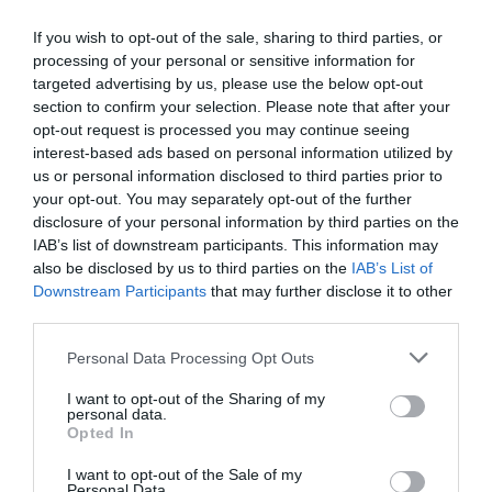
αυτή κίνηση έκανε ν...
If you wish to opt-out of the sale, sharing to third parties, or
15:30 | 05 Αυγούστου 2026
Οικονομία
processing of your personal or sensitive information for
targeted advertising by us, please use the below opt-out
section to confirm your selection. Please note that after your
opt-out request is processed you may continue seeing
interest-based ads based on personal information utilized by
us or personal information disclosed to third parties prior to
your opt-out. You may separately opt-out of the further
disclosure of your personal information by third parties on the
IAB’s list of downstream participants. This information may
also be disclosed by us to third parties on the
IAB’s List of
Downstream Participants
that may further disclose it to other
third parties.
Please note that this website/app uses one or more Google
Personal Data Processing Opt Outs
services and may gather and store information including but
not limited to your visit or usage behaviour. You may click to
I want to opt-out of the Sharing of my
personal data.
grant or deny consent to Google and its third-party tags to
Opted In
Πόθεν Έσχες 2026: Άνοιξε η
use your data for below specified purposes in below Google
consent section.
πλατφόρμα για τις δηλώσεις - Η
I want to opt-out of the Sale of my
Personal Data.