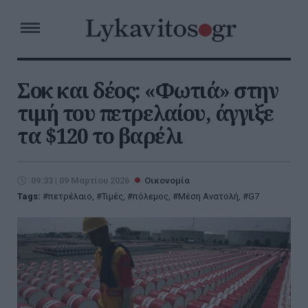
Σοκ και δέος: «Φωτιά» στην
τιμή του πετρελαίου, άγγιξε
τα $120 το βαρέλι
09:33 | 09 Μαρτίου 2026
Οικονομία
Tags:
πετρέλαιο
,
Τιμές
,
πόλεμος
,
Μέση Ανατολή
,
G7