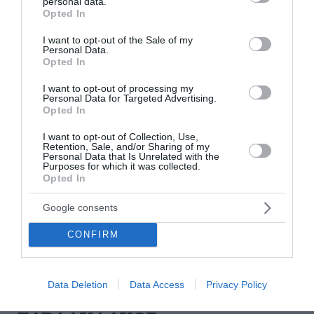
personal data.
grant or deny consent to Google and its third-party tags to
Opted In
περισσότερες ειδήσεις από το lykavitos.gr
use your data for below specified purposes in below Google
consent section.
I want to opt-out of the Sale of my
Personal Data.
Opted In
I want to opt-out of processing my
Personal Data for Targeted Advertising.
Opted In
I want to opt-out of Collection, Use,
Retention, Sale, and/or Sharing of my
Personal Data that Is Unrelated with the
Purposes for which it was collected.
Opted In
Google consents
CONFIRM
Χρηματιστήριο Αθηνών:
«Φλερτ» με τις 2.600 μονάδες –
Data Deletion
Data Access
Privacy Policy
Ράλι σε Aktor, Cenergy και