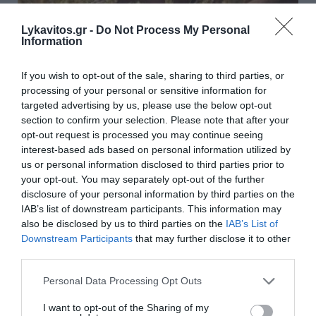
Lykavitos.gr -
Do Not Process My Personal
Information
If you wish to opt-out of the sale, sharing to third parties, or
processing of your personal or sensitive information for
targeted advertising by us, please use the below opt-out
section to confirm your selection. Please note that after your
Ποιες αλλαγές φέρνει στη διακίνηση
opt-out request is processed you may continue seeing
interest-based ads based on personal information utilized by
αγροτικών προϊόντων το ψηφιακό δελτίο
us or personal information disclosed to third parties prior to
αποστολής
your opt-out. You may separately opt-out of the further
disclosure of your personal information by third parties on the
Πρόσθετες οδηγίες σχετικά με την ψηφιακή έκδοση των
IAB’s list of downstream participants. This information may
παραστατικών διακίνησης αποθεμάτων και τη διαβίβασή
also be disclosed by us to third parties on the
IAB’s List of
τους στην πλατφόρμα myDATA εξέδωσε η Ανεξάρτητη
Downstream Participants
that may further disclose it to other
Αρχή Δημοσίων Εσόδων με νέα ...
third parties.
04 Αυγούστου 2026
Please note that this website/app uses one or more Google
Personal Data Processing Opt Outs
services and may gather and store information including but
διαβάστε επίσης
not limited to your visit or usage behaviour. You may click to
I want to opt-out of the Sharing of my