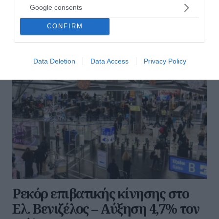
Δείτε πώς λειτουργεί η νέα διαδικασία.
Google consents
15:50 | 03 Αυγούστου 2026
Οικονομία
CONFIRM
Data Deletion
Data Access
Privacy Policy
Ρεκόρ επιβατικής κίνησης στο
Ελ. Βενιζέλος – Αύξηση 4,7% τον