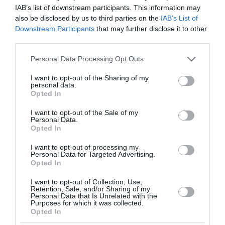
IAB’s list of downstream participants. This information may
also be disclosed by us to third parties on the
IAB’s List of
Downstream Participants
that may further disclose it to other
third parties.
Please note that this website/app uses one or more Google
Personal Data Processing Opt Outs
services and may gather and store information including but
not limited to your visit or usage behaviour. You may click to
I want to opt-out of the Sharing of my
personal data.
grant or deny consent to Google and its third-party tags to
Opted In
use your data for below specified purposes in below Google
consent section.
I want to opt-out of the Sale of my
Personal Data.
Κατασχεμένα ακίνητα: Νέα
Opted In
διαδικασία για μεταβίβαση –
I want to opt-out of processing my
Personal Data for Targeted Advertising.
Πώς γίνεται η αποδέσμευση
Opted In
I want to opt-out of Collection, Use,
Η ΑΑΔΕ ενεργοποιεί νέο πλαίσιο για τις
Retention, Sale, and/or Sharing of my
μεταβιβάσεις κατασχεμένων ακινήτων,
Personal Data that Is Unrelated with the
Purposes for which it was collected.
επιτρέποντας υπό προϋποθέσεις την άρση της
Opted In
κατάσχεσης χωρίς πλήρη εξόφληση των οφειλών.