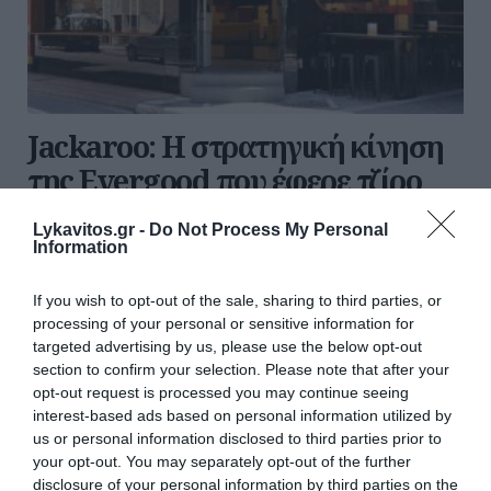
Jackaroo: Η στρατηγική κίνηση
της Evergood που έφερε τζίρο
24,8 εκατ. ευρώ
Lykavitos.gr -
Do Not Process My Personal
Information
Τα 25 εκατ. ευρώ άγγιξαν οι πωλήσεις του δικτύου
Jackaroo που εξαγόρασε η Evergood το 2025
If you wish to opt-out of the sale, sharing to third parties, or
επιβεβαιώνοντας τις προσδοκίες της διοίκησης του
processing of your personal or sensitive information for
ομίλου εστίασης της Vivartia που με την στρατηγική
targeted advertising by us, please use the below opt-out
αυτή κίνηση έκανε ν...
section to confirm your selection. Please note that after your
15:30 | 05 Αυγούστου 2026
Οικονομία
opt-out request is processed you may continue seeing
interest-based ads based on personal information utilized by
us or personal information disclosed to third parties prior to
your opt-out. You may separately opt-out of the further
disclosure of your personal information by third parties on the